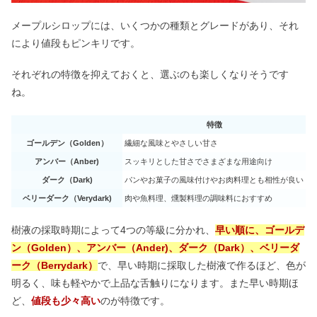
メープルシロップには、いくつかの種類とグレードがあり、それ
により値段もピンキリです。
それぞれの特徴を抑えておくと、選ぶのも楽しくなりそうです
ね。
特徴
ゴールデン（Golden）
繊細な風味とやさしい甘さ
アンバー（Anber)
スッキリとした甘さでさまざまな用途向け
ダーク（Dark)
パンやお菓子の風味付けやお肉料理とも相性が良い
ベリーダーク（Verydark)
肉や魚料理、燻製料理の調味料におすすめ
樹液の採取時期によって4つの等級に分かれ、
早い順に、ゴールデ
ン（Golden）、アンバー（Ander)、ダーク（Dark）、ベリーダ
ーク（Berrydark）
で、早い時期に採取した樹液で作るほど、色が
明るく、味も軽やかで上品な舌触りになります。また早い時期ほ
ど、
値段も少々高い
のが特徴です。