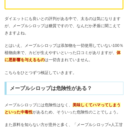
お見舞いの封筒は名前を書かないとダ
ダイエットにも良いとの評判がある中で、太るのは気になります
メ？封筒の書き方やお金の入れ方
が、メープルシロップは糖質ですので、なんだか矛盾に聞こえて
きますよね。
ムカデを殺してはいけない理由｜縁起
とはいえ、メープルシロップは添加物を一切使用していない100％
&スピリチュアルの意味も
植物由来で、カビが生えやすいといった口コミがありますが、
体
に悪影響を与えるもの
は一切含まれていません。
黒にんにくを食べてはいけない人｜栄
こちらをひとつずつ検証していきます。
養や食べ過ぎデメリット
メープルシロップは危険性がある？
メープルシロップには危険性はなく、
美味しくてハマってしまう
といった中毒性
があるため、そういった危険性のことでしょう。
また原料を知らない方が意外と多く、「メープルシロップ=人工甘