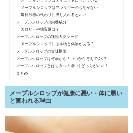
メープルシロップはダイエットに向いている
ZONeエナジードリンクがやばい・体
メープルシロップはアレルギーの心配がない
に悪い？効果や味の口コミも
毎日砂糖の代わりに摂り入れるといい
メープルシロップの栄養成分
カロリーや糖質量は？
ねこぶだしは体に悪い＆まずい？スー
メープルシロップの種類＆グレード
パーや生協にあるか口コミ調査
メープルシロップには本物と偽物がある？
メープルシロップの賞味期限
メープルシロップは何歳から？いつから与えてOK？
パンの消費・賞味期限｜冷凍はいつま
メープルシロップとはちみつの違い❘どっちがいい？
で？カビを食べてしまった対処法も
まとめ
朝にバナナは食べない方が良い？ダイ
メープルシロップが健康に悪い・体に悪い
エット効果＆太る食べ方も
と言われる理由
サラダチキン毎日食べた結果！1週間
で痩せる？食べ過ぎは太る？