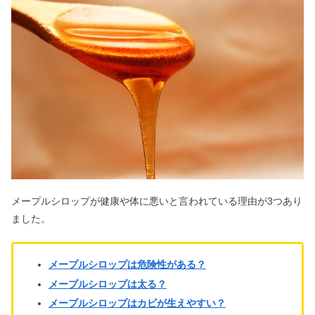
モリモリスリムが体に悪い&まずい口
コミは本当？ダイエット効果の評判
黒ゴマ食べ続けた結果！体に悪い？効
果・栄養&白ゴマの違い
こんにゃくゼリー（蒟蒻畑）の食べ過
ぎは危険！太るや便秘＆下痢で体に悪
い？
メープルシロップが健康や体に悪いと言われている理由が3つあり
ました。
部屋の湿度70％はひどい？原因＆寝室
や冬のマンション対策も
メープルシロップは危険性がある？
メープルシロップは太る？
オイシックスはひどい？評判＆口コミ
｜一人暮らしは？勝手に届く？
メープルシロップはカビが生えやすい？