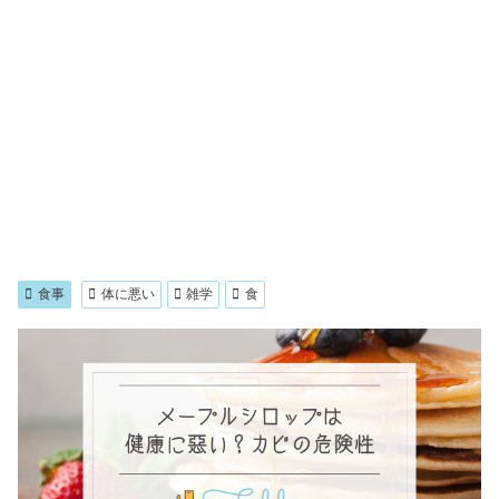
食事
体に悪い
雑学
食