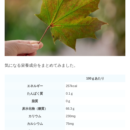
気になる栄養成分をまとめてみました。
100ｇあたり
エネルギー
257kcal
たんぱく質
0.1ｇ
脂質
0ｇ
炭水化物（糖質）
66.3ｇ
カリウム
230mg
カルシウム
75mg