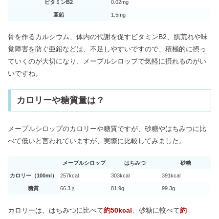
ビタミンB2
0.02mg
亜鉛
1.5mg
骨を作るカルシウム、体内の代謝を促すビタミンB2、肌荒れや味
覚障害を防ぐ亜鉛などは、不足しやすいですので、積極的に摂っ
ていくのが大切になり、メープルシロップで気軽に摂れるのがい
いですね。
カロリーや糖質量は？
メープルシロップのカロリーや糖質ですが、砂糖やはちみつに比
べて低いと言われていますが、実際に比較してみました。
メープルシロップ
はちみつ
砂糖
カロリー（100ml）
257kcal
303kcal
391kcal
糖質
66.3ｇ
81.9g
99.3g
カロリーは、はちみつに比べて
約50kcal
、砂糖に較べて
約