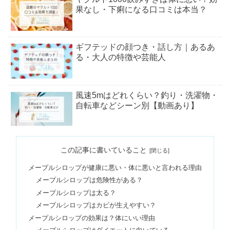
果なし・下痢になる口コミは本当？
ギフテッドの顔つき・話し方｜あるあ
る・大人の特徴や芸能人
風速5mはどれくらい？釣り・洗濯物・
自転車などシーン別【動画あり】
毎日ヤクルトを飲んだ結果！睡眠や便
この記事に書いていること
秘への効果＆体に悪い？
メープルシロップが健康に悪い・体に悪いと言われる理由
メープルシロップは危険性がある？
降水量10mmはどれくらい？キャン
メープルシロップは太る？
プ・ディズニーOK？【動画まとめ】
メープルシロップはカビが生えやすい？
メープルシロップの効果は？体にいい理由