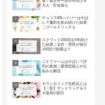
選！低学年〜高学年向け＆
大人・貯金箱も
チョコラBBハイパーはやば
い？魔剤を飲み続けた結果
｜ゴールドリッチも
スクワット200回を5年続け
た結果｜女性・男性が毎日
100回で効果は？
ニナファームはやばい？評
判の真相｜愛用芸能人や仕
組みも解説
カウンセリング化粧品とは
【一覧】サンドラッグ＆ス
ギ薬局の割引