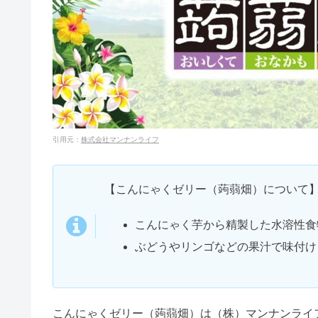
この記事に書
こんにゃくゼリー（蒟蒻畑）
こんにゃくゼリーは太るの
コーンスターチは体に悪い？アレ
食べ過ぎは下痢になる？
うんちにそのまま出るの？
こんにゃくゼリーは何個食べ
チルアウトドリンクは危ない？違
蒟蒻畑の効果とは？
便秘が解消するって本当？
消化がいいの？悪いの？
メープルシロップは健康に悪い？
何歳から食べられる？
何個までならOK？
まとめ
クリスタルガイザーは体に悪い&
こんにゃくゼリー（蒟蒻畑）の