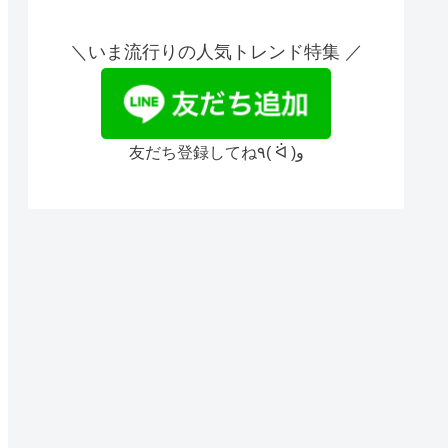
＼いま流行りの人気トレンド特集 ／
友だち登録してね٩( ᐛ )و