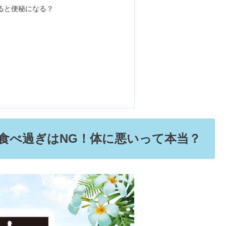
食事代わりになるの真相&効果
悪い？効果なし・下痢になる口コミは本当？
ずい評判&小麦粉や強力粉との違い
処理しない&食べ過ぎるとどうなる？
・キャノーラNG？体にいい油とは