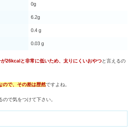
物繊維『グルコマンナン』が主な原料
ぬるぬる？白い断面や生は危険なの？
したフルーツこんにゃく
や健康・喉にいい？【日持ち】
フが販売する女性に人気のおやつですが、
食べすぎると体に
スーパーや生協にあるか口コミ調査
や便秘解消など、良い効果が期待できますよ。
この記事を読んで安全に楽しんで下さい。
っぱい匂いや変色は大丈夫？
い口コミは本当？ダイエット効果の評判