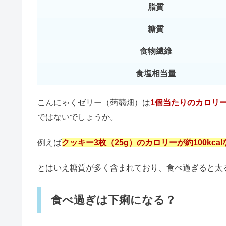
こんにゃく芋から精製した水溶性食
きゅうりの日持ち！腐ると苦い&
ぶどうやリンゴなどの果汁で味付け
はちみつレモンは体に悪い？効果
こんにゃくゼリー（蒟蒻畑）は（株）マンナンライ
悪い影響が出るかもしれません。
ねこぶだしは体に悪い＆まずい？
しかし適切な量を守って食べれば、ダイエット効果
食べ方を正しく理解すれば問題ないので、
豚肉の消費期限｜腐ると臭い？酸
こんにゃくゼリーは太るの？
モリモリスリムが体に悪い&まず