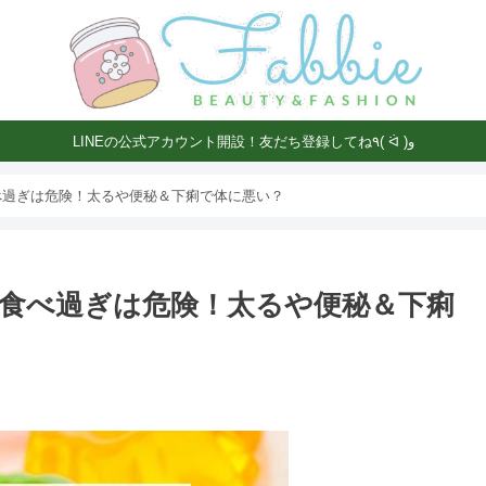
LINEの公式アカウント開設！友だち登録してね٩( ᐛ )و
べ過ぎは危険！太るや便秘＆下痢で体に悪い？
食べ過ぎは危険！太るや便秘＆下痢