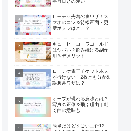
年月日との違い
ローチケ先着の裏ワザ！ス
マホのコツ＆待機画面・更
新ボタンはどこ？
キューピーコーワゴールド
はヤバい？飲み続ける副作
用＆デメリット
ローチケ電子チケット本人
が行けない！2枚とも分配&
譲渡裏ワザは？
オーブが現れる意味とは？
写真の正体＆飛ぶ理由｜動
く白の意味も
簡単だけどすごい工作12