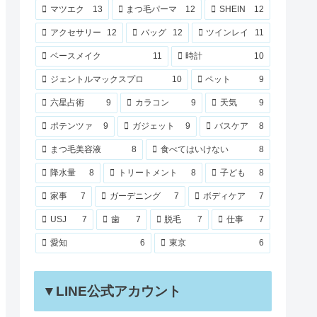
マツエク
13
まつ毛パーマ
12
SHEIN
12
アクセサリー
12
バッグ
12
ツインレイ
11
ベースメイク
11
時計
10
ジェントルマックスプロ
10
ペット
9
六星占術
9
カラコン
9
天気
9
ポテンツァ
9
ガジェット
9
バスケア
8
まつ毛美容液
8
食べてはいけない
8
降水量
8
トリートメント
8
子ども
8
家事
7
ガーデニング
7
ボディケア
7
USJ
7
歯
7
脱毛
7
仕事
7
愛知
6
東京
6
▼LINE公式アカウント