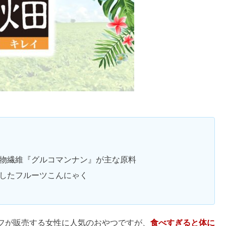
いていること
の食べ過ぎはNG！体に悪いって本当？
？
ルギーや代用や片栗粉との違いも
ると便秘になる？
法でやばい・体に悪いは本当か調査
はちみつとの違いやカビの危険性
やばいの？販売終了・白キャップまずい？
食べ過ぎはNG！体に悪いって本当？