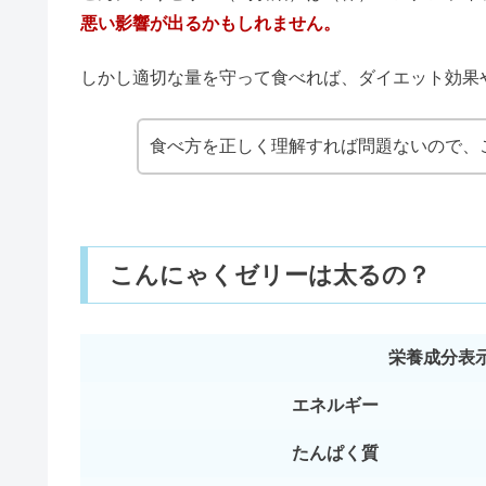
冷凍ブルーベリーは体に悪い？効
パンの消費・賞味期限｜冷凍はい
ZONeエナジードリンクがやば
にがりは体に悪い？副作用の危険
引用元：
株式会社マンナンライフ
ミロは体に悪い&大人は太る？何
【こんにゃくゼリー（蒟蒻畑）について