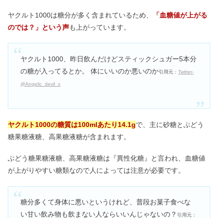
ヤクルト1000は糖分が多く含まれているため、
「血糖値が上がる
のでは？」という声
も上がっています。
ヤクルト1000、昨日飲んだけどスティックシュガー5本分
の糖が入ってるとか。 体にいいのか悪いのか
引用元：
Twitter-
@Angelic_devil_x
ヤクルト1000の
糖質は100mlあたり14.1g
で、主に砂糖とぶどう
糖果糖液糖、高果糖液糖が含まれます。
ぶどう糖果糖液糖、高果糖液糖は『異性化糖』と言われ、血糖値
が上がりやすい糖類なので人によっては注意が必要です。
糖分多くて身体に悪いというけれど、普段お菓子食べな
い甘い飲み物も飲まない人ならいいんじゃないの？
引用元：