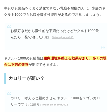
牛乳や乳製品をうまく消化できない乳糖不耐症の人は、少量のヤ
クルト1000でもお腹を壊す可能性があるので注意しましょう。
お酒好きだから慢性的な下痢だったけどヤクルト1000飲
んだら一発で治った
引用元：
Twitter-@ftetsu145
ヤクルト1000の乳酸菌は
腸内環境を整える効果があり、多くの場
合は下痢の改善
が期待できますよ。
カロリーが高い？
カロリー考えると頼めません
ヤクルト1000もスゴいカロ
リーですよね
引用元：
Twitter-@nanamin2022