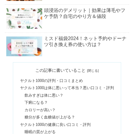
頭浸浴のデメリット｜効果は薄毛やフ
ケ予防？自宅のやり方＆値段
ミスド福袋2024！ネット予約やドーナ
ツ引き換え券の使い方は？
ペイペイはやめたほうがいい？デメリ
この記事に書いていること
ットや銀行口座が危険は嘘？
ヤクルト1000の評判・口コミまとめ
ヤクルト1000は体に悪いって本当？悪い口コミ・評判
ビフェイス化粧品の口コミ！ローショ
飲みすぎは体に悪い？
ンの効果や販売店舗は？
下痢になる？
カロリーが高い？
糖分が多く血糖値が上がる？
ウルリスは最悪？販売終了はなぜ？ヘ
ヤクルト1000の健康に良い口コミ・評判
アオイルはどれがいいか口コミ調査
睡眠の質が上がる