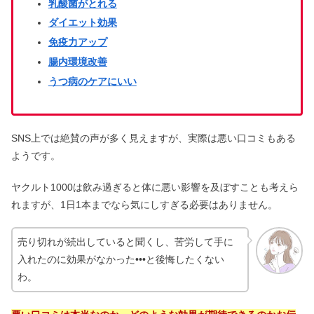
乳酸菌がとれる
やばい？白い膜の正体も
ダイエット効果
免疫力アップ
腸内環境改善
にがりは体に悪い？副作用の危険性や
口コミ｜化粧水や風呂の効果は？
うつ病のケアにいい
モッズコートのメンズはダサい？おば
SNS上では絶賛の声が多く見えますが、実際は悪い口コミもある
さんで似合わない人は？
ようです。
ヤクルト1000は飲み過ぎると体に悪い影響を及ぼすことも考えら
れますが、1日1本までなら気にしすぎる必要はありません。
売り切れが続出していると聞くし、苦労して手に
入れたのに効果がなかった•••と後悔したくない
わ。