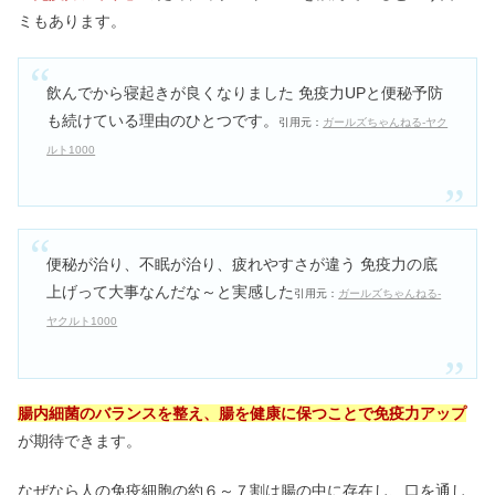
ミもあります。
飲んでから寝起きが良くなりました 免疫力UPと便秘予防
も続けている理由のひとつです。
引用元：
ガールズちゃんねる-ヤク
ルト1000
便秘が治り、不眠が治り、疲れやすさが違う 免疫力の底
上げって大事なんだな～と実感した
引用元：
ガールズちゃんねる-
ヤクルト1000
腸内細菌のバランスを整え、腸を健康に保つことで免疫力アップ
が期待できます。
なぜなら人の免疫細胞の約６～７割は腸の中に存在し、口を通し