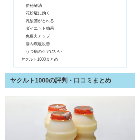
便秘解消
花粉症に効く
Qスイッチルビーレーザーが東京で打
乳酸菌がとれる
ち放題！2万円以内で安い4選
ダイエット効果
免疫力アップ
腸内環境改善
キャミワンピ重ね着はダサい&太って
うつ病のケアにいい
見える？インナーは何着る？
ヤクルト1000まとめ
リファロックオイルは痛む？使い方や
ヤクルト1000の評判・口コミまとめ
ライトの違い【口コミ】
酵素風呂を続けた結果はどうなる？効
果・効能や通う頻度
Qoo10（キューテン）支払い方法｜コ
ンビニ払い&変更はできる？