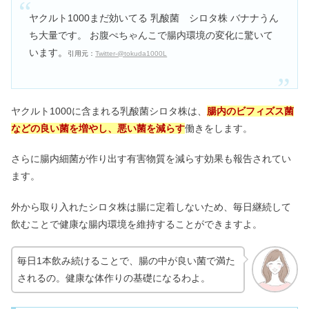
ヤクルト1000まだ効いてる 乳酸菌 シロタ株 バナナうん
ち大量です。 お腹ぺちゃんこで腸内環境の変化に驚いて
います。
引用元：
Twitter-@tokuda1000L
ヤクルト1000に含まれる乳酸菌シロタ株は、
腸内のビフィズス菌
などの良い菌を増やし、悪い菌を減らす
働きをします。
さらに腸内細菌が作り出す有害物質を減らす効果も報告されてい
ます。
外から取り入れたシロタ株は腸に定着しないため、毎日継続して
飲むことで健康な腸内環境を維持することができますよ。
毎日1本飲み続けることで、腸の中が良い菌で満た
されるの。健康な体作りの基礎になるわよ。