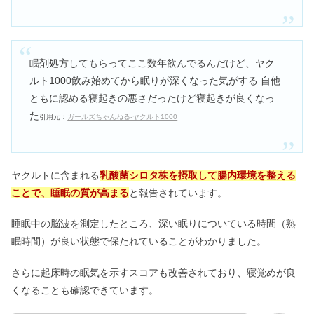
眠剤処方してもらってここ数年飲んでるんだけど、ヤク
ルト1000飲み始めてから眠りが深くなった気がする 自他
ともに認める寝起きの悪さだったけど寝起きが良くなっ
た
引用元：
ガールズちゃんねる-ヤクルト1000
ヤクルトに含まれる
乳酸菌シロタ株を摂取して
腸内環境を整える
ことで、睡眠の質が高まる
と報告されています。
睡眠中の脳波を測定したところ、深い眠りについている時間（熟
眠時間）が良い状態で保たれていることがわかりました。
さらに起床時の眠気を示すスコアも改善されており、寝覚めが良
くなることも確認できています。