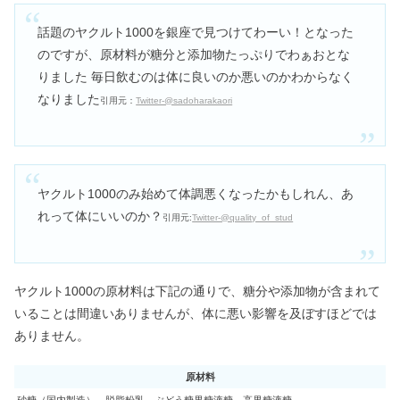
話題のヤクルト1000を銀座で見つけてわーい！となった
のですが、原材料が糖分と添加物たっぷりでわぁおとな
りました 毎日飲むのは体に良いのか悪いのかわからなく
なりました
引用元：
Twitter-@sadoharakaori
ヤクルト1000のみ始めて体調悪くなったかもしれん、あ
れって体にいいのか？
引用元:
Twitter-@quality_of_stud
ヤクルト1000の原材料は下記の通りで、糖分や添加物が含まれて
いることは間違いありませんが、体に悪い影響を及ぼすほどでは
ありません。
原材料
砂糖（国内製造）、脱脂粉乳、ぶどう糖果糖液糖、高果糖液糖