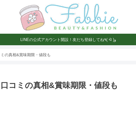
LINEの公式アカウント開設！友だち登録してね٩( ᐛ )و
ミの真相&賞味期限・値段も
口コミの真相&賞味期限・値段も