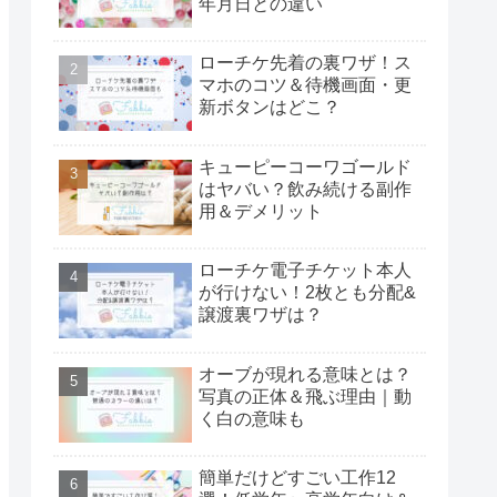
年月日との違い
ローチケ先着の裏ワザ！ス
マホのコツ＆待機画面・更
新ボタンはどこ？
キューピーコーワゴールド
はヤバい？飲み続ける副作
用＆デメリット
ローチケ電子チケット本人
が行けない！2枚とも分配&
譲渡裏ワザは？
オーブが現れる意味とは？
写真の正体＆飛ぶ理由｜動
く白の意味も
簡単だけどすごい工作12