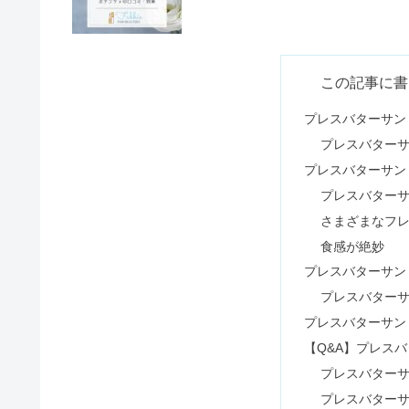
東京ドイツ村はやばい？アクセス
この記事に書
プレスバターサン
プレスバター
塩化マグネシウム風呂は危険？効
プレスバターサン
プレスバター
さまざまなフ
ダニエルウェリントンがださい評
食感が絶妙
プレスバターサン
プレスバター
社会人サークルは危ない？一人で
プレスバターサン
【Q&A】プレス
プレスバター
プレスバター
梅ジュースで食中毒？梅シロップ