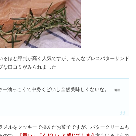
判は本当？結婚指輪の芸能人まとめ
正規品のシール・QRコード・箱の特徴まとめ
いるほど評判が高く人気ですが、そんなプレスバターサンド
大な毛穴詰まりの取り方とは？
ブな口コミがみられました。
キー油っこくて中身くどいし全然美味しくないな。
腰痛持ちには体に悪い＆へたりやすい？
引用
と｜やらないほうがいい？後悔する？
ラメルをクッキーで挟んだお菓子ですが、バタークリームも
るので、
「重い」「くどい」と感じてしまう
方もいるようで