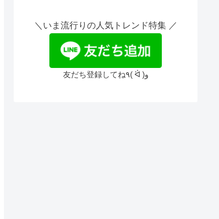
＼いま流行りの人気トレンド特集 ／
友だち登録してね٩( ᐛ )و