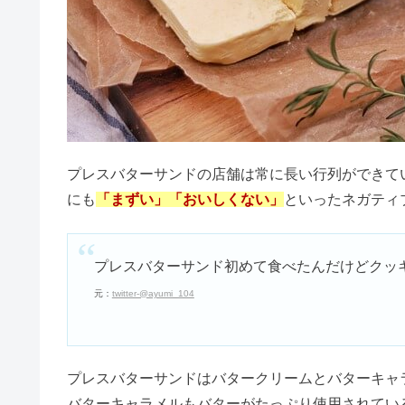
アーカーの年齢層！ダサいって評
エマーキットの偽物の見分け方！
プレスバターサンドの店舗は常に長い行列ができて
角栓は背中にもできる？黒い&巨
にも
「まずい」「おいしくない」
といったネガティ
プレスバターサンド初めて食べたんだけどクッ
ヨギボーで失敗・後悔の口コミ！
元：
twitter-@ayumi_104
ジェルネイルをやめてよかったこ
プレスバターサンドはバタークリームとバターキャ
バターキャラメルもバターがたっぷり使用されてい