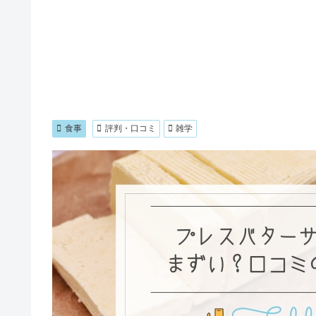
食事
評判・口コミ
雑学