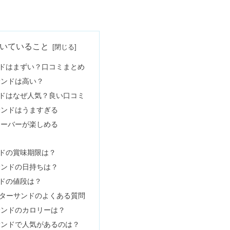
が悪い口コミは本当？
いていること
ドはまずい？口コミまとめ
サンドは高い？
果&デメリット｜風呂釜が痛む？
ドはなぜ人気？良い口コミ
サンドはうますぎる
レーバーが楽しめる
判は嘘！年齢層・芸能人を調査
ドの賞味期限は？
サンドの日持ちは？
入る＆出会い目的はOK？
ドの値段は？
バターサンドのよくある質問
サンドのカロリーは？
サンドで人気があるのは？
のカビ・泡・濁り＆発酵の目安も