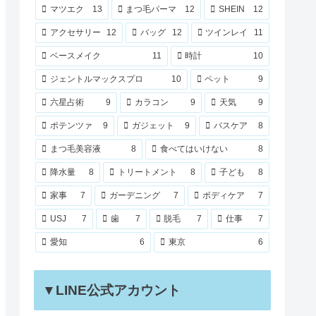
マツエク
13
まつ毛パーマ
12
SHEIN
12
アクセサリー
12
バッグ
12
ツインレイ
11
ベースメイク
11
時計
10
ジェントルマックスプロ
10
ペット
9
六星占術
9
カラコン
9
天気
9
ポテンツァ
9
ガジェット
9
バスケア
8
まつ毛美容液
8
食べてはいけない
8
降水量
8
トリートメント
8
子ども
8
家事
7
ガーデニング
7
ボディケア
7
USJ
7
歯
7
脱毛
7
仕事
7
愛知
6
東京
6
▼LINE公式アカウント