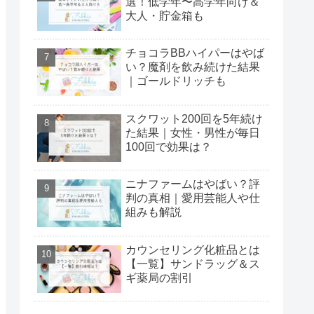
選！低学年〜高学年向け＆
大人・貯金箱も
チョコラBBハイパーはやば
い？魔剤を飲み続けた結果
｜ゴールドリッチも
スクワット200回を5年続け
た結果｜女性・男性が毎日
100回で効果は？
ニナファームはやばい？評
判の真相｜愛用芸能人や仕
組みも解説
カウンセリング化粧品とは
【一覧】サンドラッグ＆ス
ギ薬局の割引