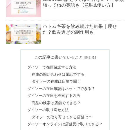
張ってねの英語も【意味&使い方】
ハトムギ茶を飲み続けた結果｜痩せ
た？飲み過ぎの副作用も
メープルシロップは健康に悪い？はち
この記事に書いていること
みつとの違いやカビの危険性
ダイソーで在庫確認する方法
在庫の問い合わせは電話でする
チャミスル体に悪い？まずい＆悪酔い
ダイソーの在庫は店舗で聞く
がやばいの？【開け方も】
ダイソーの在庫確認はネットでできる？
ダイソーの在庫を検索する方法
商品の検索は店舗でできる？
降水量1mmとは実際どれくらい？雨や
ダイソーの取り寄せ方法
雪の動画まとめ【ゴルフ・ディズニ
ダイソーの取り寄せできる店舗は？
ー】
ダイソーオンラインは店舗受け取りできる？