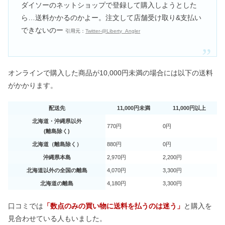
ダイソーのネットショップで登録して購入しようとした
ら…送料かかるのかよー。注文して店舗受け取り&支払い
できないのー
引用元：
Twitter-@Liberty_Angler
オンラインで購入した商品が10,000円未満の場合には以下の送料
がかかります。
配送先
11,000円未満
11,000円以上
北海道・沖縄県以外
770円
0円
(離島除く)
北海道（離島除く）
880円
0円
沖縄県本島
2,970円
2,200円
北海道以外の全国の離島
4,070円
3,300円
北海道の離島
4,180円
3,300円
口コミでは
「数点のみの買い物に送料を払うのは迷う」
と購入を
見合わせている人もいました。