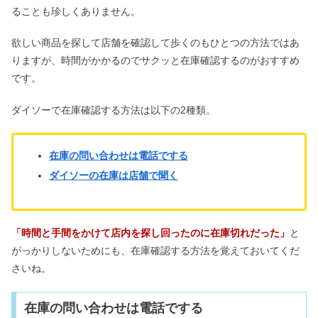
ることも珍しくありません。
降水量4mmはどれくらい？雨・雪・ゴ
ルフの目安【動画】
欲しい商品を探して店舗を確認して歩くのもひとつの方法ではあ
りますが、時間がかかるのでサクッと在庫確認するのがおすすめ
です。
お地蔵さんに手を合わせてはいけな
い？意味や拝み方・よだれかけ解説
ダイソーで在庫確認する方法は以下の2種類。
在庫の問い合わせは電話でする
検便が出ない最終手段！そのまま提出
&コロコロうんちはOK？
ダイソーの在庫は店舗で聞く
黒にんにく食べ続けた結果｜血圧への
「時間と手間をかけて店内を探し回ったのに在庫切れだった」
と
効果&男性・女性の口コミ
がっかりしないためにも、在庫確認する方法を覚えておいてくだ
さいね。
キンミヤ焼酎・甲類焼酎は体に悪い&
まずい？飲み方・割り方も
在庫の問い合わせは電話でする