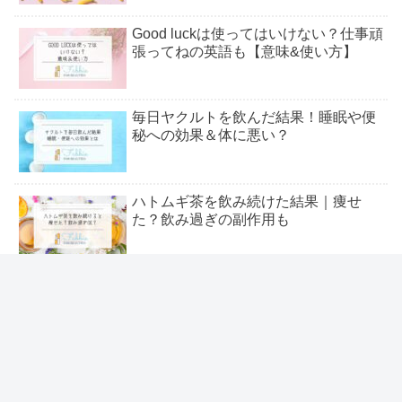
Good luckは使ってはいけない？仕事頑
張ってねの英語も【意味&使い方】
毎日ヤクルトを飲んだ結果！睡眠や便
秘への効果＆体に悪い？
ハトムギ茶を飲み続けた結果｜痩せ
た？飲み過ぎの副作用も
黒にんにく食べ続けた結果｜血圧への
効果&男性・女性の口コミ
＼いま流行りの人気トレンド特集 ／
黒ゴマ食べ続けた結果！体に悪い？効
果・栄養&白ゴマの違い
友だち登録してね٩( ᐛ )و