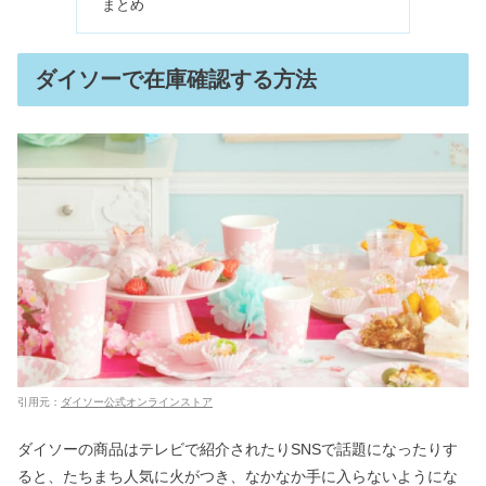
まとめ
たべっ子どうぶつキャラクターの一
覧！英語の名前＆コアラの謎も
ダイソーで在庫確認する方法
降水量2mmはどれくらい？ゴルフ・デ
ィズニーや雪の場合【動画】
オイシックスはひどい？評判＆口コミ
｜一人暮らしは？勝手に届く？
急ぎで印鑑を買える場所｜ホームセン
ター&コンビニで売ってる？
引用元：
ダイソー公式オンラインストア
ごぼう茶を飲み続けると？飲んではい
けない人＆効果が出るまで
ダイソーの商品はテレビで紹介されたりSNSで話題になったりす
ると、たちまち人気に火がつき、なかなか手に入らないようにな