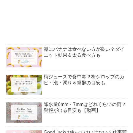
朝にバナナは食べない方が良い？ダイ
エット効果＆太る食べ方も
梅ジュースで食中毒？梅シロップのカ
ビ・泡・濁り＆発酵の目安も
降水量6mm・7mmはどれくらいの雨？
警報が出る目安も【動画】
Good luckは使ってはいけない？仕事頑