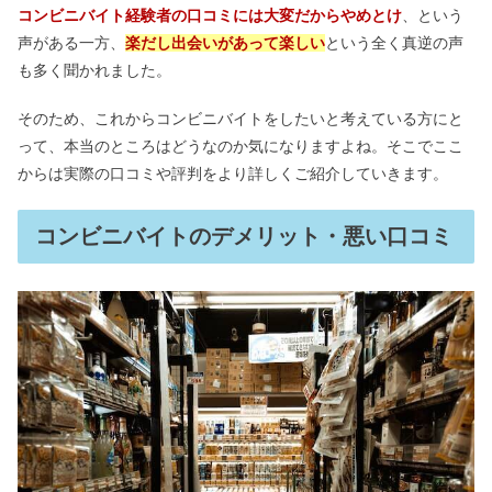
コンビニバイト経験者の口コミには大変だからやめとけ
、という
声がある一方、
楽だし出会いがあって楽しい
という全く真逆の声
グレイル（GRL）が届くまで！いつ届
も多く聞かれました。
く？届かない&発送遅い場合は？
そのため、これからコンビニバイトをしたいと考えている方にと
って、本当のところはどうなのか気になりますよね。そこでここ
縄跳びダイエット1週間の効果｜どこ
からは実際の口コミや評判をより詳しくご紹介していきます。
が痩せる？何キロ減るか効果を調査
コンビニバイトのデメリット・悪い口コミ