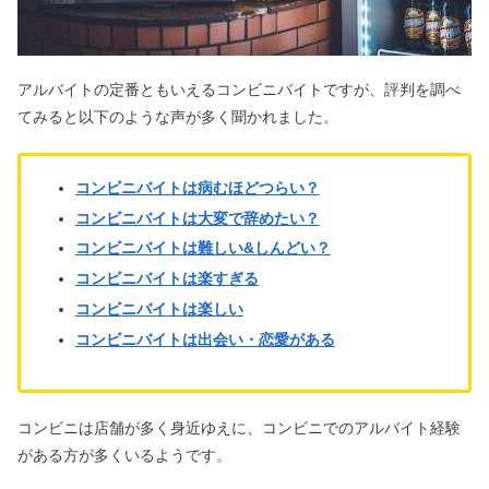
シリカ水のデメリット｜危険&怪し
い？飲んではいけない人も
アルバイトの定番ともいえるコンビニバイトですが、評判を調べ
てみると以下のような声が多く聞かれました。
ウルフカットが似合う顔の特徴とは？
オーダーの仕方や失敗回避のコツ
コンビニバイトは病むほどつらい？
コンビニバイトは大変で辞めたい？
アヤナスは買ってはいけない？本音の
コンビニバイトは難しい&しんどい？
口コミ！50代は毛穴広がる？
コンビニバイトは楽すぎる
コンビニバイトは楽しい
コンビニバイトは出会い・恋愛がある
アビレックスはダサい？愛用芸能人や
Tシャツがピチピチの評判は？
コンビニは店舗が多く身近ゆえに、コンビニでのアルバイト経験
スルフォラファンを買ってはいけない
がある方が多くいるようです。
人は？効果や副作用まとめ