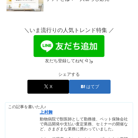
ヤクルト1000飲みすぎは体に悪い？効
果なし・下痢になる口コミは本当？
＼いま流行りの人気トレンド特集 ／
スルフォラファンを買ってはいけない
人は？効果や副作用まとめ
友だち登録してね٩( ᐛ )و
シェアする
おばさんぽくない髪型40代・50代｜シ
ョートはやってはいけない髪型？
X
はてブ
この記事を書いた人♪
SHIROホワイトリリーはどんな香り？
上村舞
男が使うのはきつい？【口コミ】
動物病院で獣医師として勤務後、ペット保険会社
で商品開発や支払い査定業務、セミナーの開催な
ど、さまざまな業務に携わっていました。
アリエクスプレスとは｜ヤバイ&届か