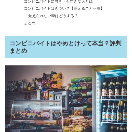
コンビニバイトに向き・不向きな人とは
コルゲートの歯磨き粉は危険？どれが
コンビニバイトはきつい？【覚えること一覧】
いい？コストコにある種類
覚えられない時はどうする？
まとめ
アテニア化粧品は危険&怪しい？使っ
ている芸能人&安く買う方法
コンビニバイトはやめとけって本当？評判
まとめ
ためしてガッテンで歯が白くなる？ス
ウェーデン歯磨きはゆすがない？
毎日キウイを食べていたら？食べ過ぎ
の結果｜賞味期限は？
iPhone7をまだ使ってる人！いつまで
使えるの？【最強説】