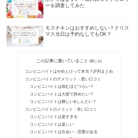
ーを調査してみた
モスチキンはおすすめしない？クリス
マス当日は予約なしでもOK？
タラソテラピーの効果&自宅でのやり
この記事に書いていること
方とは？アトピーにいいの？
コンビニバイトはやめとけって本当？評判まとめ
コンビニバイトのデメリット・悪い口コミ
アバクロは時代遅れでおじさん？ださ
コンビニバイトは病むほどつらい？
い評判や愛用芸能人も
コンビニバイトは大変で辞めたい？
コンビニバイトは難しい&しんどい？
コンビニバイトのメリット・良い口コミ
ストロングゼロはやばい？販売中止の
コンビニバイトは楽すぎる
噂＆ストローは危険性が高い？
コンビニバイトは楽しい
コンビニバイトは出会い・恋愛がある