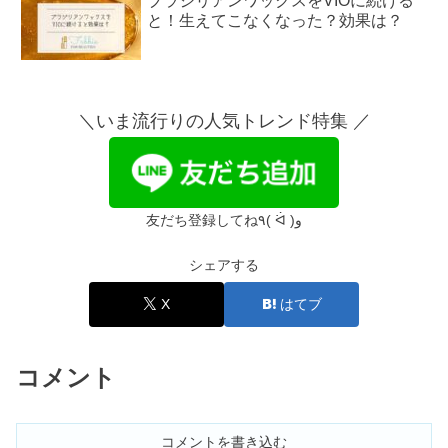
ブラジリアンワックスをVIOに続ける
と！生えてこなくなった？効果は？
【2023最新】グレイル（GRL）福袋の
中身！7999円・1999円は最悪って本
＼いま流行りの人気トレンド特集 ／
当？
西武園ゆうえんちはひどい＆最悪？リ
ニューアル失敗？【口コミ】
友だち登録してね٩( ᐛ )و
シェアする
グレイル（GRL）が届くまで！いつ届
く？届かない&発送遅い場合は？
X
はてブ
コメント
アボカドオイルの効果＆危険性は？顔
に塗る使い方｜コストコにある？
コメントを書き込む