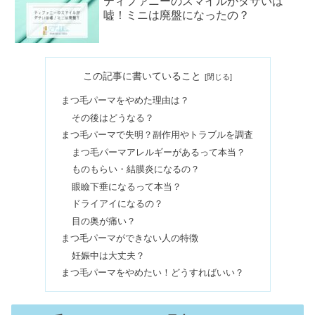
ティファニーのスマイルがダサいは
嘘！ミニは廃盤になったの？
男の二重は気持ち悪い&ブサイク？天
この記事に書いていること
然は少ない？整形はどう思う？
まつ毛パーマをやめた理由は？
その後はどうなる？
ミンネはひどいって本当？下手な作
まつ毛パーマで失明？副作用やトラブルを調査
品・売れないの評判やトラブル
まつ毛パーマアレルギーがあるって本当？
ものもらい・結膜炎になるの？
眼瞼下垂になるって本当？
【逆効果】リファカラット買ってはい
ドライアイになるの？
けない？安いのはなぜ？レイの違いも
目の奥が痛い？
まつ毛パーマができない人の特徴
妊娠中は大丈夫？
ジェルネイルをやめてよかったこと｜
まつ毛パーマをやめたい！どうすればいい？
やらないほうがいい？後悔する？