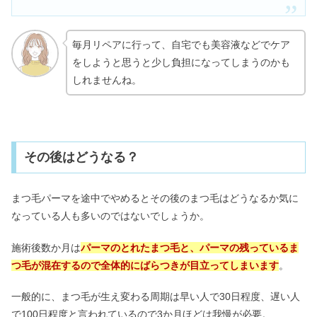
TOKIOトリートメントが向いてる人｜
毎月リペアに行って、自宅でも美容液などでケア
効果ないは嘘？くせ毛の口コミも
をしようと思うと少し負担になってしまうのかも
しれませんね。
その後はどうなる？
まつ毛パーマを途中でやめるとその後のまつ毛はどうなるか気に
なっている人も多いのではないでしょうか。
施術後数か月は
パーマのとれたまつ毛と、パーマの残っているま
つ毛が混在するので全体的にばらつきが目立ってしまいます
。
一般的に、まつ毛が生え変わる周期は早い人で30日程度、遅い人
で100日程度と言われているので3か月ほどは我慢が必要。