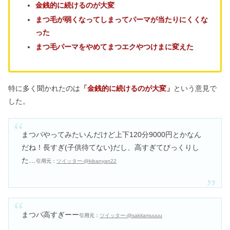
金銭的に続けるのが大変
まつ毛が弱くなってしまってパーマが当たりにくくな
アイマッサージャーは目に悪い？効果
ない？デメリット＆口コミ
った
まつ毛パーマをやめてまつエクやつけまに変えた
ヘアアクセルレーターは危ない？使い
方＆効果｜副作用ではげる？
特に多く聞かれたのは
「金銭的に続けるのが大変」
という意見で
した。
ミスド福袋2024！ネット予約やドーナ
ツ引き換え券の使い方は？
まつパやってみたいんだけど上下120分9000円とかなん
だね！長すぎ(子供待てない)だし、高すぎてびっくりし
た…
引用元：
ツイッター-@kibanyan22
アクシーズファムはやばい？喪女？お
ばさんは痛いの真相や似合う人も
ZONeエナジードリンクがやばい・体
まつパ高すぎーー
引用元：
ツイッター-@sakitamuuuu
に悪い？効果や味の口コミも