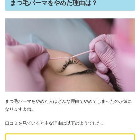
まつ毛パーマをやめた理由は？
毎日キウイを食べていたら？食べ過ぎ
の結果｜賞味期限は？
いきなりステーキはひどい？終わった
＆高い・まずい口コミは本当？
全粒粉とは体に悪い？パスタがまずい
評判&小麦粉や強力粉との違い
タイレノールA販売中止の理由｜妊娠
中もOK？効かない原因は？
まつ毛パーマをやめた人はどんな理由でやめてしまったのか気に
なりますよね。
スペースマウンテンに怖いお札？浮遊
口コミを見ていると主な理由は以下のようでした。
感や速度で酔う？