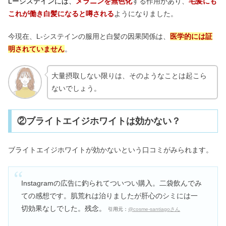
Lーシステインには、
メラニンを無色化
する作用があり、
毛髪にも
これが働き白髪になると噂される
ようになりました。
今現在、L-システインの服用と白髪の因果関係は、
医学的には証
明されていません
。
大量摂取しない限りは、そのようなことは起こら
ないでしょう。
②ブライトエイジホワイトは効かない？
ブライトエイジホワイトが効かないという口コミがみられます。
Instagramの広告に釣られてついつい購入。二袋飲んでみ
ての感想です。肌荒れは治りましたが肝心のシミには一
切効果なしでした。残念。
引用元：
@cosme-santiagoさん