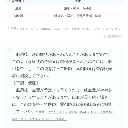
関係部位
症状
皮膚
発疹・発赤、かゆみ
消化器
吐き気・嘔吐、胃部不快感、腹痛
（引用元：
ブライトエイジ＜BRIGHTAGE＞-
しみ・そばかす対策に ブライトエイジ ホワイ
ト（医薬品）
）
・服用後、次の症状があらわれることがありますので、
このような症状の持続又は増強が見られた場合には、服
用を中止し、この袋を持って医師、薬剤師又は登録販売
者に相談して下さい。
【下痢、便秘】
・服用後、生理が予定より早くきたり、経血量がやや多
くなったりすることがあります。出血が長く続く場合
は、この袋を持って医師、薬剤師又は登録販売者に相談
して下さい。
引用元：
ブライトエイジ＜BRIGHTAGE＞-
しみ・そばかす対
策に ブライトエイジ ホワイト（医薬品）