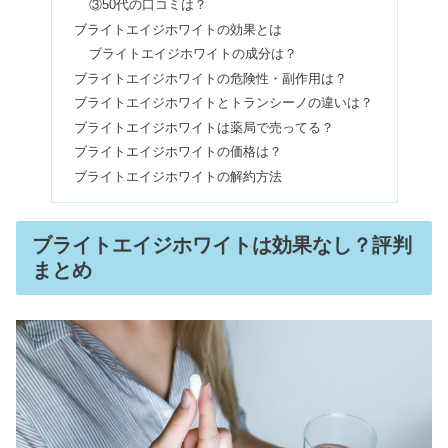
③50代の口コミは？
ブライトエイジホワイトの効果とは
ベースブレッドは体に悪い？怪しい・
ブライトエイジホワイトの成分は？
まずいからやめた口コミも
ブライトエイジホワイトの危険性・副作用は？
ブライトエイジホワイトとトランシーノの違いは？
ブライトエイジホワイトは薬局で売ってる？
バレンシアガの年齢層｜ダサい＆バッ
ブライトエイジホワイトの価格は？
グが流行遅れって本当？
ブライトエイジホワイトの解約方法
ジョギングは効果ありすぎ！ずっと走
ブライトエイジホワイトは効果なし？評判
っても疲れない方法とは？
まとめ
ビオフェルミンを飲み続けた結果！ダ
イエットや下痢に効果あり？
毎日ヤクルトを飲んだ結果！睡眠や便
秘への効果＆体に悪い？