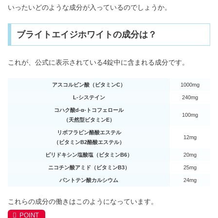
いったいどのような成分が入っているのでしょうか。
ブライトエイジホワイトの成分は？
これが、公式に表示されている4錠中に含まれる成分です。
アスコルビン酸（ビタミンC）
1000mg
L-システイン
240mg
コハク酸d-α-トコフェロール
100mg
（天然型ビタミンE）
リボフラビン酪酸エステル
12mg
（ビタミンB2酪酸エステル）
ピリドキシン塩酸塩（ビタミンB6）
20mg
ニコチン酸アミド（ビタミンB3）
25mg
パントテン酸カルシウム
24mg
これらの成分の働きはこのようになっています。