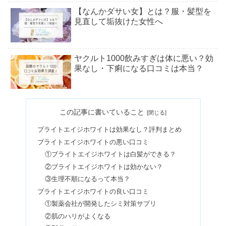
【なんかダサい女】とは？服・髪型を
見直して垢抜けた女性へ
ヤクルト1000飲みすぎは体に悪い？効
果なし・下痢になる口コミは本当？
御朱印がひどい？危険＆やってはいけ
この記事に書いていること
ない事｜怒られる神社も？
ブライトエイジホワイトは効果なし？評判まとめ
ブライトエイジホワイトの悪い口コミ
ドクターシーラボは評判悪い？苦情＆
①ブライトエイジホワイトは白髪ができる？
年齢層｜VC100は効果ない？
②ブライトエイジホワイトは効かない？
③生理不順になるって本当？
ブライトエイジホワイトの良い口コミ
マッシュボブでおばさん？40・50代ボ
①製薬会社が開発したシミ対策サプリ
ブが似合う顔は丸顔？面長？
②肌のハリがよくなる