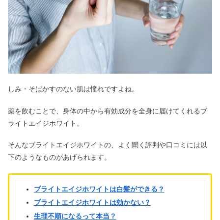
肌を白くする方法5選｜中学生でも韓
国風！全身きれいになる？
ジェントルマックスプロのシミへの効
果は？【レーザーフェイシャル】
しみ・そばかすのない肌は憧れですよね。
薬を飲むことで、身体の中から有効成分を全身に届けてくれるブ
ボッテガベェネタの財布は使い込むと
ライトエイジホワイト。
ダサい？年齢層や愛用芸能人も
そんなブライトエイジホワイトの、よく聞く評判や口コミには以
下のようなものがあげられます。
角栓は背中にもできる？黒い&巨大な
毛穴詰まりの取り方とは？
ブライトエイジホワイトは白髪ができる？
ブライトエイジホワイトは効かない？
洋服の青山はやばい？不祥事や閉店の
生理不順になるって本当？