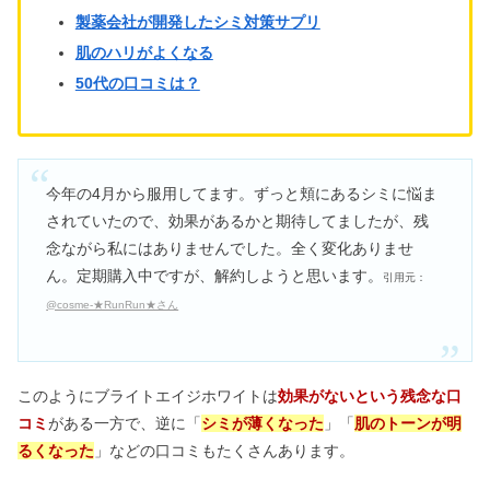
真相とは【評判まとめ】
製薬会社が開発したシミ対策サプリ
肌のハリがよくなる
50代の口コミは？
マジョマジョまつ毛美容液は危険？口
コミ＆伸びる塗り方まとめ
縄跳びダイエット1週間の効果｜どこ
今年の4月から服用してます。ずっと頬にあるシミに悩ま
が痩せる？何キロ減るか効果を調査
されていたので、効果があるかと期待してましたが、残
念ながら私にはありませんでした。全く変化ありませ
ん。定期購入中ですが、解約しようと思います。
引用元：
@cosme-★RunRun★さん
このようにブライトエイジホワイトは
効果がないという残念な口
コミ
がある一方で、逆に「
シミが薄くなった
」「
肌のトーンが明
るくなった
」などの口コミもたくさんあります。