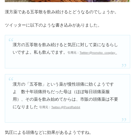
丸メガネが似合わない女子は？ダサい
漢方薬である五苓散を飲み続けるとどうなるのでしょうか。
&むかつくの真相｜似合う顔も
ツイッターに以下のような書き込みがありました。
ミュウミュウの年齢層は何歳まで？持
ってる女の人のイメージ&芸能人
漢方の五苓散を飲み続けると気圧に対して楽になるらし
いですよ。私も飲んでます。
引用元：
Twitter-@nonoko_cosplay_
ニベアパックのやり方＆効果｜お風呂
では？したまま寝るのは意味ない？
漢方の「五苓散」という薬が慢性頭痛に効くようです
よ 数十年頭痛持ちだった母は（ほぼ毎日頭痛薬服
ブッキングドットコムはやばい＆ひど
用）、その薬を飲み始めてからは、市販の頭痛薬は不要
い？予約とれてないの評判も
になりました
引用元：
Twitter-@PoetiRabbit
酸熱トリートメントはやめた方がい
い？デメリット&向いてる人も
気圧による頭痛などに効果があるようですね。