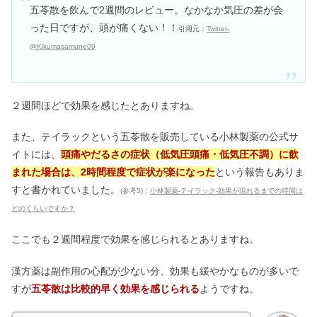
五苓散を飲んで2週間のレビュー。なかなか気圧の差が会
った日ですが、頭が痛くない！！
引用元：
Twitter-
@Kikumasamune09
２週間ほどで効果を感じたとありますね。
また、テイラックという五苓散を販売している小林製薬の公式サ
イトには、
頭痛やだるさの症状（低気圧頭痛・低気圧不調）に飲
まれた場合は、2時間程度で症状が楽になった
という報告もありま
すと書かれていました。
(参考5)：
小林製薬‐テイラック-効果が現れるまでの時間は
どのくらいですか？
ここでも２週間程度で効果を感じられるとありますね。
漢方薬は副作用の心配が少ない分、効果も緩やかなものが多いで
すが
五苓散は比較的早く効果を感じられる
ようですね。