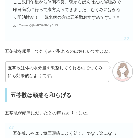
ここ数日午後から体調不良、朝からぱんぱんの浮腫みで
昨日病院に行って漢方貰ってきました。むくみにはかな
り即効性が！！ 気象病の方に五苓散おすすめです。
引用
元：
Twitter-@j8stR76VBr1p5UG
五苓散を服用してむくみが取れるのは嬉しいですよね。
五苓散は体の水分量を調整してくれるのでむくみ
にも効果的なようです。
五苓散は頭痛を和らげる
五苓散が頭痛に効いたとの声もありました。
五苓散…やはり気圧頭痛によく効く。かなり楽になっ