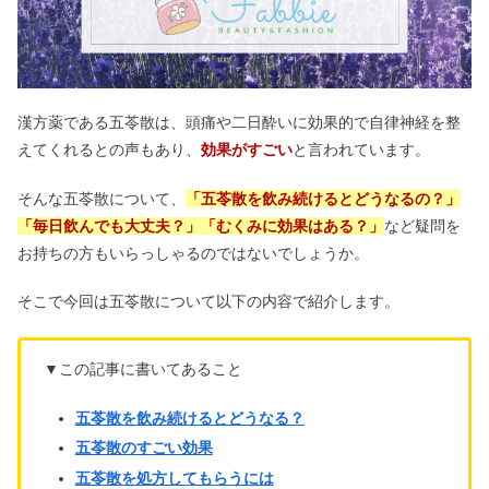
漢方薬である五苓散は、頭痛や二日酔いに効果的で自律神経を整
えてくれるとの声もあり、
効果がすごい
と言われています。
そんな五苓散について、
「五苓散を飲み続けるとどうなるの？」
「毎日飲んでも大丈夫？」「むくみに効果はある？」
など疑問を
お持ちの方もいらっしゃるのではないでしょうか。
そこで今回は五苓散について以下の内容で紹介します。
▼この記事に書いてあること
五苓散を飲み続けるとどうなる？
五苓散のすごい効果
五苓散を処方してもらうには