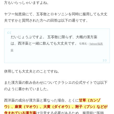
方もいらっしゃいますよね。
ヤフー知恵袋にて、五苓散とロキソニンを同時に服用しても大丈
夫ですかと質問された方への回答は以下の通りです。
だいじょうぶですよ。 五苓散に限らず、大概の漢方薬
は、西洋薬と一緒に飲んでも大丈夫です。
引用元：
Yahoo!知恵
袋
併用しても大丈夫とのことですね。
また漢方薬の飲み合わせについてクラシエの公式サイトでは以下
のように書かれていました。
西洋薬の成分が漢方薬と重なった場合、とくに
甘草（カンゾ
ウ）、麻黄（マオウ）、大黄（ダイオウ）、附子（ブシ）などが
含まれている漢方薬
は注意する必要があるため、服用前に医師、