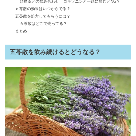
頭痛薬との飲み合わせ｜ロキソニンと一緒に飲むとNG？
インナーカラーおばさん&40代は痛
五苓散の効果はいつからでる？
い？大人上品に入れる範囲を調査
五苓散を処方してもらうには？
五苓散はどこで売ってる？
まとめ
レノボはやめとけ？買ってはいけない
は嘘？タブレット＆PCの評判
五苓散を飲み続けるとどうなる？
ピンキーリングおばさんは痛い・何歳
まで？つけない方がいい？
カバーマークの口コミは悪いの？ドン
キで安く買う方法や年齢層も
【なんかダサい女】とは？服・髪型を
見直して垢抜けた女性へ