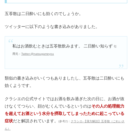
五苓散は二日酔いにも効くのでしょうか。
ツイッターに以下のような書き込みがありました。
私はお酒飲むときは五苓散飲みます。 二日酔い知らず
引
用元：
Twitter-@natsugameyou
類似の書き込みがいくつもありましたし、五苓散は二日酔いにも
効くようです。
クラシエの公式サイトではお酒を飲み過ぎた次の日に、お酒が抜
けなくてつらい、顔がむくんでいるというのは
その人の処理能力
を超えてお酒という水分を摂取してしまったために起こっている
症状
だと解説されています。
(参考2)：
クラシエ-【漢方解説】五苓散（ごれいさ
ん）