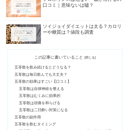
口コミ｜意味ないは嘘？
ソイジョイダイエットは太る？カロリ
ーや糖質は？値段も調査
脳洗浄は怪しい＆やばい？危険で効果
この記事に書いていること
なし？やり方や芸能人も
五苓散を飲み続けるとどうなる？
五苓散は毎日飲んでも大丈夫？
グレイルは危ない＆GRLは買わない方
五苓散の効果はすごい【口コミ】
がいい？ひどい評判は本当？
五苓散は自律神経を整える
五苓散はむくみに効果的
五苓散は頭痛を和らげる
トミーヒルフィガーの年齢層！着る人
五苓散は二日酔い対策になる
のイメージ＆芸能人やおじさんのイメ
五苓散の副作用
ージは？
五苓散を飲むタイミング