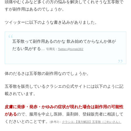
頭痛やむくみなど多くの方の悩みを解決してくれそうな五苓散で
すが副作用はあるのでしょうか。
ツイッターに以下のような書き込みがありました。
五苓散って副作用あるのかな 飲み始めてからなんか体が
だるい気がする…
引用元：
Twitter-@tomsk382
体のだるさは五苓散の副作用なのでしょうか。
五苓散を販売しているクラシエの公式サイトには以下のように記
載されています。
皮膚に発疹・発赤・かゆみの症状が現れた場合は副作用の可能性
がある
ので、服用を中止し医師、薬剤師、登録販売者に相談して
くださいとのことです。
(参考2)：
クラシエ-【漢方解説】五苓散（ごれいさん）