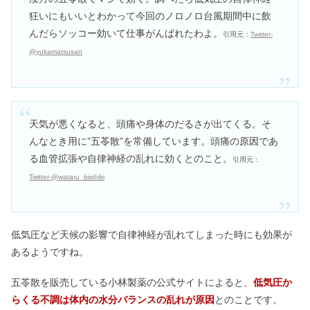
狂いにもいいとわかって今回のノロノロ台風期間中に飲
んだらソッコー効いて仕事がんばれたわよ。
引用元：
Twitter-
@yukamatsusan
天気が悪くなると、頭痛や身体のだるさが出てくる。そ
んなとき用に”五苓散”を常備しています。頭痛の原因であ
る血管拡張や自律神経の乱れに効くとのこと。
引用元：
Twitter-@wataru_biishiki
低気圧など天候の影響で自律神経が乱れてしまった時にも効果が
あるようですね。
五苓散を販売している小林製薬の公式サイトによると、
低気圧か
らくる不調は体内の水分バランスの乱れが原因
とのことです。