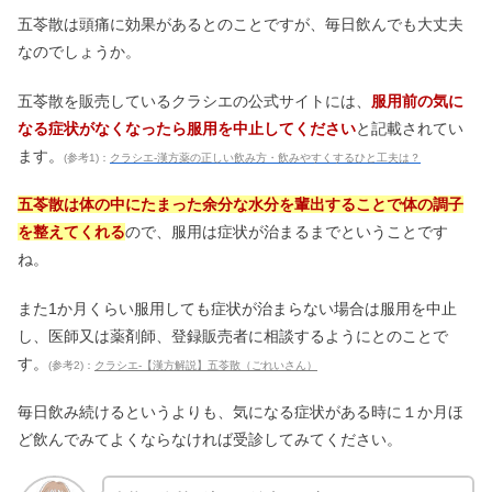
五苓散は頭痛に効果があるとのことですが、毎日飲んでも大丈夫
なのでしょうか。
五苓散を販売しているクラシエの公式サイトには、
服用前の気に
なる症状がなくなったら服用を中止してください
と記載されてい
ます。
(参考1)：
クラシエ-漢方薬の正しい飲み方・飲みやすくするひと工夫は？
五苓散は体の中にたまった余分な水分を輩出することで体の調子
を整えてくれる
ので、服用は症状が治まるまでということです
ね。
また1か月くらい服用しても症状が治まらない場合は服用を中止
し、医師又は薬剤師、登録販売者に相談するようにとのことで
す。
(参考2)：
クラシエ-【漢方解説】五苓散（ごれいさん）
毎日飲み続けるというよりも、気になる症状がある時に１か月ほ
ど飲んでみてよくならなければ受診してみてください。