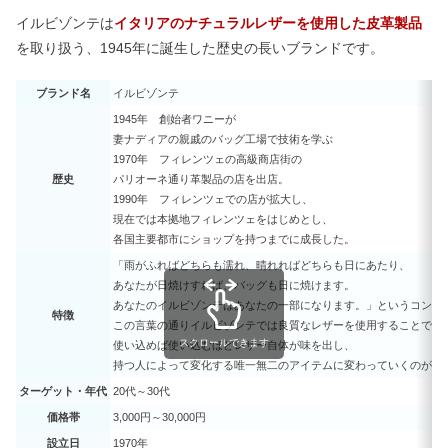
イルビゾンテは
イタリアのナチュラルレザーを使用した皮革製品
を取り扱う、1945年に誕生した歴史の長いブランドです。
レディースファッションの通販人気9
選【30代】ぽっちゃりさん向けも
ブランド名
イルビゾンテ
1945年 創始者ワニーが
妻ナディアの親戚のバッグ工場で技術を学ぶ
【中学生・高校生別】10代に人気ファ
1970年 フィレンツェの高級商店街の
ッションブランド11選
歴史
パリオーネ通り革製品の店を出店。
1990年 フィレンツェでの店が拡大し、
現在では本拠地フィレンツェをはじめとし、
各国主要都市にショップを持つまでに成長した。
トリーバーチの年齢層は？40代・50代
のイメージや時代遅れの評判は本当？
「雨がふればどちらも濡れ、晴れればどちらも日にあたり、
あなたが日焼けすれば、バッグも日に焼けます。
あなたのイルビゾンテはあなたの一部になります。」というコンセ
特徴
この言葉の通りイルビゾンテでは良質なレザーを使用することで、
ロカボの糖質カット炊飯器は効果な
スクロールできます
使い込めば使い込むほどレザー自体が味を出し、
し？まずい・痩せた口コミは嘘？
持つ人によって変化する唯一無二のアイテムに変わっていくのが特
ターゲット・年代
20代～30代
価格帯
3,000円～30,000円
ナチュラグラッセは肌に悪い&成分が
設立日
1970年