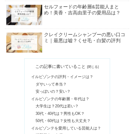
セルフォードの年齢層&芸能人まと
め！美香・吉高由里子の愛用品は？
クレイクリームシャンプーの悪い口コ
ミ｜最悪は嘘？くせ毛・白髪の評判
スタジオクリップの年齢層｜50代＆60
この記事に書いていること
代も使えるの？
イルビゾンテの評判・イメージは？
ダサいって本当？
ピアスを開けない方がいい人！福耳
安っぽいの？安い？
は？最近の子はピアス開けないの？
イルビゾンテの年齢層・年代は？
大学生は？20代は若い？
30代・40代は？男性もOK？
流行り廃りのないブランドバッグ10選
50代・60代は？女性も大丈夫？
｜20代人気&メンズ向けも
イルビゾンテを愛用している芸能人は？