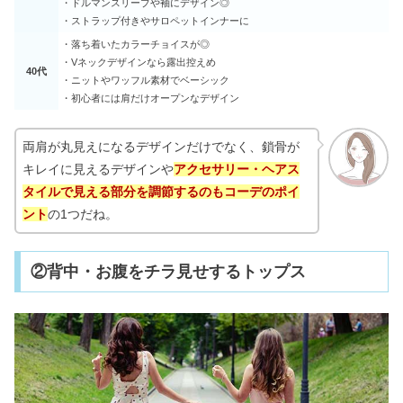
・ドルマンスリーブや袖にデザイン◎
・ストラップ付きやサロペットインナーに
・落ち着いたカラーチョイスが◎
・Vネックデザインなら露出控えめ
40代
・ニットやワッフル素材でベーシック
・初心者には肩だけオープンなデザイン
両肩が丸見えになるデザインだけでなく、鎖骨が
キレイに見えるデザインや
アクセサリー・ヘアス
タイルで見える部分を調節するのもコーデのポイ
ント
の1つだね。
②背中・お腹をチラ見せするトップス