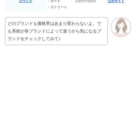
エヴリス
・モード
1万円〜3万円
公式サイト
・ストリート
神奈川・横浜でジェントルマックスプ
ロが安い6選｜川崎・藤沢も
どのブランドも価格帯はあまり変わらないよ。で
も系統が各ブランドによって違うから気になるブ
ランドをチェックしてみて♪
【2023】可愛い&盛れるプリクラポー
ズ12選！韓国やカップルの流行りは？
SHIROの香水の人気順【メンズ・レデ
ィース】おすすめランキング6選
ジェントルマックスプロin東京で安い
｜都度払いの医療脱毛6選
【イエベ・ブルベ比較】クリオのアイ
シャドウパレット人気色12選