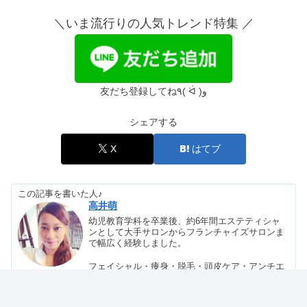
40代&50代の山ガールファッションで
かっこいい！夏秋ブランド7選
＼いま流行りの人気トレンド特集 ／
ストレートヘアアイロンで痛まないラ
ンキング7選！【美容師おすすめ】
友だち登録してね٩( ᐛ )و
シェアする
妊娠中もらって嬉しかったものは？妊
娠祝いプレゼントランキング3選
X
はてブ
この記事を書いた人♪
レディースファッションの通販人気
高井萌
【20代】ブランドランキング10選
幼児教育学科を卒業後、約6年間エステティシャ
ンとして大手サロンからフランチャイズサロンま
で幅広く経験しました。
熱破壊式の医療脱毛が大阪で安い！お
フェイシャル・痩身・脱毛・頭皮ケア・アンチエ
すすめ5選
イジングなど、技術と知識でお客様の「外見の変
化」と「内面の自信」が、自分自身にも比例する
成長の日々を送りました。