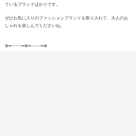
ているブランドばかりです。
ぜひお気に入りのファッションブランドを取り入れて、大人のお
しゃれを楽しんでくださいね。
✼••┈┈┈┈••✼••┈┈┈┈••✼
▼こちらの記事もおすすめ♪
ユナイテッドアローズ
アニエスベー
ナノユニバース
スナイデル
アンダーカバー
サマンサタバサ
アーバンリサーチ
マークジェイコブス
APC
マイケルコース
マッキントッシュフィロソフィー
トリーバーチ
フレッドペリー
トミーヒルフィガー
▼関連記事はこちら