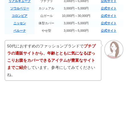
リアルキューブ
プチプラ
3,000円～5,000円
公式サイト
胃に優しい食べ物｜コンビニで買える
ランキング一覧【つわりにも】
ソウルベリー
カジュアル
3,000円～5,000円
公式サイト
コロンビア
山ガール
10,000円～30,000円
公式サイト
ニッセン
体型カバー
3,000円～5,000円
公式サイト
サマンサタバサ年齢層は何歳向け？や
ベルーナ
やせ型
3,000円～5,000円
公式サイト
ばい&ダサい評判の意味は？
50代におすすめのファッションブランドで
プチプ
ラの通販サイトから、年齢とともに気になるぽっ
イエベ秋のアイシャドウ12選｜プチプ
こりお腹をカバーできるアイテムが豊富なサイト
ラ・デパコス・韓国のおすすめ
までご紹介
しています。参考にしてみてください
ね。
白檀の香りがする人｜サンダルウッド
の香水3選《どんな香り？》
【中学生】流行りの服ブランド10選｜
おしゃれ女子のデート服は？