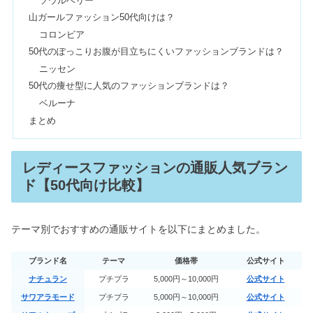
ソウルベリー
仕事・イエスノー診断も
山ガールファッション50代向けは？
コロンビア
50代のぽっこりお腹が目立ちにくいファッションブランドは？
ポテンツァin福岡・天神で安いおすす
ニッセン
め4選《モニター有》
50代の痩せ型に人気のファッションブランドは？
ベルーナ
まとめ
出産祝いでリクエストしたものは？欲
しいものランキング【8選】
レディースファッションの通販人気ブラン
ド【50代向け比較】
バナナリパブリックはダサい？客層・
年齢層は50代？愛用芸能人も
テーマ別でおすすめの通販サイトを以下にまとめました。
クロエ財布の年齢層や芸能人！ミニ財
ブランド名
テーマ
価格帯
公式サイト
布は使いやすいor使いにくい？
ナチュラン
プチプラ
5,000円～10,000円
公式サイト
サワアラモード
プチプラ
5,000円～10,000円
公式サイト