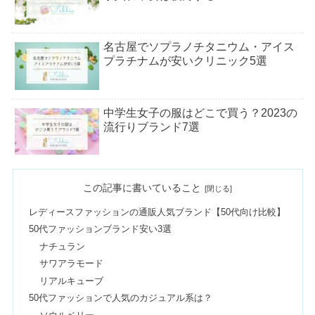
名古屋でソプラノチタニウム・アイス
プラチナムが安いクリニック5選
中学生女子の服はどこで買う？2023の
流行りブランド7選
メゾンキツネはダサい？芸能人や年齢
この記事に書いていること
層・評判まとめ
レディースファッションの通販人気ブランド【50代向け比較】
50代ファッションブランド安い3選
産休前プレゼントで嬉しかった8選
ナチュラン
【職場＆個人的】いらない派も
サワアラモード
リアルキューブ
50代ファッションで人気のカジュアル系は？
【当たる】タロット占い8選｜恋愛・