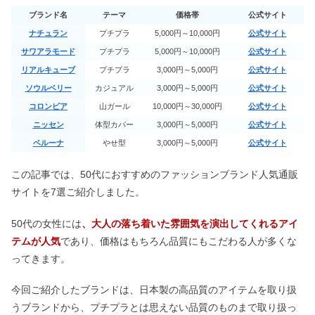
ブランド名
テーマ
価格帯
公式サイト
ナチュラン
プチプラ
5,000円～10,000円
公式サイト
サワアラモード
プチプラ
5,000円～10,000円
公式サイト
リアルキューブ
プチプラ
3,000円～5,000円
公式サイト
ソウルベリー
カジュアル
3,000円～5,000円
公式サイト
コロンビア
山ガール
10,000円～30,000円
公式サイト
ニッセン
体型カバー
3,000円～5,000円
公式サイト
ベルーナ
やせ型
3,000円～5,000円
公式サイト
この記事では、50代におすすめのファッションブランド人気通販
サイトを7選ご紹介しました。
50代の女性には
、大人の落ち着いた雰囲気を演出してくれるアイ
テムが人気
であり、価格はもちろん品質にもこだわる人が多くな
ってきます。
今回ご紹介したブランドは、日本製の高品質のアイテムを取り扱
うブランドから、プチプラとは思えない品質のものまで取り扱っ