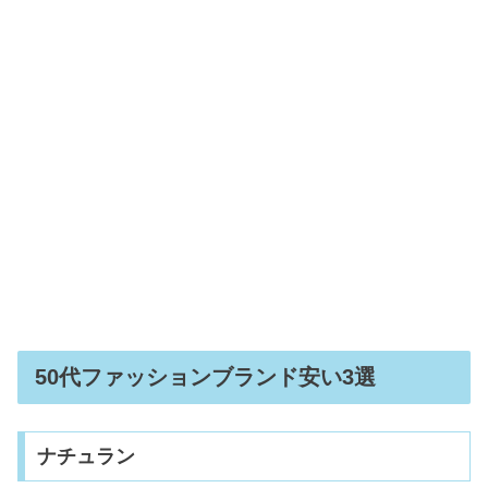
クンダルシャンプーの香り！人気順ラ
ンキング【比較】例え&口コミも
コーチの年齢層は？ダサい・プレゼン
トにいらない評判は嘘！愛用芸能人も
マイケルコースの年齢層！おばさん年
代の評判＆イメージや愛用芸能人
50代ファッションブランド安い3選
ナチュラン