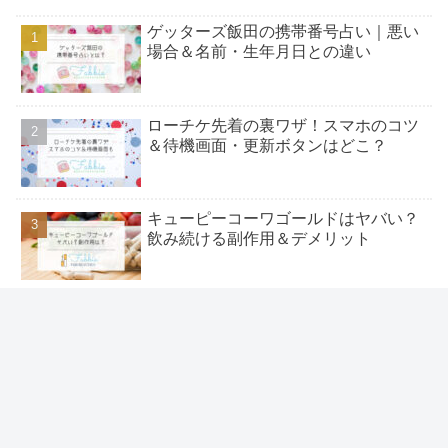
ゲッターズ飯田の携帯番号占い｜悪い
場合＆名前・生年月日との違い
ローチケ先着の裏ワザ！スマホのコツ
＆待機画面・更新ボタンはどこ？
キューピーコーワゴールドはヤバい？
飲み続ける副作用＆デメリット
ローチケ電子チケット本人が行けな
い！2枚とも分配&譲渡裏ワザは？
オーブが現れる意味とは？写真の正体
＆飛ぶ理由｜動く白の意味も