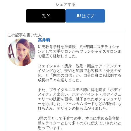
シェアする
【韓国服】メンズブランド6選｜スト
リートやおしゃれで安い
X
はてブ
この記事を書いた人♪
キーケースのレディース人気ブランド
高井萌
10選！20代・30代向けで安い
幼児教育学科を卒業後、約6年間エステティシャ
ンとして大手サロンからフランチャイズサロンま
で幅広く経験しました。
【池袋】ポテンツァが安い！おすすめ
フェイシャル・痩身・脱毛・頭皮ケア・アンチエ
のクリニック
イジングなど、技術と知識でお客様の「外見の変
化」と「内面の自信」が、自分自身にも比例する
成長の日々を送りました。
また、ブライダルエステの際に痣を隠す『ボディ
5000円の自分では買わないけどもらっ
メイク』と出会い、ボディペイント・ボディジュ
て嬉しいもの！食べ物や文房具12選
エリーの技術を習得。魅了されたボディジュエリ
ーを応用した、ウェルカムボードなどの製作にも
打ち込み、デザインの幅も広がりました。
熱破壊式の医療脱毛in福岡｜安いクリ
3児の母として子育ての中、本当に求める美容情
報をライターとして多くの方に伝えていきたいと
ニック5選
思っています。