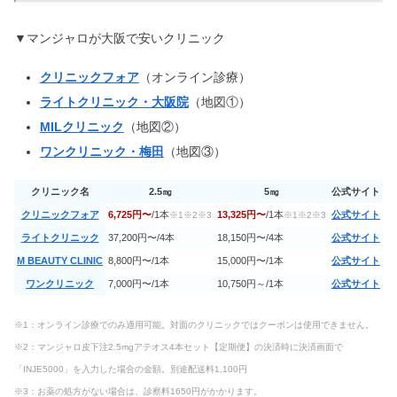
【リーゼ泡カラー】黒髪から染まる色
▼マンジャロが大阪で安いクリニック
＆人気色６選！口コミも調査
クリニックフォア
（オンライン診療）
ライトクリニック・大阪院
（地図①）
ルージュヴォリュプテシャイン色比較
&人気色！パーソナルカラー別12選
MILクリニック
（地図②）
ワンクリニック・梅田
（地図③）
ポテンツァが大阪で安い！梅田・心斎
クリニック名
2.5㎎
5㎎
公式サイト
橋おすすめ7選【モニター】
クリニックフォア
6,725円〜
/1本
13,325円〜
/1本
公式サイト
※1※2※3
※1※2※3
ライトクリニック
37,200円〜/4本
18,150円〜/4本
公式サイト
M BEAUTY CLINIC
8,800円〜/1本
15,000円〜/1本
公式サイト
品川美容外科の目の下のふくらみ取
ワンクリニック
7,000円〜/1本
10,750円～/1本
公式サイト
り！失敗の口コミは本当？
※1：オンライン診療でのみ適用可能。対面のクリニックではクーポンは使用できません。
※2：マンジャロ皮下注2.5mgアテオス
4本セット【定期便】の決済時に決済画面で
【当たる】タロット占い8選｜恋愛・
仕事・イエスノー診断も
「INJE5000」を入力した場合の金額。別途配送料1,100円
※3：お薬の処方がない場合は、診察料1650円がかかります。