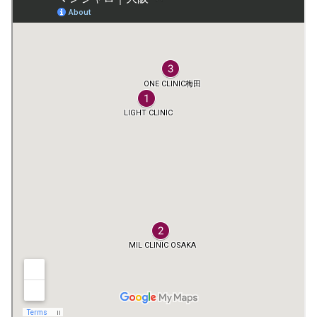
中学生女子の服はどこで買う？2023の
流行りブランド7選
自分では買わないけどもらって嬉しい
もの｜500円のギフト8選
【50代】レディースファッション通販
7選！カジュアル系の人気は？
リベルサスが安いin東京7選！都内処方
＆サクセンダおすすめも
【最強】ワキガクリームの市販・海外
でおすすめランキング4選