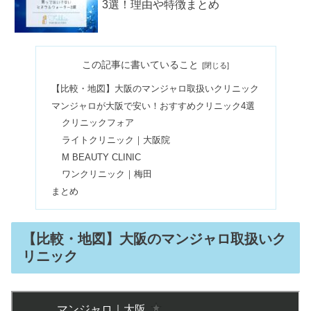
3選！理由や特徴まとめ
キーケースのレディース人気ブランド
この記事に書いていること
10選！20代・30代向けで安い
【比較・地図】大阪のマンジャロ取扱いクリニック
マンジャロが大阪で安い！おすすめクリニック4選
エロい服装ブランド！肌見せ＆男ウケ
クリニックフォア
でおすすめ5選
ライトクリニック｜大阪院
M BEAUTY CLINIC
ワンクリニック｜梅田
【イエベ・ブルベ別】ロムアンドのテ
まとめ
ィント人気色12選！
【比較・地図】大阪のマンジャロ取扱いク
マツエクをセルフで！ドンキで買える
リニック
人気のキットは？