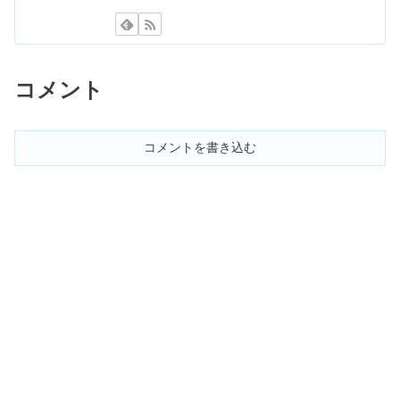
40代&50代の山ガールファッションで
かっこいい！夏秋ブランド7選
コメント
20代ピアスブランド｜ハイブラからプ
チプラまで10選
コメントを書き込む
【2023】可愛い&盛れるプリクラポー
ズ12選！韓国やカップルの流行りは？
ピアススタジオが東京で安い｜池袋お
すすめクリニック3選
ハイブランドのミニバッグ7選｜20
代〜50代の人気おすすめ