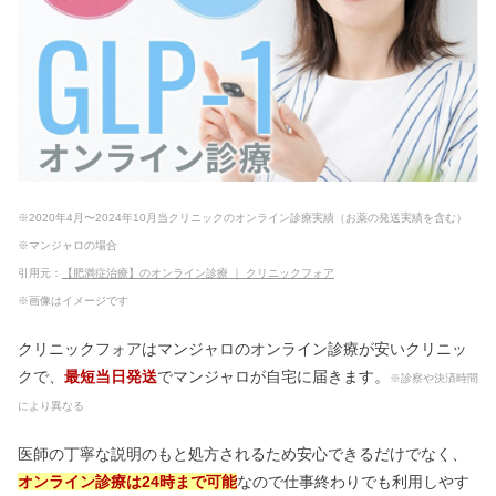
※2020年4月〜2024年10月当クリニックのオンライン診療実績（お薬の発送実績を含む）
※マンジャロの場合
引用元：
【肥満症治療】のオンライン診療 ｜ クリニックフォア
※画像はイメージです
クリニックフォアはマンジャロのオンライン診療が安いクリニッ
クで、
最短当日発送
でマンジャロが自宅に届きます。
※診察や決済時間
により異なる
医師の丁寧な説明のもと処方されるため安心できるだけでなく、
オンライン診療は24時まで可能
なので仕事終わりでも利用しやす