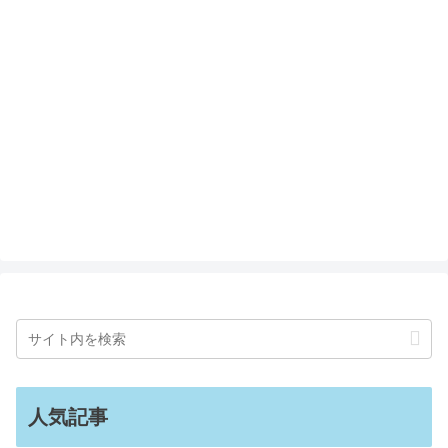
痛まないコテ・カールアイロンおすす
め5選！安い&初心者向けも
SHIROの香水の人気順【メンズ・レデ
ィース】おすすめランキング6選
ヨギボーよりいい＆無印のパクリを超
えるのは？ニトリのカバー代用も
人気記事