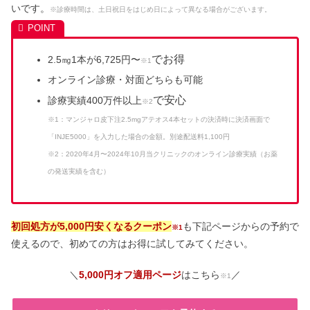
いです。
※診療時間は、土日祝日をはじめ日によって異なる場合がございます。
でお得
2.5㎎1本が6,725円〜
※1
オンライン診療・対面どちらも可能
で安心
診療実績400万件以上
※2
※1：
マンジャロ皮下注2.5mgアテオス4本セットの決済時に決済画面で
「INJE5000」を入力した場合の金額。別途配送料1,100円
※2：2020年4月〜2024年10月当クリニックのオンライン診療実績（お薬
の発送実績を含む）
初回処方が5,000円安くなるクーポン
も下記ページからの予約で
※1
使えるので、初めての方はお得に試してみてください。
＼
5,000円オフ適用ページ
はこちら
／
※1