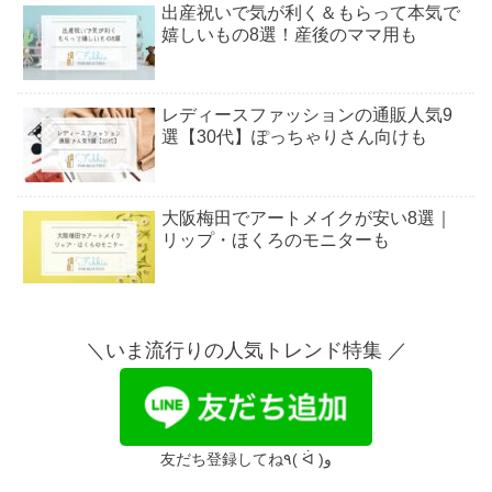
出産祝いで気が利く＆もらって本気で
嬉しいもの8選！産後のママ用も
レディースファッションの通販人気9
選【30代】ぽっちゃりさん向けも
大阪梅田でアートメイクが安い8選｜
リップ・ほくろのモニターも
自分では買わないけどもらって嬉しい
もの｜500円のギフト8選
＼いま流行りの人気トレンド特集 ／
ジェントルマックスプロ・福岡｜安い
おすすめ6選
友だち登録してね٩( ᐛ )و