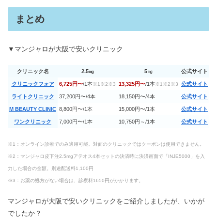
まとめ
▼マンジャロが大阪で安いクリニック
クリニック名
2.5㎎
5㎎
公式サイト
クリニックフォア
6,725円〜
/1本
13,325円〜
/1本
公式サイト
※1※2※3
※1※2※3
ライトクリニック
37,200円〜/4本
18,150円〜/4本
公式サイト
M BEAUTY CLINIC
8,800円〜/1本
15,000円〜/1本
公式サイト
ワンクリニック
7,000円〜/1本
10,750円～/1本
公式サイト
※1：オンライン診療でのみ適用可能。対面のクリニックではクーポンは使用できません。
※2：マンジャロ皮下注2.5mgアテオス
4本セットの決済時に決済画面で「INJE5000」を入
力した場合の金額。別途配送料1,100円
※3：お薬の処方がない場合は、診察料1650円がかかります。
マンジャロが大阪で安いクリニックをご紹介しましたが、いかが
でしたか？