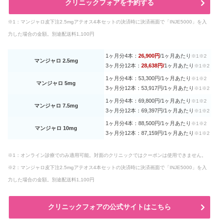
クリニックフォアを予約する
※1：
マンジャロ皮下注2.5mgアテオス4本セットの決済時に決済画面で「INJE5000」を入
力した場合の金額。別途配送料1,100円
1ヶ月分4本：
26,900円
/
1ヶ月あたり
※1※2
マンジャロ 2.5mg
3ヶ月分12本：
2
8
,638円
/
1ヶ月あたり
※1※2
1ヶ月分4本：53,300円/
1ヶ月あたり
※1※2
マンジャロ 5mg
3ヶ月分12本：53,917円/
1ヶ月あたり
※1※2
1ヶ月分4本：69,800円/
1ヶ月あたり
※1※2
マンジャロ 7.5mg
3ヶ月分12本：69,397円/
1ヶ月あたり
※1※2
1ヶ月分4本：88,500円/
1ヶ月あたり
※1※2
マンジャロ 10mg
3ヶ月分12本：87,159円/
1ヶ月あたり
※1※2
※1：オンライン診療でのみ適用可能。対面のクリニックではクーポンは使用できません。
※2：マンジャロ皮下注2.5mgアテオス
4本セットの決済時に決済画面で「INJE5000」を入
力した場合の金額。別途配送料1,100円
クリニックフォアの公式サイトはこちら