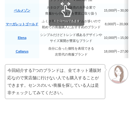
グ6選【2023】高級・女性向けも
カタログ・通信販売の大手企業で
ベルメゾン
15,000円～30,000
喪服から小物までを豊富に取り扱う
ふくさ等がセットのアイテムが多いので
スクロールできます
マーガレットゴールド
8,000円～20,000円
大人可愛い服【40代・50代】チュニッ
初めての喪服購入におすすめのブランド
ク＆ワンピースのブランド8選
シンプルだけどトレンド感あるデザインや
Elena
10,000円～15,000
サイズ展開が豊富なブランド
自分に合った個性を表現できる
Callarus
18,000円～27,000
【池袋】ポテンツァが安い！おすすめ
次世代の喪服ブランド
のクリニック
今回紹介する7つのブランドは、全てネット通販対
応なので実店舗に行けない人でも購入することが
ネンマクフェイクルージュ人気色ラン
できます。センスのいい喪服を探している人は是
キング！イエベ・ブルベ別
非チェックしてみてください。
【韓国服】メンズブランド6選｜スト
リートやおしゃれで安い