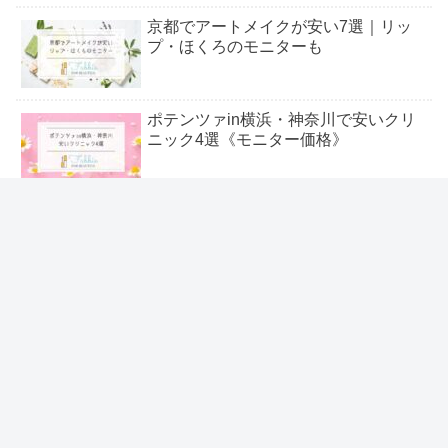
京都でアートメイクが安い7選｜リッ
プ・ほくろのモニターも
ポテンツァin横浜・神奈川で安いクリ
ニック4選《モニター価格》
40代&50代の山ガールファッションで
かっこいい！夏秋ブランド7選
＼いま流行りの人気トレンド特集 ／
ジェントルマックスプロ・レーズプロ
が埼玉・大宮で安い！おすすめ5選
友だち登録してね٩( ᐛ )و
シェアする
スニーカーレディース人気11選！30代
向けきれいめやハイカットも
X
はてブ