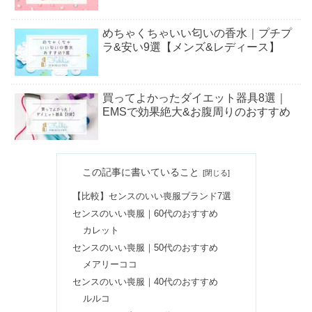
めちゃくちゃいい匂いの香水｜プチプ
ラ&安い9選【メンズ&レディース】
買ってよかったダイエット器具8選｜
EMSで効果絶大&お腹周りのおすすめ
買ってよかったハイブランドバッグ7
この記事に書いていること
選｜後悔したバッグ3選も
【比較】センスのいい喪服ブランド7選
センスのいい喪服｜60代のおすすめ
ピアススタジオin名古屋のおすすめ｜
カレット
値段が安い3選
センスのいい喪服｜50代のおすすめ
メアリーココ
センスのいい喪服｜40代のおすすめ
ラムーで買ってはいけない3選！大黒
ルルコ
天物産のやばい評判は本当？