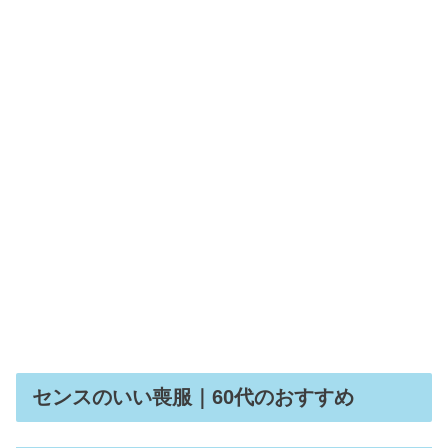
【2024】買ってよかった福袋レディー
ス編｜年代別のおすすめ10選
【最強】ワキガクリームの市販・海外
でおすすめランキング4選
レディースファッションの通販人気
【20代】ブランドランキング10選
センスのいい喪服｜60代のおすすめ