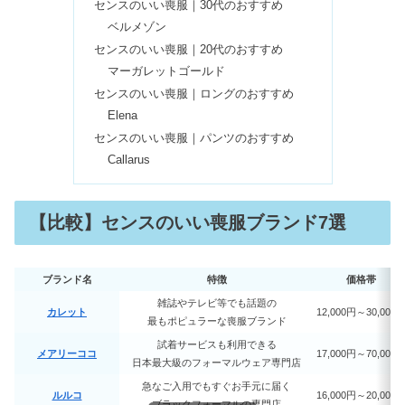
センスのいい喪服｜30代のおすすめ
ベルメゾン
センスのいい喪服｜20代のおすすめ
ドンキの香水が安い理由！500円~1000
マーガレットゴールド
円おすすめ8選【レディーズ&メンズ】
センスのいい喪服｜ロングのおすすめ
Elena
センスのいい喪服｜パンツのおすすめ
【20代前半・後半別】人気ファッショ
Callarus
ンブランドランキング10選
【比較】センスのいい喪服ブランド7選
【無料】相手の気持ちが知れるタロッ
ト占い6選｜男性の今や片思いも
ブランド名
特徴
価格帯
雑誌やテレビ等でも話題の
京都でアートメイクが安い7選｜リッ
カレット
12,000円～30,000
最もポピュラーな喪服ブランド
プ・ほくろのモニターも
試着サービスも利用できる
メアリーココ
17,000円～70,000
日本最大級のフォーマルウェア専門店
急なご入用でもすぐお手元に届く
ルルコ
16,000円～20,000
世界一書きやすいボールペンランキン
ブラックフォーマルの専門店