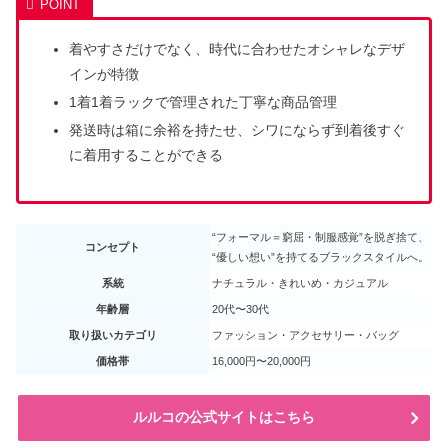
着やすさだけでなく、時代に合わせたオシャレなデザ
インが特徴
1着1着ラックで管理された丁寧な商品管理
発送時は箱に余裕を持たせ、シワにならず到着後すぐ
に着用することができる
“フォーマル＝窮屈・制服感覚”を脱ぎ捨て、
コンセプト
“優しい想い”を持てるブラックスタイルへ。
系統
ナチュラル・きれいめ・カジュアル
年齢層
20代〜30代
取り扱いカテゴリ
ファッション・アクセサリー・バッグ
価格帯
16,000円〜20,000円
ルルコの公式サイトはこちら