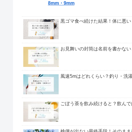
降水量6mm・7mmの質問【Q&A】
この記事を読んで、皆様の雨の日ライフが快適にな
▼降水
1mm
4mm
8mm・9mm