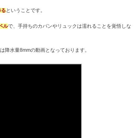
mmは警報が出る？
大丈夫？
ットは嘘？スーパーに売ってるか調査
い？【動画】
や便秘への効果＆体に悪い？
徴！二重になる前兆はいつから？
はちみつとの違いやカビの危険性
センター&コンビニで売ってる？