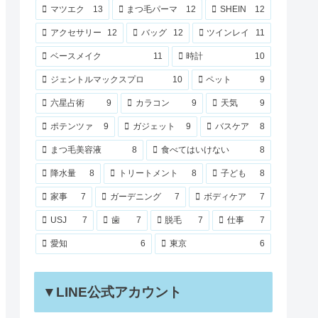
マツエク
13
まつ毛パーマ
12
SHEIN
12
アクセサリー
12
バッグ
12
ツインレイ
11
ベースメイク
11
時計
10
ジェントルマックスプロ
10
ペット
9
六星占術
9
カラコン
9
天気
9
ポテンツァ
9
ガジェット
9
バスケア
8
まつ毛美容液
8
食べてはいけない
8
降水量
8
トリートメント
8
子ども
8
家事
7
ガーデニング
7
ボディケア
7
USJ
7
歯
7
脱毛
7
仕事
7
愛知
6
東京
6
▼LINE公式アカウント