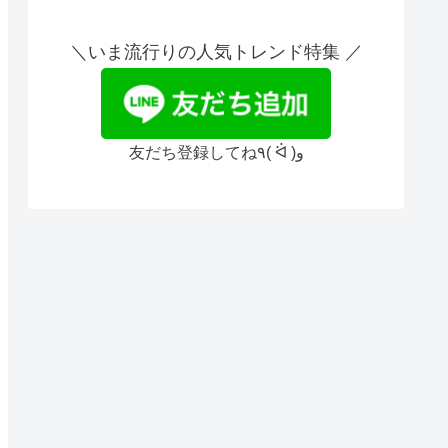
＼いま流行りの人気トレンド特集 ／
友だち登録してね٩( ᐛ )و