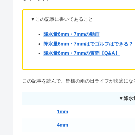
みなさん、外出前に天気予報を確認する機会は度々
ですが、雨の量を数字で表されても、いまいちピン
この記事では、本降りの雨と表現される、
「降水量
しています。
▼この記事に書いてあること
降水量6mm・7mmの動画
降水量6mm・7mmはでゴルフはできる？