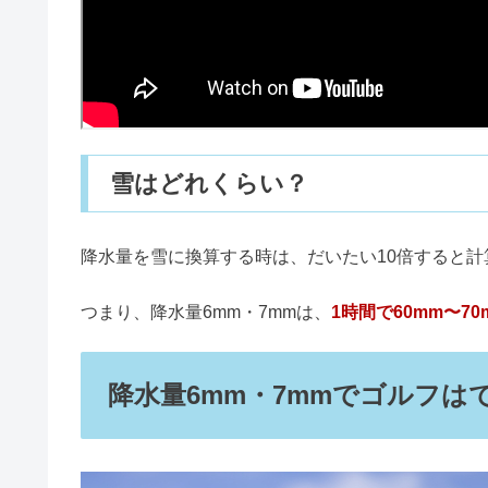
降水量10mmはどれくらい？キャ
降水量6mm・7mmは、
1時間に6mm〜7mmの雨が
黒にんにく食べ続けた結果｜血圧
この降水量は、
傘を差していても全身がが濡れるレ
いといけません。
ダイソーの在庫確認する方法｜電
▼降水量6mm・7mmの動画がなかったため、こち
お地蔵さんに手を合わせてはいけ