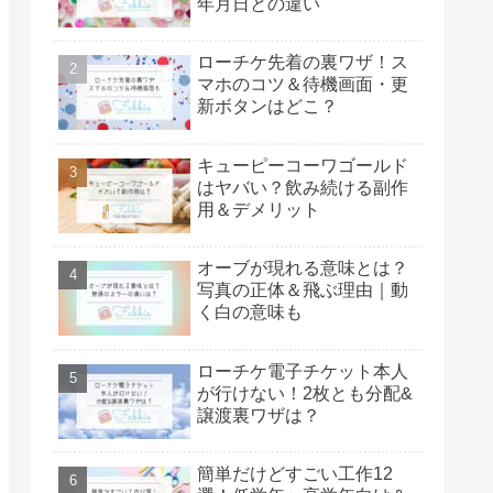
年月日との違い
ローチケ先着の裏ワザ！ス
マホのコツ＆待機画面・更
新ボタンはどこ？
キューピーコーワゴールド
はヤバい？飲み続ける副作
用＆デメリット
オーブが現れる意味とは？
写真の正体＆飛ぶ理由｜動
く白の意味も
ローチケ電子チケット本人
が行けない！2枚とも分配&
譲渡裏ワザは？
簡単だけどすごい工作12