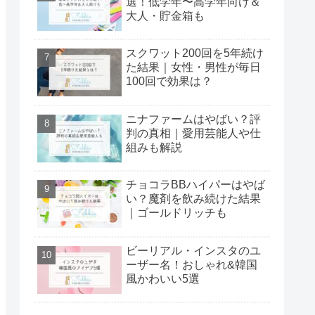
選！低学年〜高学年向け＆
大人・貯金箱も
スクワット200回を5年続け
た結果｜女性・男性が毎日
100回で効果は？
ニナファームはやばい？評
判の真相｜愛用芸能人や仕
組みも解説
チョコラBBハイパーはやば
い？魔剤を飲み続けた結果
｜ゴールドリッチも
ビーリアル・インスタのユ
ーザー名！おしゃれ&韓国
風かわいい5選