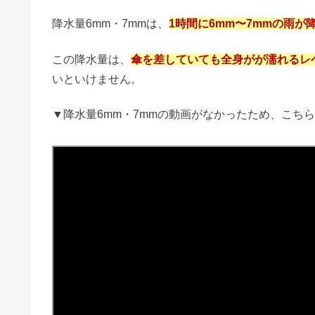
降水量6mm・7
自転車に乗っても
フラクトオリゴ糖の危険なデメリ
野球はできる？
降水量6mm・7mmはどれくら
毎日ヤクルトを飲んだ結果！睡眠
赤ちゃんが二重にならない目の特
メープルシロップは健康に悪い？
急ぎで印鑑を買える場所｜ホーム