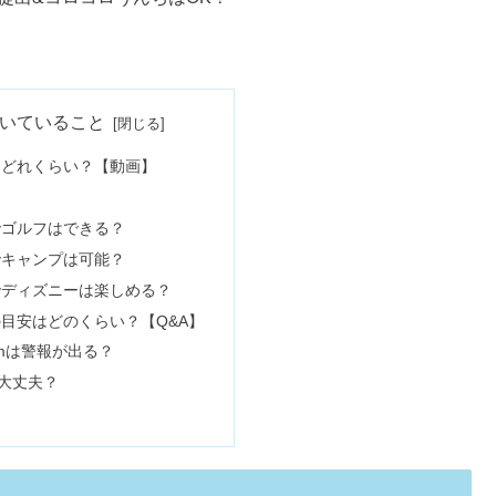
？効果・栄養&白ゴマの違い
とダメ？封筒の書き方やお金の入れ方
濯物・自転車などシーン別【動画あり】