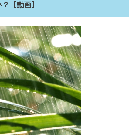
はいけない人＆効果が出るまで
提出&コロコロうんちはOK？
雪・ゴルフの目安【動画】
いていること
はどれくらい？【動画】
縁起&スピリチュアルの意味も
でゴルフはできる？
でキャンプは可能？
でディズニーは楽しめる？
に悪い？効果はどれくらい
の目安はどのくらい？【Q&A】