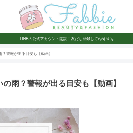
LINEの公式アカウント開設！友だち登録してね٩( ᐛ )و
の雨？警報が出る目安も【動画】
らいの雨？警報が出る目安も【動画】