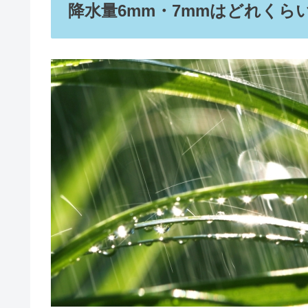
ごぼう茶を飲み続けると？飲んで
検便が出ない最終手段！そのまま
降水量4mmはどれくらい？雨・
この記事に書
降水量6mm・7mm
雪はどれくらい？
ムカデを殺してはいけない理由｜
降水量6mm・7mm
降水量6mm・7mm
降水量6mm・7mm
鉄玉子は危険？副作用＆サビが体
降水量6mm・7mm