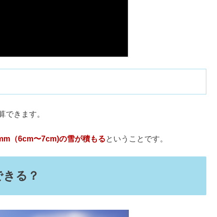
ンプ・ディズニーOK？【動画まとめ】
降る
ということです。
への効果&男性・女性の口コミ
ベル
で、手持ちのカバンやリュックは濡れることを覚悟しな
話やネットで？取り寄せ方法も
らは降水量8mmの動画となっております。
ない？意味や拝み方・よだれかけ解説