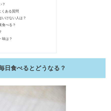
い？
よくある質問
はいけない人は？
ない？意味や拝み方・よだれかけ解説
夜食べる？
？
・味は？
に悪い？効果はどれくらい
毎日食べるとどうなる？
話やネットで？取り寄せ方法も
のカビ・泡・濁り＆発酵の目安も