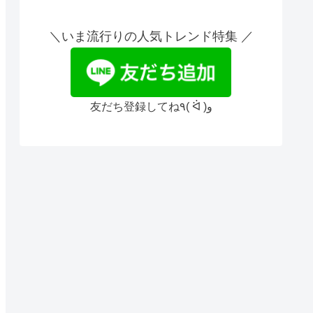
＼いま流行りの人気トレンド特集 ／
友だち登録してね٩( ᐛ )و