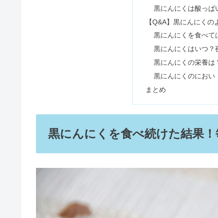
黒にんにくは酸っぱ
【Q&A】黒にんにくの
黒にんにくを食べて
お地蔵さんに手を合わせてはいけ
黒にんにくはいつ？
黒にんにくの栄養は
黒にんにくのにおい
鉄玉子は危険？副作用＆サビが体
まとめ
黒にんにくを食べ続けた結果！
ダイソーの在庫確認する方法｜電
梅ジュースで食中毒？梅シロップ