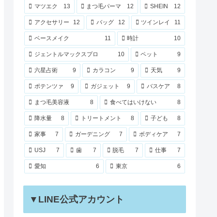
マツエク
13
まつ毛パーマ
12
SHEIN
12
アクセサリー
12
バッグ
12
ツインレイ
11
ベースメイク
11
時計
10
ジェントルマックスプロ
10
ペット
9
六星占術
9
カラコン
9
天気
9
ポテンツァ
9
ガジェット
9
バスケア
8
まつ毛美容液
8
食べてはいけない
8
降水量
8
トリートメント
8
子ども
8
家事
7
ガーデニング
7
ボディケア
7
USJ
7
歯
7
脱毛
7
仕事
7
愛知
6
東京
6
▼LINE公式アカウント