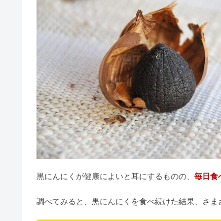
降水量1mmとは実際どれくらい
チャミスル体に悪い？まずい＆悪
キンミヤ焼酎・甲類焼酎は体に悪
ねこぶだしは体に悪い＆まずい？
黒にんにくが健康によいと耳にするものの、
毎日食
降水量3mmはどれくらい？ゴル
調べてみると、黒にんにくを食べ続けた結果、さま