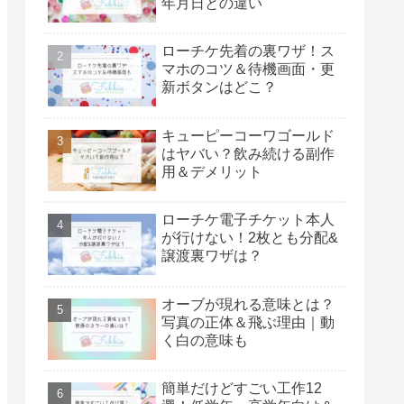
年月日との違い
ローチケ先着の裏ワザ！ス
マホのコツ＆待機画面・更
新ボタンはどこ？
キューピーコーワゴールド
はヤバい？飲み続ける副作
用＆デメリット
ローチケ電子チケット本人
が行けない！2枚とも分配&
譲渡裏ワザは？
オーブが現れる意味とは？
写真の正体＆飛ぶ理由｜動
く白の意味も
簡単だけどすごい工作12