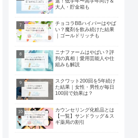
選！低学年〜高学年向け＆
大人・貯金箱も
チョコラBBハイパーはやば
い？魔剤を飲み続けた結果
｜ゴールドリッチも
ニナファームはやばい？評
判の真相｜愛用芸能人や仕
組みも解説
スクワット200回を5年続け
た結果｜女性・男性が毎日
100回で効果は？
カウンセリング化粧品とは
【一覧】サンドラッグ＆ス
ギ薬局の割引