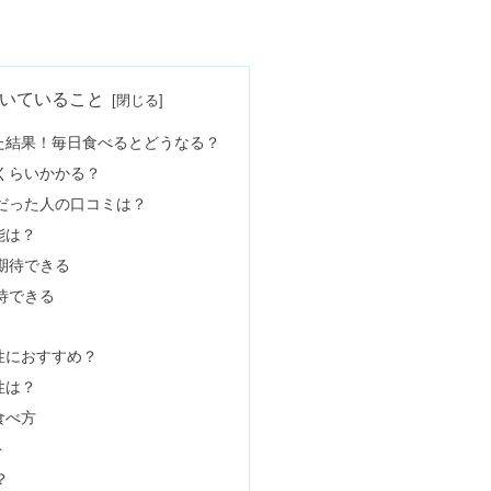
提出&コロコロうんちはOK？
いていること
た結果！毎日食べるとどうなる？
くらいかかる？
るある・大人の特徴や芸能人
だった人の口コミは？
能は？
期待できる
0粒のダイエット効果＆危険とは？
待できる
性におすすめ？
濯物・自転車などシーン別【動画あり】
性は？
食べ方
ト
？
止の噂＆ストローは危険性が高い？