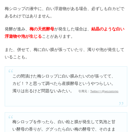
梅シロップの液中に、白い浮遊物がある場合、必ずしも白カビで
あるわけではありません。
発酵が進み、
梅の天然酵母
が発生した場合は、
結晶のような白い
浮遊物や泡が生じる
ことがあります。
また、併せて、梅に白い膜が張っていたり、濁りや泡が発生して
いることも。
この間漬けた梅シロップに白い膜みたいのが張ってて、
カビ！？と思って調べたら産膜酵母というやつらしい。
濁りは出るけど問題ないみたい。
引用元：
Twitterー@wozatomo
梅シロップを作ったら、白い粒と膜が発生して気泡と甘
い酵母の香りが。ググったら白い梅の酵母で、そのまま