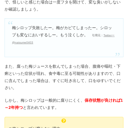
で、怪しいと感じた場合は一度フタを開けて、変な臭いがしない
か確認しましょう。
梅シロップ失敗したー。梅がカビてしまったー。シロッ
プも変なにおいするしー。もう泣くしか。
引用元：
Twitterー
@natsume0403
また、腐った梅ジュースを飲んでしまった場合、腹痛や嘔吐・下
痢といった症状が現れ、食中毒に至る可能性がありますので、口
に含んでしまった場合は、すぐに吐き出して、口をゆすいでくだ
さい。
しかし、梅シロップは一般的に腐りにくく、
保存状態が良ければ1
～2年持つ
と言われています。