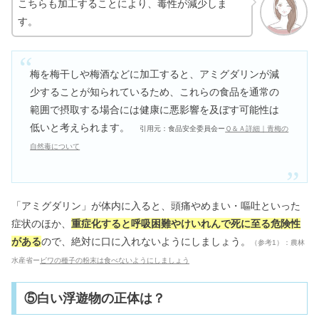
こちらも加工することにより、毒性が減少しま
す。
梅を梅干しや梅酒などに加工すると、アミグダリンが減
少することが知られているため、これらの食品を通常の
範囲で摂取する場合には健康に悪影響を及ぼす可能性は
低いと考えられます。
引用元：食品安全委員会ー
Ｑ＆Ａ詳細｜青梅の
自然毒について
「アミグダリン」が体内に入ると、頭痛やめまい・嘔吐といった
症状のほか、
重症化すると呼吸困難やけいれんで死に至る危険性
がある
ので、絶対に口に入れないようにしましょう。
（参考1）：農林
水産省ー
ビワの種子の粉末は食べないようにしましょう
⑤白い浮遊物の正体は？