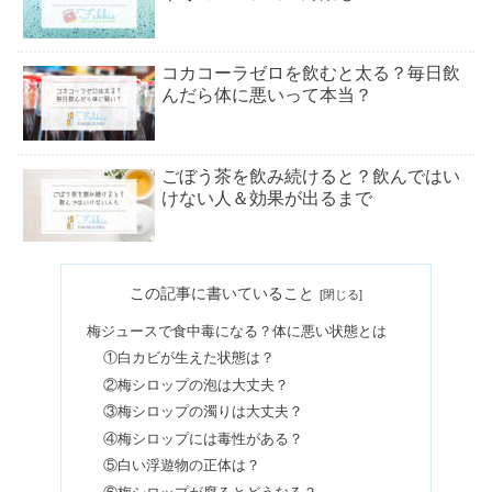
コカコーラゼロを飲むと太る？毎日飲
んだら体に悪いって本当？
ごぼう茶を飲み続けると？飲んではい
けない人＆効果が出るまで
ミロは体に悪い&大人は太る？何歳か
この記事に書いていること
ら飲める？カロリー栄養成分まとめ
梅ジュースで食中毒になる？体に悪い状態とは
①白カビが生えた状態は？
風速5mはどれくらい？釣り・洗濯物・
②梅シロップの泡は大丈夫？
自転車などシーン別【動画あり】
③梅シロップの濁りは大丈夫？
④梅シロップには毒性がある？
⑤白い浮遊物の正体は？
降水量2mmはどれくらい？ゴルフ・デ