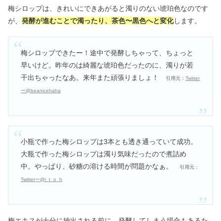
梅シロップは、きれいにできあがると濁りのない琥珀色なのです
が、
発酵が進むことで濁ったり、茶色〜黒色へと変化
します。
梅シロップできたー！途中で発酵しちゃって、ちょっと
早いけど。昨年のは綺麗な琥珀色だったのに、濁りが若
干出ちゃったなあ。来年また頑張りましょ！
引用元：
Twitter
ー@beanicehaha
小瓶で作った梅シロップは3本とも透き通っていて成功。
大瓶で作った梅シロップは濁り気味だったので煮詰め
中。やっぱり、砂糖の溶ける時間が問題かなぁ。
引用元：
Twitterー@i_t_o_h
梅エキスが十分に抽出される前に、発酵してしまう場合もあるた