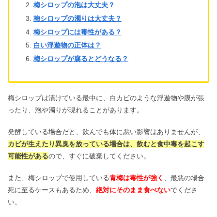
梅シロップの泡は大丈夫？
黒にんにくを食べてはいけない人｜栄
梅シロップの濁りは大丈夫？
養や食べ過ぎデメリット
梅シロップには毒性がある？
白い浮遊物の正体は？
梅シロップが腐るとどうなる？
降水量4mmはどれくらい？雨・雪・ゴ
ルフの目安【動画】
梅シロップは漬けている最中に、白カビのような浮遊物や膜が張
部屋の湿度は何パーセントがいい？や
ったり、泡や濁りが現れることがあります。
ばい時に下げる＆上げる方法
発酵している場合だと、飲んでも体に悪い影響はありませんが、
カビが生えたり異臭を放っている場合は、飲むと食中毒を起こす
可能性がある
ので、すぐに破棄してください。
また、梅シロップで使用している
青梅は毒性が強く
、最悪の場合
死に至るケースもあるため、
絶対にそのまま食べない
でくださ
い。