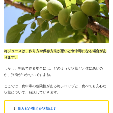
メープルシロップは健康に悪い？はち
みつとの違いやカビの危険性
睡眠音楽は危険？自律神経・α波・耳
鳴りへの効果＆528ヘルツとは
ZONeエナジードリンクがやばい・体
梅ジュースは、作り方や保存方法が悪いと食中毒になる場合があ
に悪い？効果や味の口コミも
ります。
しかし、初めて作る場合には、どのような状態だと体に悪いの
キンミヤ焼酎・甲類焼酎は体に悪い&
か、判断がつかないですよね。
まずい？飲み方・割り方も
ここでは、食中毒の危険性がある梅シロップと、食べても安心な
状態について、解説していきます。
赤ちゃんが二重にならない目の特徴！
二重になる前兆はいつから？
白カビが生えた状態は？