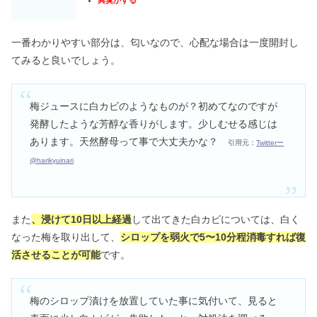
異臭がする
一番わかりやすい部分は、匂いなので、心配な場合は一度開封し
てみると良いでしょう。
梅ジュースに白カビのようなものが？️初めてなのですが
発酵したような芳醇な香りがします。少しむせる感じは
あります。天然酵母って事で大丈夫かな？
引用元：
Twitterー
@harikyuinari
また
、浸けて10日以上経過
して出てきた白カビについては、白く
なった梅を取り出して、
シロップを弱火で5〜10分程消毒すれば復
活させることが可能
です。
梅のシロップ漬けを放置していた事に気付いて、見ると