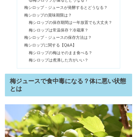
⑥梅シロップが腐るとどうなる？
ィズニーや雪の場合【動画】
梅シロップ・ジュースが発酵するとどうなる？
梅シロップの賞味期限は？
梅シロップの保存期間は一年放置でも大丈夫？
アーモンドを毎日食べた結果！10粒の
梅シロップは常温保存？冷蔵庫？
ダイエット効果＆危険とは？
梅シロップ・ジュースの保存方法は？
梅シロップに関する【Q&A】
梅シロップの梅はそのまま食べる？
検便が出ない最終手段！そのまま提出
梅シロップは煮沸した方がいい？
&コロコロうんちはOK？
梅ジュースで食中毒になる？体に悪い状態
チルアウトドリンクは危ない？違法で
とは
やばい・体に悪いは本当か調査
たべっ子どうぶつキャラクターの一
覧！英語の名前＆コアラの謎も