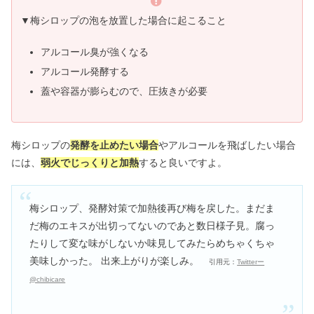
▼梅シロップの泡を放置した場合に起こること
アルコール臭が強くなる
アルコール発酵する
蓋や容器が膨らむので、圧抜きが必要
梅シロップの
発酵を止めたい場合
やアルコールを飛ばしたい場合
には、
弱火でじっくりと加熱
すると良いですよ。
梅シロップ、発酵対策で加熱後再び梅を戻した。まだま
だ梅のエキスが出切ってないのであと数日様子見。腐っ
たりして変な味がしないか味見してみたらめちゃくちゃ
美味しかった。 出来上がりが楽しみ。
引用元：
Twitterー
@chibicare