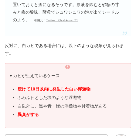
置いておくと酒になるそうです。原液を飲むと砂糖の甘
みと梅の酸味、酵母でシュワシュワの泡が出てシードル
のよう。
引用元：
Twitterー@yakkosan21
反対に、白カビである場合には、以下のような現象が見られま
す。
▼カビが生えているケース
浸けて10日以内に発生した白い浮遊物
ふわふわとした埃のような浮遊物
白以外に、黒や青・緑の浮遊物や付着物がある
異臭がする