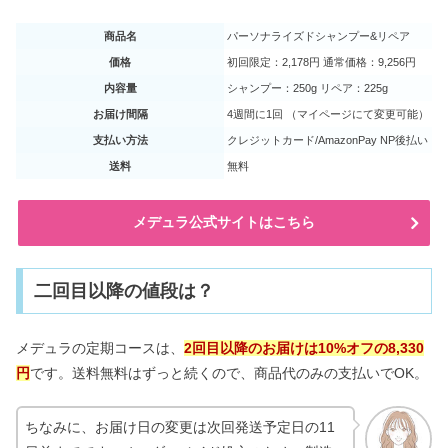
商品名
パーソナライズドシャンプー&リペア
価格
初回限定：2,178円 通常価格：9,256円
内容量
シャンプー：250g リペア：225g
お届け間隔
4週間に1回 （マイページにて変更可能）
支払い方法
クレジットカード/AmazonPay NP後払い
送料
無料
メデュラ公式サイトはこちら
二回目以降の値段は？
メデュラの定期コースは、
2回目以降のお届けは10%オフの8,330
円
です。送料無料はずっと続くので、商品代のみの支払いでOK。
ちなみに、お届け日の変更は次回発送予定日の11