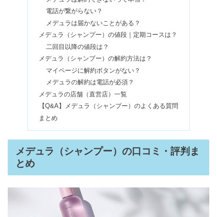
電話が繋がらない？
ボタニストはやばいの口コミ&はげる
メデュラは届かないことがある？
って本当？種類別のおすすめ
メデュラ（シャンプー）の値段｜定期コースは？
二回目以降の値段は？
メデュラ（シャンプー）の解約方法は？
品川美容外科の目の下のふくらみ取
マイページに解約ボタンがない？
り！失敗の口コミは本当？
メデュラの解約は電話が必須？
メデュラの店舗（直営店）一覧
【Q&A】メデュラ（シャンプー）のよくある質問
ヘアドネーションは迷惑・意味ない？
31㎝以下はどれくらい？
まとめ
メデュラ（シャンプー）の口コミ・評判ま
スキニーが似合わない女は骨格ウェー
とめ
ブ＆短足？ピチピチはダサい？
美容室がダサい客にだす来るなサイン
｜美容師が可愛いと思う客は？