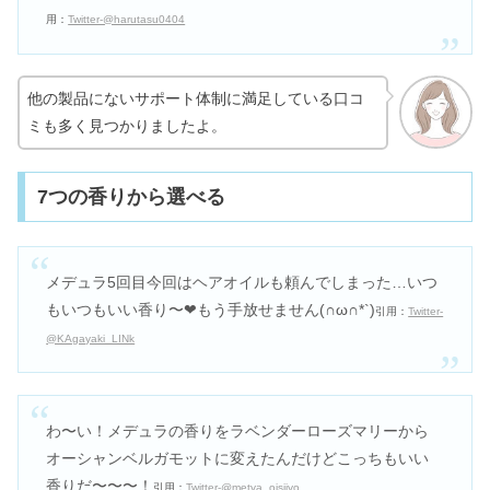
用：
Twitter-@harutasu0404
他の製品にないサポート体制に満足している口コ
ミも多く見つかりましたよ。
7つの香りから選べる
メデュラ5回目
今回はヘアオイルも頼んでしまった…
いつ
もいつもいい香り〜❤︎
もう手放せません(∩ω∩*`)
引用：
Twitter-
@KAgayaki_LINk
わ〜い！メデュラの香りをラベンダーローズマリーから
オーシャンベルガモットに変えたんだけどこっちもいい
香りだ〜〜〜！
引用：
Twitter-@metya_oisiiyo