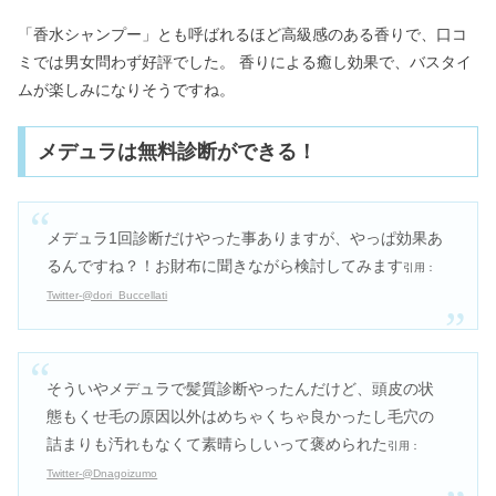
「香水シャンプー」とも呼ばれるほど高級感のある香りで、口コ
ミでは男女問わず好評でした。 香りによる癒し効果で、バスタイ
ムが楽しみになりそうですね。
メデュラは無料診断ができる！
メデュラ1回診断だけやった事ありますが、やっぱ効果あ
るんですね？！
お財布に聞きながら検討してみます
引用：
Twitter-@dori_Buccellati
そういやメデュラで髪質診断やったんだけど、頭皮の状
態もくせ毛の原因以外はめちゃくちゃ良かったし毛穴の
詰まりも汚れもなくて素晴らしいって褒められた
引用：
Twitter-@Dnagoizumo