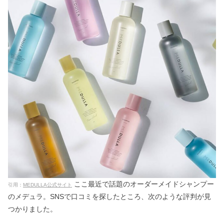
吸水ショーツは気持ち悪い？生理時の
デメリット＆不衛生なの？
洋服の青山はやばい？不祥事や閉店の
真相とは【評判まとめ】
ホワイトエッセンスのやばい口コミ＆
効果ない評判は本当？高いの？
ドロアスやばい？シャンプーはどれが
いい＆美容師の口コミも
ここ最近で話題のオーダーメイドシャンプー
引用：
MEDULLA公式サイト
のメデュラ。SNSで口コミを探したところ、次のような評判が見
つかりました。
エマルジョンリムーバーの口コミ｜効
果なし・肌に悪いって本当？