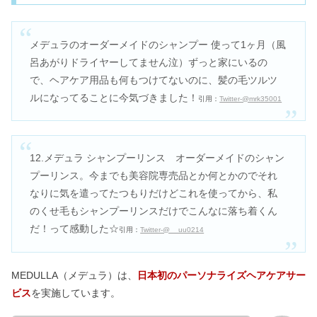
メデュラのオーダーメイドのシャンプー
使って1ヶ月（風
呂あがりドライヤーしてません泣）ずっと家にいるの
で、ヘアケア用品も何もつけてないのに、髪の毛ツルツ
ルになってることに今気づきました！
引用：
Twitter-@mrk35001
12.メデュラ シャンプーリンス
オーダーメイドのシャン
プーリンス。
今までも美容院専売品とか何とかので
それ
なりに気を遣ってたつもりだけど
これを使ってから、私
のくせ毛もシャンプーリンスだけでこんなに落ち着くん
だ！って感動した☆
引用：
Twitter-@__uu0214
MEDULLA（メデュラ）は、
日本初のパーソナライズヘアケアサー
ビス
を実施しています。