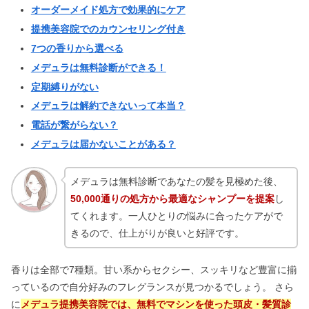
オーダーメイド処方で効果的にケア
提携美容院でのカウンセリング付き
7つの香りから選べる
デオエースEXの口コミ！効果なし・効
かないの評判は？顔の使い方やお試し
メデュラは無料診断ができる！
も
定期縛りがない
メデュラは解約できないって本当？
マジョマジョまつ毛美容液は危険？口
電話が繋がらない？
コミ＆伸びる塗り方まとめ
メデュラは届かないことがある？
メデュラは無料診断であなたの髪を見極めた後、
50,000通りの処方から最適なシャンプーを提案
し
てくれます。一人ひとりの悩みに合ったケアがで
きるので、仕上がりが良いと好評です。
香りは全部で7種類。甘い系からセクシー、スッキリなど豊富に揃
っているので自分好みのフレグランスが見つかるでしょう。 さら
に
メデュラ提携美容院では、無料でマシンを使った頭皮・髪質診