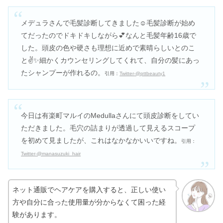
メデュラさんで毛髪診断してきました☺️毛髪診断が始め
てだったのでドキドキしながら💕なんと毛髪年齢16歳で
した。頭皮の色や硬さも理想に近めで素晴らしいとのこ
と✌️✨細かくカウンセリングしてくれて、自分の髪にあっ
たシャンプーが作れるの。
引用：
Twitter-@pttbeauty1
今日は有楽町マルイのMedullaさんにて頭皮診断をしてい
ただきました。毛穴の詰まりが透過して見えるスコープ
を初めて見ましたが、これはなかなかいいですね。
引用：
Twitter-@manasuzuki_hair
ネット通販でヘアケアを購入すると、正しい使い
方や自分に合った使用量が分からなくて困った経
験があります。