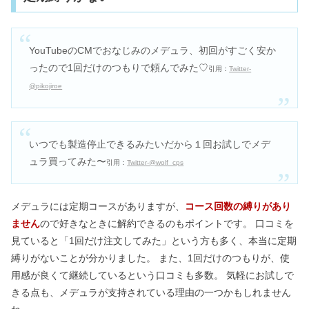
YouTubeのCMでおなじみのメデュラ、初回がすごく安か
ったので1回だけのつもりで頼んでみた♡
引用：
Twitter-
@pikojiroe
いつでも製造停止できるみたいだから１回お試しでメデ
ュラ買ってみた〜
引用：
Twitter-@wolf_cps
メデュラには定期コースがありますが、
コース回数の縛りがあり
ません
ので好きなときに解約できるのもポイントです。 口コミを
見ていると「1回だけ注文してみた」という方も多く、本当に定期
縛りがないことが分かりました。 また、1回だけのつもりが、使
用感が良くて継続しているという口コミも多数。 気軽にお試しで
きる点も、メデュラが支持されている理由の一つかもしれません