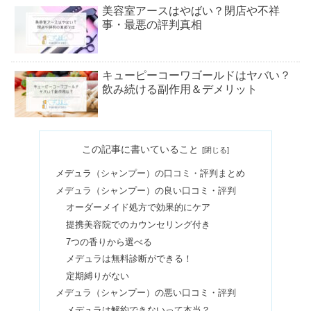
美容室アースはやばい？閉店や不祥
事・最悪の評判真相
キューピーコーワゴールドはヤバい？
飲み続ける副作用＆デメリット
リファシャワーヘッドのデメリット
この記事に書いていること
は？｜効果なしの口コミ＆比較
メデュラ（シャンプー）の口コミ・評判まとめ
メデュラ（シャンプー）の良い口コミ・評判
タラソテラピーの効果&自宅でのやり
オーダーメイド処方で効果的にケア
方とは？アトピーにいいの？
提携美容院でのカウンセリング付き
7つの香りから選べる
メデュラは無料診断ができる！
【注意】ラッシュアディクトの副作用
定期縛りがない
｜やめたら伸びなくなったって本当？
メデュラ（シャンプー）の悪い口コミ・評判
メデュラは解約できないって本当？