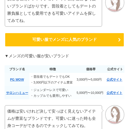
いブランドばかりです。普段着としてもデートの
勝負服としても愛用できる可愛いアイテムを探し
30代レディース財布｜ママが使いやす
てみてね。
いセンスのいいハイブランド＆お手頃
7選
可愛い服でメンズに人気のブランド
アビレックスはダサい？愛用芸能人や
Tシャツがピチピチの評判は？
▼メンズの可愛い服が安いブランド
ブランド名
特徴
価格帯
公式サイト
ドンキの香水が安い理由！500円~1000
円おすすめ8選【レディーズ&メンズ】
・普段着でもデートでもOK
PG WOW
3,000円〜5,000円
公式サイト
・3,000円以下のアイテム豊富
・ジェンダーレスで可愛い
サロンハミュー
5,000円〜10,000円
公式サイト
・カップルでも愛用しやすい
大学生メンズの服はどこで買う？ブラ
ンドのおすすめ6選
価格は安いけれど決して安っぽく見えないアイテ
ムが豊富なブランドです。可愛いに迷った時も全
【ジャニヲタ】うちわが入るトートバ
身コーデができるのでチェックしてみてね。