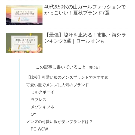
40代&50代の山ガールファッションで
かっこいい！夏秋ブランド7選
【最強】脇汗を止める！市販・海外ラ
ンキング5選｜ロールオンも
【100%完全遮光】日傘人気ランキン
この記事に書いていること
グ8選！折りたたみや可愛い軽量は？
【比較】可愛い服のメンズブランドでおすすめ
可愛い服でメンズに人気のブランド
【量産型】大人っぽい服ブランド10選
ミルクボーイ
｜安い＆スマホケースも
ラブレス
メゾンキツネ
OY
50代ファッションブランド10選｜大人
メンズの可愛い服が安いブランドは？
可愛い・上品ワンピースが安い
PG WOW