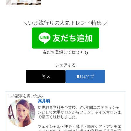
金木犀の香水の人気8選｜本物に近い
香りやメンズ・ドンキのおすすめも
＼いま流行りの人気トレンド特集 ／
【韓国語】ヨントンのネタ45選！ボー
ダーや録画バレた人の話も
友だち登録してね٩( ᐛ )و
シェアする
コンビニ傘の値段は？サイズ別おすす
め11選｜売ってない・忘れた時は？
X
はてブ
この記事を書いた人♪
エアフォース1の白が売ってない理由
高井萌
｜偽物見分け方&安く買う方法
幼児教育学科を卒業後、約6年間エステティシャ
ンとして大手サロンからフランチャイズサロンま
で幅広く経験しました。
信頼できる韓国通販5選｜大人っぽ
フェイシャル・痩身・脱毛・頭皮ケア・アンチエ
い！40代・50代OKなブランド