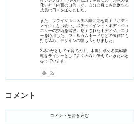
イジングなど、技術と知識でお客様の「外見の変
化」と「内面の自信」が、自分自身にも比例する
成長の日々を送りました。
また、ブライダルエステの際に痣を隠す『ボディ
植えてよかったグランドカバー5種｜
メイク』と出会い、ボディペイント・ボディジュ
手入れ不要は後悔する？
エリーの技術を習得。魅了されたボディジュエリ
ーを応用した、ウェルカムボードなどの製作にも
打ち込み、デザインの幅も広がりました。
50代ファッションブランド10選｜大人
3児の母として子育ての中、本当に求める美容情
報をライターとして多くの方に伝えていきたいと
可愛い・上品ワンピースが安い
思っています。
ラムーで買ってはいけない3選！大黒
天物産のやばい評判は本当？
コメント
ジェントルマックスプロin東京で安い
｜都度払いの医療脱毛6選
コメントを書き込む
【3000円】自分では買わないけどもら