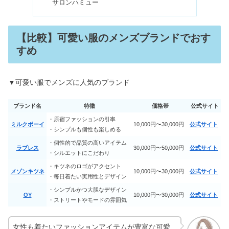
サロンハミュー
出産祝いでリクエストしたものは？欲
しいものランキング【8選】
【比較】可愛い服のメンズブランドでおす
すめ
膣ハイフが大阪で安い！ヴィーナスハ
イフおすすめ3選
▼可愛い服でメンズに人気のブランド
ブランド名
特徴
価格帯
公式サイト
【メンズ】地雷系ファッションブラン
・原宿ファッションの引率
ミルクボーイ
10,000円〜30,000円
公式サイト
ド7選｜パーカーや靴がおすすめ
・シンプルも個性も楽しめる
・個性的で品質の高いアイテム
ラブレス
30,000円〜50,000円
公式サイト
・シルエットにこだわり
プルームテックプラスの評判｜寿命
・キツネのロゴがアクセント
メゾンキツネ
10,000円〜30,000円
公式サイト
は？カプセルなしで吸うのはOK？
・毎日着たい実用性とデザイン
・シンプルかつ大胆なデザイン
OY
10,000円〜30,000円
公式サイト
・ストリートやモードの雰囲気
【中学生・高校生別】10代に人気ファ
ッションブランド11選
女性も着たいファッションアイテムが豊富な可愛