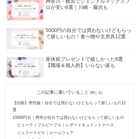
神奈川・横浜でジェントルマックスプ
ロが安い6選｜川崎・藤沢も
5000円の自分では買わないけどもらっ
て嬉しいもの！食べ物や文房具12選
産休前プレゼントで嬉しかった8選
【職場＆個人的】いらない派も
地雷系ファッションブランド7選｜し
この記事に書いていること
まむらや黒系で安い通販も
【比較】男性版！自分では買わないけどもらって嬉しいもの12
選
【最強】ワキガクリームの市販・海外
10000円台｜男性が自分では買わないけどもらって嬉しいもの
でおすすめランキング4選
ビューティフルピープル｜レザードキュメントケース
ジェラートピケ｜ルームウェア