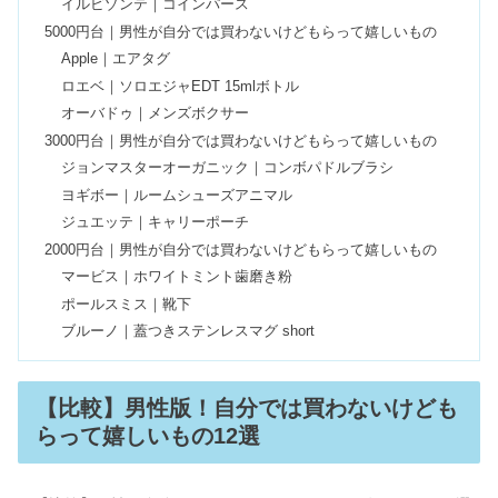
イルビゾンテ｜コインパース
低身長のブランド《プチプラ編》メン
5000円台｜男性が自分では買わないけどもらって嬉しいもの
ズ・レディースおすすめ10選
Apple｜エアタグ
ロエベ｜ソロエジャEDT 15mlボトル
オーバドゥ｜メンズボクサー
ハンドクリームのプレゼントは嬉しく
3000円台｜男性が自分では買わないけどもらって嬉しいもの
ない理由｜あげる意味は？
ジョンマスターオーガニック｜コンボパドルブラシ
ヨギボー｜ルームシューズアニマル
ジュエッテ｜キャリーポーチ
ルージュヴォリュプテシャイン色比較
2000円台｜男性が自分では買わないけどもらって嬉しいもの
&人気色！パーソナルカラー別12選
マービス｜ホワイトミント歯磨き粉
ポールスミス｜靴下
ブルーノ｜蓋つきステンレスマグ short
40代ファッションブランド10選！きれ
いめカジュアル【プチプラ】
【比較】男性版！自分では買わないけども
らって嬉しいもの12選
バラクラバとは？おしゃれ&韓国風6選
｜スノーボードに最適なのは？