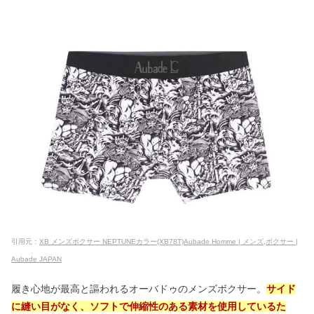
引用元：
XB メンズボクサー NEPTUNEカラー(XB78T)Aubade Homme | メンズ,ボクサー |
Aubade JAPAN
履き心地が最高と謳われるオーバドゥのメンズボクサー。
サイド
に縫い目がなく、ソフトで伸縮性のある素材を使用しているた