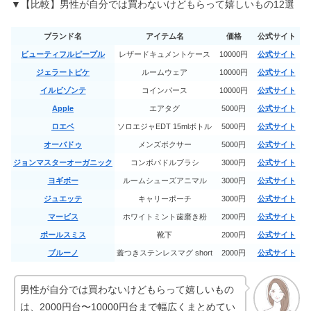
▼【比較】男性が自分では買わないけどもらって嬉しいもの12選
可愛い財布ブランド8選｜韓国・二つ
ブランド名
アイテム名
価格
公式サイト
折りが安い《高校生》
ビューティフルピープル
レザードキュメントケース
10000円
公式サイト
ジェラートピケ
ルームウェア
10000円
公式サイト
イルビゾンテ
コインパース
10000円
公式サイト
本当に効く縁結び神社6選｜東京の最
強＆全国の効果絶大な所は？
Apple
エアタグ
5000円
公式サイト
ロエベ
ソロエジャEDT 15mlボトル
5000円
公式サイト
オーバドゥ
メンズボクサー
5000円
公式サイト
渋谷でアートメイクが安い9選！ほく
ジョンマスターオーガニック
コンボパドルブラシ
3000円
公式サイト
ろやヘアラインがあるのは？
ヨギボー
ルームシューズアニマル
3000円
公式サイト
ジュエッテ
キャリーポーチ
3000円
公式サイト
マービス
ホワイトミント歯磨き粉
2000円
公式サイト
ポテンツァが東京で安い！おすすめ5
ポールスミス
靴下
2000円
公式サイト
選《モニターキャンペーン》
ブルーノ
蓋つきステンレスマグ short
2000円
公式サイト
【イエベ・ブルベ別】ロムアンドのテ
男性が自分では買わないけどもらって嬉しいもの
ィント人気色12選！
は、2000円台〜10000円台まで幅広くまとめてい