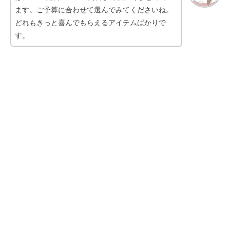
ます。ご予算に合わせて選んでみてくださいね。
どれもきっと喜んでもらえるアイテムばかりで
ネンマクフェイクルージュ人気色ラン
す。
キング！イエベ・ブルベ別
20代ネックレスブランド10選【1万
円】普段使い＆自分用ご褒美ジュエリ
ー
【2023】可愛い&盛れるプリクラポー
ズ12選！韓国やカップルの流行りは？