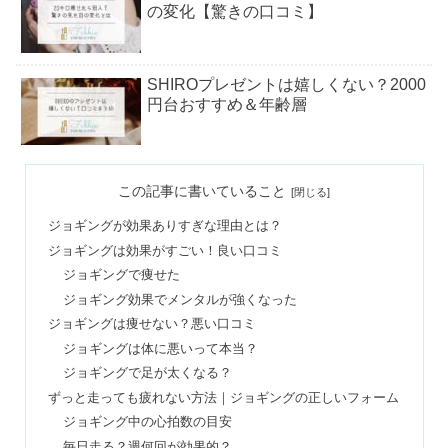
の変化【驚きの口コミ】
SHIROプレゼントは嬉しくない？2000
円台おすすめ＆年齢層
酵素風呂が危険？入ってはいけない人
この記事に書いていること
や好転反応はだるい？
ジョギングが効果ありすぎな理由とは？
ジョギングは効果がすごい！良い口コミ
ベースブレッドで太るは嘘？これだけ
ジョギングで痩せた
で生活するダイエットは痩せた？
ジョギング効果でメンタルが強くなった
ジョギングは痩せない？悪い口コミ
ジョギングは体に悪いって本当？
豆乳を3年半飲み続けた結果！毎日飲
ジョギングで足が太くなる？
むとどうなる？危険なの？
ずっと走っても疲れない方法｜ジョギングの正しいフォーム
ジョギング中の心拍数の目安
毎日走る？週何回が効果的？