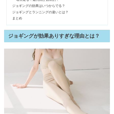
アルビオンを使い続けると？乳液だけ
ジョギングの効果はいつからでる？
使ってる人&やめた理由の口コミ
ジョギングとランニングの違いとは？
まとめ
ヒューゴボスの年齢層は？大谷翔平や
芸能人も愛用！50代でも持てる？
ジョギングが効果ありすぎな理由とは？
ホワイトハウスコックスはダサい？愛
用芸能人や年齢層の評判
ホカオネオネはダサい？芸能人に人気
の理由！疲れるって本当？
16時間ダイエット1ヶ月の効果いつか
ら？痩せない&太った口コミ