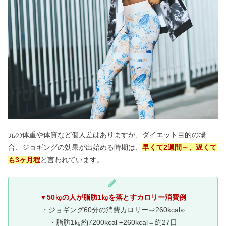
元の体重や体質など個人差はありますが、ダイエット目的の場
合、ジョギングの効果が出始める時期は、
早くて2週間～、遅くて
も3ヶ月程
と言われています。
▼50㎏の人が脂肪1㎏を落とすカロリー消費例
・ジョギング60分の消費カロリー⇒260kcal
※
・脂肪1㎏約7200kcal ÷260kcal＝約27日