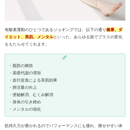
足つぼを毎日する効果は？痛いところ
ランキング5選！やりすぎるとNG？
有酸素運動のひとつであるジョギングでは、以下の通り
健康、ダ
イルビゾンテの評判！ダサいって本
イエット、美肌、メンタル
といった、あらゆる面でプラスの変化
当？年齢層や愛用芸能人まとめ
をもたらせてくれます。
水素水は頭おかしい？効果なし&意味
・脂肪の燃焼
ないは嘘？エビデンスまとめ
・基礎代謝の増加
・血行促進による美肌効果
・肺活量の向上
ミロは体に悪い&大人は太る？何歳か
・便秘解消、むくみ解消
ら飲める？カロリー栄養成分まとめ
・身体の引き締め
・メンタルの強化
アムード（旧パステル）の韓国通販の
口コミ｜安全？届かないは嘘？
筋持久力が磨かれるのでパフォーマンスにも優れ、痩せやすい体