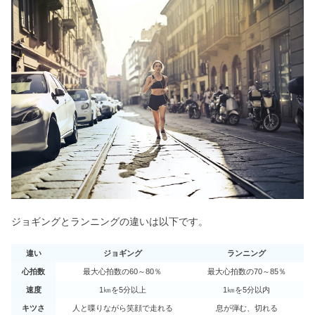
ジョギングとランニングの違いは以下です。
違い
ジョギング
ランニング
心拍数
最大心拍数の60～80％
最大心拍数の70～85％
速度
1㎞を5分以上
1㎞を5分以内
キツさ
人と喋りながら笑顔で走れる
息が弾む、切れる