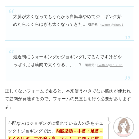
太腿が太くなってもうたから自転車やめてジョギング始
めたらふくらはぎも太くなってきた…
引用元：
tｗitter-@siruru1
最近朝にウォーキングかジョギングしてるんですけどや
っぱり足は筋肉で太くなる、、、？
引用元：
tｗitter-@ao_i_86
正しくないフォームで走ると、本来使うべきでない筋肉が使われ
て筋肉が発達するので、フォームの見直しを行う必要があります
よ。
心配な人はジョギングに慣れている人の足をチェ
ック！ジョギングでは、
内臓脂肪→手首・足首→
ふくらはぎ→二の腕・肩→太もも→お腹・お尻→