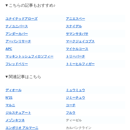
▼こちらの記事もおすすめ♪
ユナイテッドアローズ
アニエスベー
ナノユニバース
スナイデル
アンダーカバー
サマンサタバサ
アーバンリサーチ
マークジェイコブス
APC
マイケルコース
マッキントッシュフィロソフィー
トリーバーチ
フレッドペリー
トミーヒルフィガー
▼関連記事はこちら
ディオール
ミュウミュウ
N°21
ジミーチュウ
マルニ
コーチ
ジルスチュアート
フルラ
メゾンキツネ
ディーゼル
エンポリオ アルマーニ
カルバンクライン