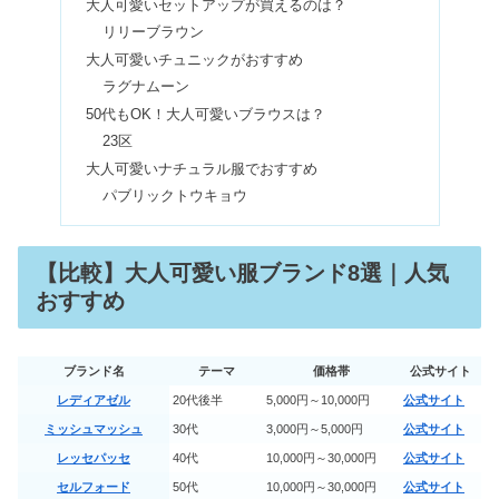
大人可愛いセットアップが買えるのは？
セルフォードの年齢層&芸能人まと
リリーブラウン
め！美香・吉高由里子の愛用品は？
大人可愛いチュニックがおすすめ
ラグナムーン
50代もOK！大人可愛いブラウスは？
30代レディース財布｜ママが使いやす
23区
いセンスのいいハイブランド＆お手頃
7選
大人可愛いナチュラル服でおすすめ
パブリックトウキョウ
ミルボンシャンプーの種類は？口コミ
＆選び方【ランキング5選】
【比較】大人可愛い服ブランド8選｜人気
おすすめ
熱破壊式の医療脱毛in福岡｜安いクリ
ニック5選
ブランド名
テーマ
価格帯
公式サイト
レディアゼル
20代後半
5,000円～10,000円
公式サイト
ミッシュマッシュ
30代
3,000円～5,000円
公式サイト
ポテンツァin横浜・神奈川で安いクリ
ニック4選《モニター価格》
レッセパッセ
40代
10,000円～30,000円
公式サイト
セルフォード
50代
10,000円～30,000円
公式サイト