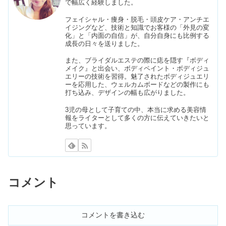
で幅広く経験しました。
大阪梅田でアートメイクが安い8選｜
フェイシャル・痩身・脱毛・頭皮ケア・アンチエ
リップ・ほくろのモニターも
イジングなど、技術と知識でお客様の「外見の変
化」と「内面の自信」が、自分自身にも比例する
成長の日々を送りました。
また、ブライダルエステの際に痣を隠す『ボディ
コーチの年齢層は？ダサい・プレゼン
メイク』と出会い、ボディペイント・ボディジュ
トにいらない評判は嘘！愛用芸能人も
エリーの技術を習得。魅了されたボディジュエリ
ーを応用した、ウェルカムボードなどの製作にも
打ち込み、デザインの幅も広がりました。
めちゃくちゃいい匂いの香水｜プチプ
3児の母として子育ての中、本当に求める美容情
報をライターとして多くの方に伝えていきたいと
ラ&安い9選【メンズ&レディース】
思っています。
あほげを抑えるマスカラ人気5選｜プ
チプラやダイソー&セリアを調査
コメント
【レディース】だぼっとしたズボン7
選｜デニムコーデの着こなし方も
コメントを書き込む