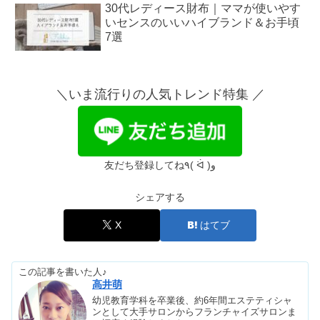
30代レディース財布｜ママが使いやす
いセンスのいいハイブランド＆お手頃
7選
名古屋でシルファームXが安い｜おす
すめクリニック5選
＼いま流行りの人気トレンド特集 ／
名古屋でソプラノチタニウム・アイス
プラチナムが安いクリニック5選
友だち登録してね٩( ᐛ )و
シェアする
買ってよかったダイエット器具8選｜
EMSで効果絶大&お腹周りのおすすめ
X
はてブ
この記事を書いた人♪
サマンサタバサ年齢層は何歳向け？や
高井萌
ばい&ダサい評判の意味は？
幼児教育学科を卒業後、約6年間エステティシャ
ンとして大手サロンからフランチャイズサロンま