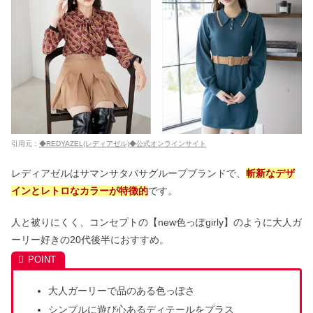
【市販】飲む日焼け止めおすすめ8選
｜薬局やマツキヨで買えるのは？
【韓国】可愛い服ブランド8選｜流行
りの服やぽっちゃり向けも
引用元：
◆REDYAZEL(レディアゼル)◆公式オンラインサイト
レディアゼルはサマンサタバサグループブランドで、
斬新なデザ
インとレトロなカラーが特徴的
です。
人と被りにくく、コンセプトの【new色っぽgirly】のように大人ガ
ーリー好きの20代後半におすすめ。
大人ガーリーで品のある色っぽさ
シンプルに遊び心あるディテールをプラス