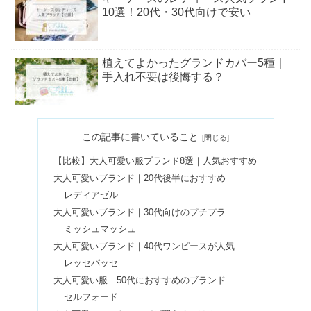
10選！20代・30代向けで安い
植えてよかったグランドカバー5種｜
手入れ不要は後悔する？
ピアススタジオin名古屋のおすすめ｜
この記事に書いていること
値段が安い3選
【比較】大人可愛い服ブランド8選｜人気おすすめ
大人可愛いブランド｜20代後半におすすめ
【リーゼ泡カラー】黒髪から染まる色
レディアゼル
＆人気色６選！口コミも調査
大人可愛いブランド｜30代向けのプチプラ
ミッシュマッシュ
大人可愛いブランド｜40代ワンピースが人気
ピアススタジオが東京で安い｜池袋お
レッセパッセ
すすめクリニック3選
大人可愛い服｜50代におすすめのブランド
セルフォード