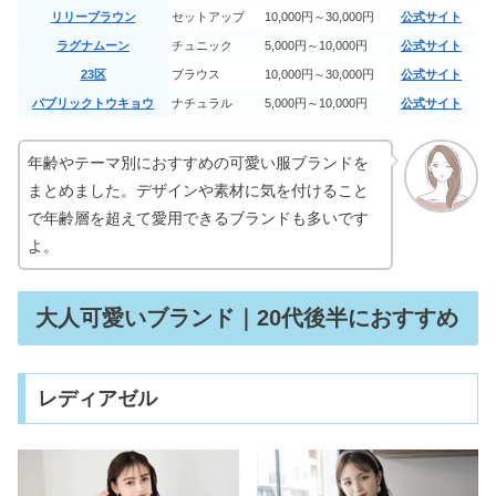
リリーブラウン
セットアップ
10,000円～30,000円
公式サイト
名古屋でソプラノチタニウム・アイス
ラグナムーン
チュニック
5,000円～10,000円
公式サイト
プラチナムが安いクリニック5選
23区
ブラウス
10,000円～30,000円
公式サイト
パブリックトウキョウ
ナチュラル
5,000円～10,000円
公式サイト
可愛い財布ブランド8選｜韓国・二つ
年齢やテーマ別におすすめの可愛い服ブランドを
折りが安い《高校生》
まとめました。デザインや素材に気を付けること
で年齢層を超えて愛用できるブランドも多いです
マンハッタンポーテージは時代遅れ？
よ。
年齢層＆ダサい評判の真相
大人可愛いブランド｜20代後半におすすめ
レディースファッションの通販人気8
選【40代】｜痛くない服とは？
レディアゼル
量産型バッグブランド7選｜安いおす
すめ・SHEINやしまむらも