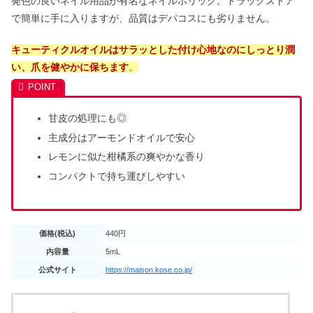
発色の良いネイル用品が有名なネイルホリック。ドラッグストア
で簡単に手に入りますが、品質はデパコスにも劣りません。
キューティクルオイルはサラッとした付け心地なのにしっとり潤
い、爪を健やかに保ちます
。
甘皮の処理にも◎
主成分はアーモンドオイルで安心
レモンに似た柑橘系の爽やかな香り
コンパクトで持ち運びしやすい
価格(税込)
440円
内容量
5mL
公式サイト
https://maison.kose.co.jp/