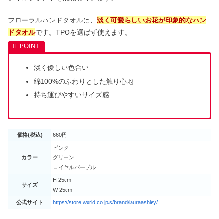
フローラルハンドタオルは、
淡く可愛らしいお花が印象的なハン
ドタオル
です。TPOを選ばず使えます。
淡く優しい色合い
綿100%のふわりとした触り心地
持ち運びやすいサイズ感
価格(税込)
660円
ピンク
カラー
グリーン
ロイヤルパープル
H 25cm
サイズ
W 25cm
公式サイト
https://store.world.co.jp/s/brand/lauraashley/