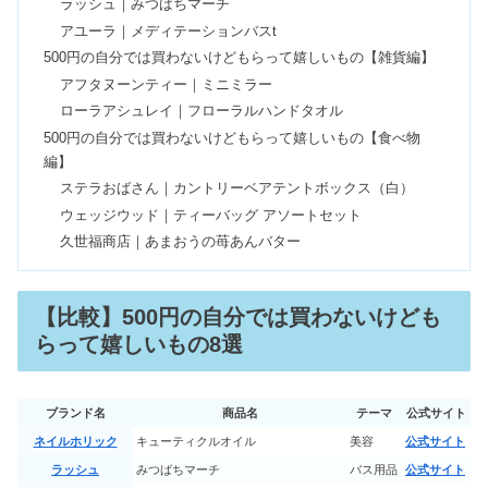
ラッシュ｜みつばちマーチ
【韓国語】ヨントンのネタ45選！ボー
アユーラ｜メディテーションバスt
ダーや録画バレた人の話も
500円の自分では買わないけどもらって嬉しいもの【雑貨編】
アフタヌーンティー｜ミニミラー
ローラアシュレイ｜フローラルハンドタオル
フレンチガーリーブランドで安い7選
500円の自分では買わないけどもらって嬉しいもの【食べ物
｜店舗ありやスマホケースの人気も
編】
ステラおばさん｜カントリーベアテントボックス（白）
ウェッジウッド｜ティーバッグ アソートセット
女子高生の服はどこで買う？ファッシ
久世福商店｜あまおうの苺あんバター
ョンブランド10選！
【比較】500円の自分では買わないけども
出産祝いでリクエストしたものは？欲
らって嬉しいもの8選
しいものランキング【8選】
ブランド名
商品名
テーマ
公式サイト
カーキに合わせてはいけない色＆合う
ネイルホリック
キューティクルオイル
美容
公式サイト
色「カーキ色とはどういう色です
ラッシュ
みつばちマーチ
バス用品
公式サイト
か？」