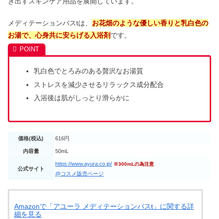
き出すスキンケア用品を展開しています。
メディテーションバスtは、
お花畑のような優しい香りと乳白色の
お湯で、心身共に安らげる入浴剤
です。
乳白色でとろみのある贅沢なお湯質
ストレスを減少させるリラックス成分配合
入浴後は肌がしっとり滑らかに
価格(税込)
616円
内容量
50mL
https://www.ayura.co.jp/
※300mLの為注意
公式サイト
@コスメ販売ページ
Amazonで「アユーラ メディテーションバスt」に関する詳
細を見る