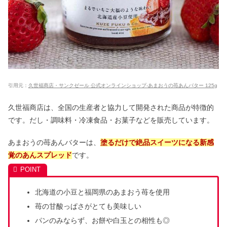
引用元：
久世福商店・サンクゼール 公式オンラインショップ-あまおうの苺あんバター 125g
久世福商店は、全国の生産者と協力して開発された商品が特徴的
です。だし・調味料・冷凍食品・お菓子などを販売しています。
あまおうの苺あんバターは、
塗るだけで絶品スイーツになる新感
覚のあんスプレッド
です。
北海道の小豆と福岡県のあまおう苺を使用
苺の甘酸っぱさがとても美味しい
パンのみならず、お餅や白玉との相性も◎