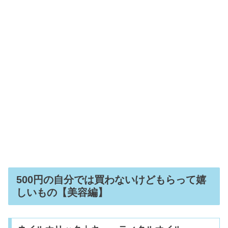
品川でポテンツァが安い3選｜モニタ
ー・クーポンあり
ドンキの香水が安い理由！500円~1000
円おすすめ8選【レディーズ&メンズ】
カラコンの目薬＆装着液のおすすめ8
選｜充血ケアやとろみ系も
500円の自分では買わないけどもらって嬉
しいもの【美容編】