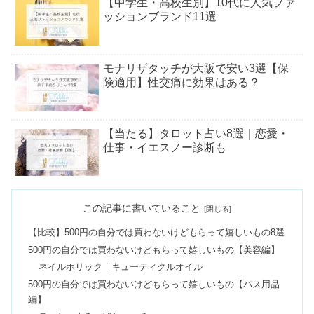
【中学生・高校生別】10代に人気ファ
ッションブランド11選
モナリザタッチが大阪で安い3選【保
険適用】性交痛に効果はある？
【当たる】タロット占い8選｜恋愛・
仕事・イエスノー診断も
【無料】相手の気持ちが知れるタロッ
この記事に書いていること
ト占い6選｜男性の今や片思いも
【比較】500円の自分では買わないけどもらって嬉しいもの8選
500円の自分では買わないけどもらって嬉しいもの【美容編】
ポテンツァが東京で安い！おすすめ5
ネイルホリック｜キューティクルオイル
選《モニターキャンペーン》
500円の自分では買わないけどもらって嬉しいもの【バス用品
編】