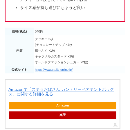
サイズ感が持ち運びにちょうど良い
価格(税込)
540円
クッキー 6枚
(チョコレートチップ ×1枚
内容
苺りんぐ ×1枚
キャラメルカスタード ×2枚
オールドファッションシュガー ×2枚)
公式サイト
https://www.stella-online.jp/
Amazonで「ステラおばさん カントリーベアテントボック
ス」に関する詳細を見る
Amazon
楽天