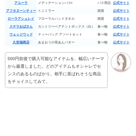
アユーラ
メディテーションバスt
バス用品
公式サイト
アフタヌーンティー
ミニミラー
雑貨
公式サイト
トムフォードのアイシャドウ人気色8
選｜ハネムーンはブルベ・イエベ？
ローラアシュレイ
フローラルハンドタオル
雑貨
公式サイト
ステラおばさん
カントリーベアテントボックス（白）
食べ物
公式サイト
ウェッジウッド
ティーバッグ アソートセット
食べ物
公式サイト
コンビニ傘の値段は？サイズ別おすす
久世福商店
あまおうの苺あんバター
食べ物
公式サイト
め11選｜売ってない・忘れた時は？
500円前後で購入可能なアイテムを、幅広いテーマ
から厳選しました。どのアイテムもオシャレでセ
大阪梅田でアートメイクが安い8選｜
ンスのあるものばかり。相手に喜ばれそうな商品
リップ・ほくろのモニターも
をチョイスしてみて。
名古屋でシルファームXが安い｜おす
すめクリニック5選
妊娠中もらって嬉しかったものは？妊
娠祝いプレゼントランキング3選