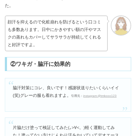
た。
顔汗を抑えるので化粧崩れを防げるという口コミ
も多数あります。日中にかきやすい額の汗やマス
クの蒸れもカバーしてサラサラが持続してくれる
と好評ですよ。
②ワキガ・脇汗に効果的
脇汗対策にコレ、良いです！感謝状送りたいくらいイイ
(笑)グレーの服も着れますよ。
引用元：
instagram-@tmkooo123
片脇だけ塗って検証してみた
(｡>∀<
。
)
軽く運動してみ
た！塗ってない方はじんわり汗をかいていてデオエース