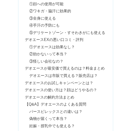
40代なのに20代に見える女性！おばさ
①顔への使用が可能
んに見えない人&老けない特徴
②ワキガ・脇汗に効果的
③全身に使える
④手汗の予防にも
ピアスを開けない方がいい人！福耳
⑤デリケートゾーン・すそわきがにも使える
は？最近の子はピアス開けないの？
デオエースEXの悪い口コミ・評判
①デオエースは効果なし？
②効かないって本当？
男の垢抜けは難しい？大学生の髪型や
③怪しい会社なの？
アイテムの方法まとめ
デオエースが最安価で買えるのは？料金まとめ
デオエースは市販で買える？販売店は？
デオエースのお試しキャンペーンとは？
サンリオピューロランドは怖い・がっ
デオエースの使い方は？顔はどうやるの？
かり？滞在時間・絶叫系の口コミ
デオエースの解約方法まとめ
【Q&A】デオエースのよくある質問
パースピレックスとの違いは？
whoo（フー）とは｜フリーズ&ゴース
トモードの使い方や危険性は？
偽物が届くって本当？
妊娠・授乳中でも使える？