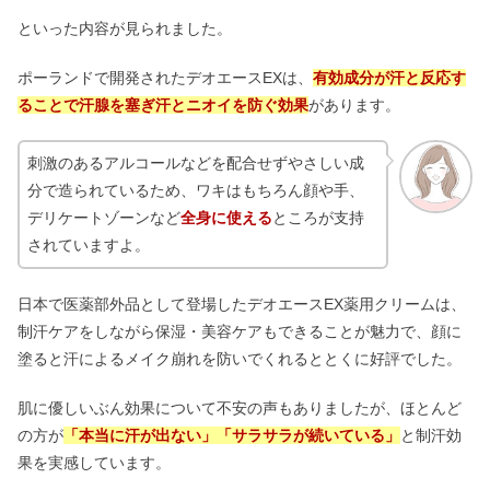
といった内容が見られました。
ポーランドで開発されたデオエースEXは、
有効成分が汗と反応す
ることで汗腺を塞ぎ汗とニオイを防ぐ効果
があります。
刺激のあるアルコールなどを配合せずやさしい成
分で造られているため、ワキはもちろん顔や手、
デリケートゾーンなど
全身に使える
ところが支持
されていますよ。
日本で医薬部外品として登場したデオエースEX薬用クリームは、
制汗ケアをしながら保湿・美容ケアもできることが魅力で、顔に
塗ると汗によるメイク崩れを防いでくれるととくに好評でした。
肌に優しいぶん効果について不安の声もありましたが、ほとんど
の方が
「本当に汗が出ない」「サラサラが続いている」
と制汗効
果を実感しています。