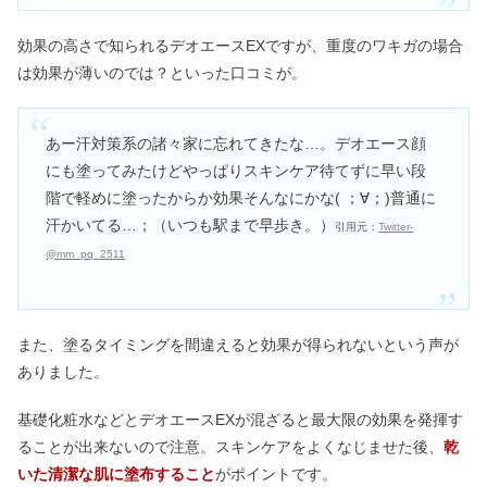
効果の高さで知られるデオエースEXですが、重度のワキガの場合
は効果が薄いのでは？といった口コミが。
あー汗対策系の諸々家に忘れてきたな…。デオエース顔
にも塗ってみたけどやっぱりスキンケア待てずに早い段
階で軽めに塗ったからか効果そんなにかな( ；∀；)普通に
汗かいてる…；（いつも駅まで早歩き。）
引用元：
Twitter-
@mm_pq_2511
また、塗るタイミングを間違えると効果が得られないという声が
ありました。
基礎化粧水などとデオエースEXが混ざると最大限の効果を発揮す
ることが出来ないので注意。スキンケアをよくなじませた後、
乾
いた清潔な肌に塗布すること
がポイントです。