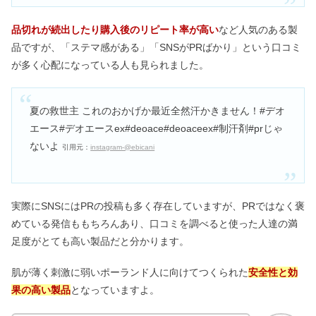
品切れが続出したり購入後のリピート率が高い
など人気のある製
品ですが、「ステマ感がある」「SNSがPRばかり」という口コミ
が多く心配になっている人も見られました。
夏の救世主 これのおかげか最近全然汗かきません！#デオ
エース#デオエースex#deoace#deoaceex#制汗剤#prじゃ
ないよ
引用元：
instagram-@ebicani
実際にSNSにはPRの投稿も多く存在していますが、PRではなく褒
めている発信ももちろんあり、口コミを調べると使った人達の満
足度がとても高い製品だと分かります。
肌が薄く刺激に弱いポーランド人に向けてつくられた
安全性と効
果の高い製品
となっていますよ。