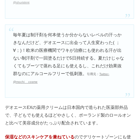
@shuriskmt
毎年夏は制汗剤を何本使うか分からないレベルの汗っか
きなんだけど、デオエースに出会って人生変わった( ；
∀；)！欧米の医療機関でワキが治療にも使われる汗が出
ない制汗剤で一回塗るだけで5日持続する。夏だけじゃな
くてもブーツで蒸れる足にも使えるし、これだけ効果抜
群なのにアルコールフリーで低刺激。
引用元：
Twitter-
@mochi__cosme
デオエースEXの薬用クリームは日本国内で造られた医薬部外品
で、子どもでも使えるほどやさしく、ポーランド製のロールオン
と比べて美容成分がたっぷり配合されています。
保湿などのスキンケアを兼ねている
のでデリケートゾーンにも使