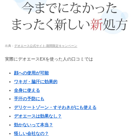
メイクキープミストは効果ない・肌に
悪い？効果的な使い方の順番も
アボカドオイルの効果＆危険性は？顔
出典：
デオエース公式サイト-期間限定キャンペーン
に塗る使い方｜コストコにある？
実際にデオエースEXを使った人の口コミでは
ヴァンクリーフが高い理由！値上げし
顔への使用が可能
た？フランスで買うと安いの？
ワキガ・脇汗に効果的
全身に使える
手汗の予防にも
ボッテガベェネタの財布は使い込むと
デリケートゾーン・すそわきがにも使える
ダサい？年齢層や愛用芸能人も
デオエースは効果なし？
効かないって本当？
怪しい会社なの？