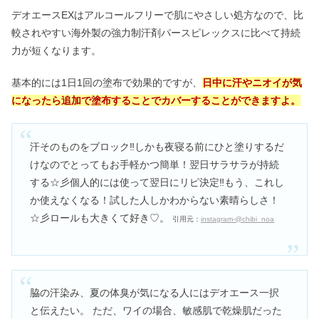
デオエースEXはアルコールフリーで肌にやさしい処方なので、比
較されやすい海外製の強力制汗剤パースピレックスに比べて持続
力が短くなります。
基本的には1日1回の塗布で効果的ですが、
日中に汗やニオイが気
になったら追加で塗布することでカバーすることができますよ。
汗そのものをブロック‼️しかも夜寝る前にひと塗りするだ
けなのでとってもお手軽かつ簡単！翌日サラサラが持続
する☆彡個人的には使って翌日にリピ決定‼️もう、これし
か使えなくなる！試した人しかわからない素晴らしさ！
☆彡ロールも大きくて好き♡。
引用元：
instagram-@chibi_noa
脇の汗染み、夏の体臭が気になる人にはデオエース一択
と伝えたい。 ただ、ワイの場合、敏感肌で乾燥肌だった