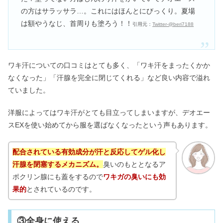
の方はサラッサラ…。これにはほんとにびっくり。夏場
は額やうなじ、首周りも塗ろう！！
引用元：
Twitter-@beri7188
ワキ汗についての口コミはとても多く、「ワキ汗をまったくかか
なくなった」「汗腺を完全に閉じてくれる」など良い内容で溢れ
ていました。
洋服によってはワキ汗がとても目立ってしまいますが、デオエー
スEXを使い始めてから服を選ばなくなったという声もあります。
配合されている有効成分が汗と反応してゲル化し
汗腺を閉塞するメカニズム。
臭いのもととなるア
ポクリン腺にも蓋をするので
ワキガの臭いにも効
果的
とされているのです。
③全身に使える