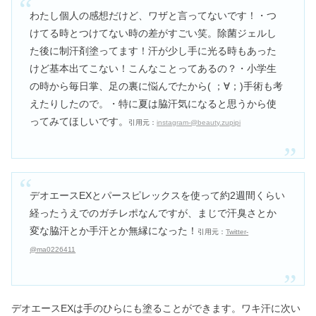
わたし個人の感想だけど、ワザと言ってないです！・つ
けてる時とつけてない時の差がすごい笑。除菌ジェルし
た後に制汗剤塗ってます！汗が少し手に光る時もあった
けど基本出てこない！こんなことってあるの？・小学生
の時から毎日掌、足の裏に悩んでたから( ；∀；)手術も考
えたりしたので。・特に夏は脇汗気になると思うから使
ってみてほしいです。
引用元：
instagram-@beauty.zupipi
デオエースEXとパースピレックスを使って約2週間くらい
経ったうえでのガチレポなんですが、まじで汗臭さとか
変な脇汗とか手汗とか無縁になった！
引用元：
Twitter-
@ma0226411
デオエースEXは手のひらにも塗ることができます。ワキ汗に次い