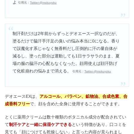
よ
引用元：
Twitter-@mokuyoku
制汗剤だけは2年前からずっとデオエース一択なのだが、
塗るだけで脇汗手汗足の臭いの悩み本当に0になる。香り
で誤魔化す系じゃなく無香料だし圧倒的に汗の量自体が
減るし、塗った部分は運動しても1日サラサラのまま、夏
場の服の脇汗の心配もなくなった。顔用使えば顔汗防げ
て化粧崩れの悩みまで消える。
引用元：
Twitter-@mokuyoku
デオエースEXは、
アルコール、パラベン、鉱物油、合成色素、合
成香料フリー
で、顔を含めた全身に使用することができます。
とくに薬用クリームは数十種類のボタニカル成分が配合されてい
て
制汗ケアと一緒に保湿ケアできる
という特徴があり、口コミを
見ても「顔につけても乾燥しない」と言った内容が見られまし