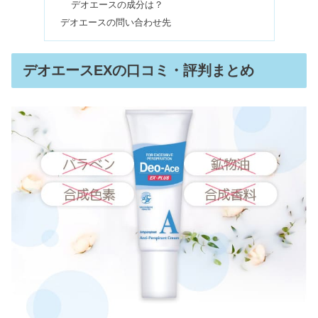
デオエースの成分は？
ワセリンで顔が黒くなる＆パックで後
デオエースの問い合わせ先
悔する？毛穴・髪・唇は危険？
デオエースEXの口コミ・評判まとめ
傳濱野はダサい？評判や口コミ・偽物
との違いは？
【2024】スナイデルの福袋ネタバレ！
中身はハズレ？口コミ調査
ハトムギ化粧水はやばい？口コミや偽
物・本物の違い｜ニキビが悪化？
ビーグレンは買ってはいけない？使い
続けた結果＆やめた口コミ