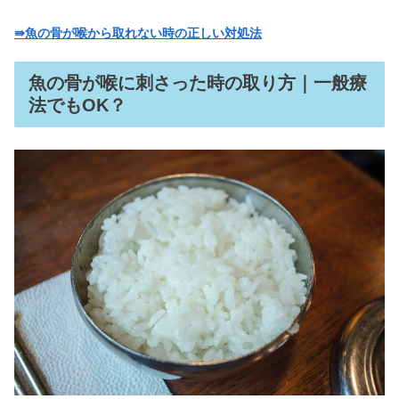
ピルは避妊目的だと言いづらい？飲む
⇛魚の骨が喉から取れない時の正しい対処法
理由や貰い方｜個人輸入OK？
魚の骨が喉に刺さった時の取り方｜一般療
法でもOK？
メイアクト販売中止の理由｜飲み合わ
せの禁忌薬は？効かないの？
リアップX5プラス販売中止の理由｜口
コミははげる？効果ない？