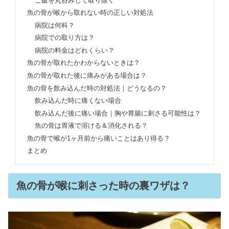
ご飯を丸呑みして取り除く
｜副作用は甲状腺？効果は？
魚の骨が喉から取れない時の正しい対処法
病院は何科？
病院での取り方は？
アイマッサージャーは目に悪い？効果
病院の料金はどれくらい？
ない？デメリット＆口コミ
魚の骨が取れたかわからないときは？
魚の骨が取れた後に痛みがある場合は？
魚の骨を飲み込んだ時の対処法｜どうなるの？
肝油ドロップは怖い？デメリット＆効
飲み込んだ時に痛くない場合
果｜大人は食べすぎNG？
飲み込んだ後に痛い場合｜胸や胃腸に刺さる可能性は？
魚の骨は胃液で溶ける＆消化される？
魚の骨で喉が1ヶ月前から痛いことはあり得る？
シンクロフィットが販売中止？デメリ
ットは座ると痛い＆詰まった？
まとめ
魚の骨が喉に刺さった時の裏ワザは？
レミパン販売中止の理由｜プラスを安
く買う方法&違い！口コミも