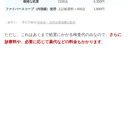
複雑な処置
2100点
6,300円
ファイバースコープ（内視鏡）使用
上記処置料＋600点
1,800円
（参考２）：厚生労働省-
別表第一 医科診療報酬点数表
ただし、これはあくまで処置にかかる検査代のみなので、
さらに
診察料や、必要に応じて薬代などの料金もかかります
。