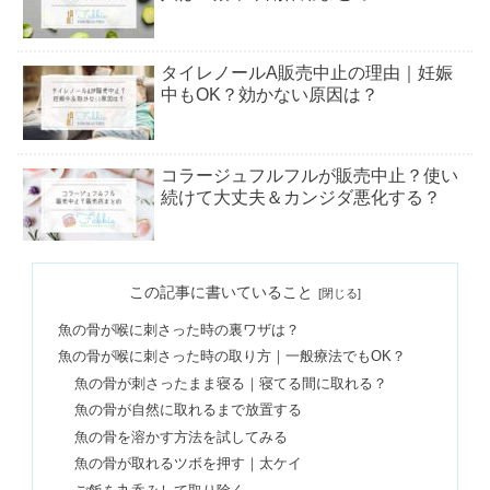
タイレノールA販売中止の理由｜妊娠
中もOK？効かない原因は？
コラージュフルフルが販売中止？使い
続けて大丈夫＆カンジダ悪化する？
キューピーコーワゴールドはヤバい？
この記事に書いていること
飲み続ける副作用＆デメリット
魚の骨が喉に刺さった時の裏ワザは？
魚の骨が喉に刺さった時の取り方｜一般療法でもOK？
吸水ショーツは気持ち悪い？生理時の
魚の骨が刺さったまま寝る｜寝てる間に取れる？
デメリット＆不衛生なの？
魚の骨が自然に取れるまで放置する
魚の骨を溶かす方法を試してみる
魚の骨が取れるツボを押す｜太ケイ
エクエルが販売中止した理由＆口コミ