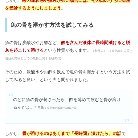
しかし、
喉の違和感や痛みが強い場合には、その日のうちに病院
を受診するようにしましょう
。
魚の骨を溶かす方法を試してみる
魚の骨は炭酸水やお酢など、
酸を含んだ液体に長時間漬けると脱
灰を起こして溶ける
という性質があります。
（参考１）：J-STAGE-
口腔・
咽頭の異物としての魚骨に関する研究(2)
そのため、炭酸水やお酢を飲んで魚の骨を溶かすという方法を試
してみると良い、という声も聞かれました。
のどに魚の骨が刺さったら、酢を薄めて飲むと骨が溶け
るんだよ。
引用元：
X-@ping2chuan1mi2
しかし、
骨が溶けるのはあくまで「長時間」漬けたら、の話
で