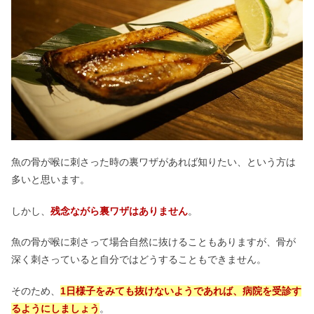
トランシーノを飲み続けた結果｜販売
中止はなぜ？効果ないの？
布ナプキンは頭おかしい？やめたのは
漏れるから？効果＆メリットも
五苓散飲み続けるとどうなる？効果が
すごい｜処方してもらうには？
魚の骨が喉に刺さった時の裏ワザがあれば知りたい、という方は
多いと思います。
セサミンを飲み続けた結果は？効果な
しかし、
残念ながら裏ワザはありません
。
しは嘘？飲むタイミングも
魚の骨が喉に刺さって場合自然に抜けることもありますが、骨が
深く刺さっていると自分ではどうすることもできません。
タイガーバームはやばい？なぜ中止な
の？口コミまとめ
そのため、
1日様子をみても抜けないようであれば、病院を受診す
るようにしましょう
。