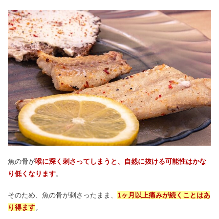
魚の骨が
喉に深く刺さってしまうと、自然に抜ける可能性はかな
り低くなります
。
そのため、魚の骨が刺さったまま、
1ヶ月以上痛みが続くことはあ
り得ます
。