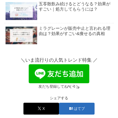
五苓散飲み続けるとどうなる？効果が
すごい｜処方してもらうには？
ミラグレーンが販売中止と言われる理
由は？効果がすごい&痩せるの真相
シンクロフィットが販売中止？デメリ
ットは座ると痛い＆詰まった？
＼いま流行りの人気トレンド特集 ／
熱性痙攣で救急車は怒られる？呼ぶタ
イミングは繰り返す時？
友だち登録してね٩( ᐛ )و
シェアする
月経カップやめたほうがいい？デメリ
ット＆やめた理由は？
X
はてブ