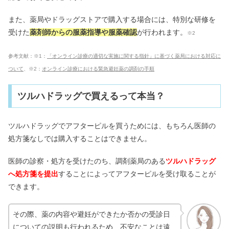
また、薬局やドラッグストアで購入する場合には、特別な研修を
受けた
薬剤師からの服薬指導や服薬確認
が行われます。
※2
参考文献：※1：
「オンライン診療の適切な実施に関する指針」に基づく薬局における対応に
ついて
、※2：
オンライン診療における緊急避妊薬の調剤の手順
ツルハドラッグで買えるって本当？
ツルハドラッグでアフターピルを買うためには、もちろん医師の
処方箋なしでは購入することはできません。
医師の診察・処方を受けたのち、調剤薬局のある
ツルハドラッグ
へ処方箋を提出
することによってアフターピルを受け取ることが
できます。
その際、薬の内容や避妊ができたか否かの受診日
についての説明も行われるため、不安なことは遠