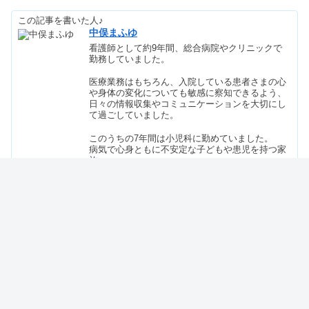
この記事を書いた人♪
吸水ショーツは気持ち悪い？生理時の
中俣まふゆ
デメリット＆不衛生なの？
看護師として約9年間、総合病院やクリニックで
勤務していました。
医療業務はもちろん、入院している患者さまの心
レミパン販売中止の理由｜プラスを安
や身体の変化についても敏感に察知できるよう、
く買う方法&違い！口コミも
日々の情報収集やコミュニケーションを大切にし
て過ごしていました。
このうちの7年間は小児科に勤めていました。
病気で心身ともに不安定な子どもや患児を持つ家
足裏にカイロを毎日貼り続けると！低
族。
温やけど・暖かくないケースも
不安で窮屈な入院・通院生活が少しでも穏やかに
過ごせるよう心がけ、子どもへの接し方や心のケ
アについても日々研究し、真摯に向き合ってきま
した。
ピルは避妊目的だと言いづらい？飲む
出産のため、勤めていた病院を退職し、現在看護
理由や貰い方｜個人輸入OK？
師は休職中です。
在宅で子育てしながらでも働ける仕事をしたいと
考え、産後はWebライターの仕事をするようにな
りました。
キューピーコーワゴールドはヤバい？
飲み続ける副作用＆デメリット
自身の経験はもちろん、得意のリサーチ力や相手
を思いやる気持ちを大切にし、多くの方の悩みを