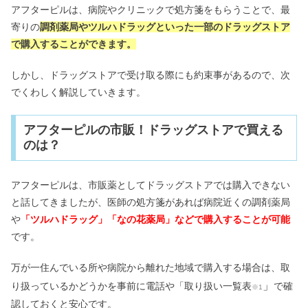
1ヶ月取れたかわからない？
アフターピルは、病院やクリニックで処方箋をもらうことで、最
寄りの
調剤薬局やツルハドラッグといった一部のドラッグストア
で購入することができます。
タイレノールA販売中止の理由｜妊娠
中もOK？効かない原因は？
しかし、ドラッグストアで受け取る際にも約束事があるので、次
でくわしく解説していきます。
ビオフェルミンを飲み続けた結果！ダ
アフターピルの市販！ドラッグストアで買える
イエットや下痢に効果あり？
のは？
アフターピルは、市販薬としてドラッグストアでは購入できない
五苓散飲み続けるとどうなる？効果が
と話してきましたが、医師の処方箋があれば病院近くの調剤薬局
すごい｜処方してもらうには？
や
「ツルハドラッグ」「なの花薬局」などで購入することが可能
です。
万が一住んでいる所や病院から離れた地域で購入する場合は、取
」
り扱っているかどうかを事前に電話や「取り扱い一覧表
で確
※1
認しておくと安心です。