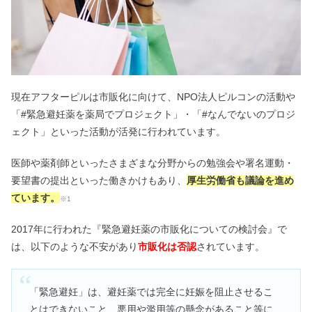
現在アフターピルは市販化に向けて、NPO法人ピルコンの活動や
「#緊急避妊薬を薬局でプロジェクト」・「#なんでないのプロジ
ェクト」といった活動が活発に行われています。
医師や薬剤師といったさまざまな分野からの勉強会や署名運動・
要望書の提出といった働きかけもあり、
厚生労働省も議論を進め
ています。
※1
2017年に行われた『緊急避妊薬の市販化についての検討会』で
は、以下のような不安があり
市販化は否認
されています。
「緊急避妊」は、避妊薬では完全に妊娠を阻止させるこ
とはできないこと、悪用や濫用等の懸念があること等に