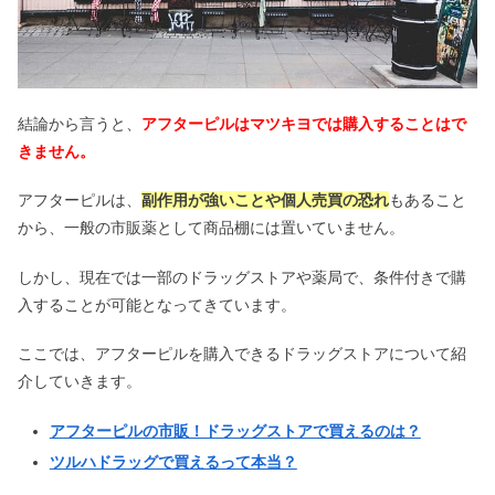
肝油ドロップは怖い？デメリット＆効
果｜大人は食べすぎNG？
結論から言うと、
アフターピルはマツキヨでは購入することはで
きません。
布ナプキンは頭おかしい？やめたのは
アフターピルは、
副作用が強いことや個人売買の恐れ
もあること
漏れるから？効果＆メリットも
から、一般の市販薬として商品棚には置いていません。
しかし、現在では一部のドラッグストアや薬局で、条件付きで購
アイマッサージャーは目に悪い？効果
ない？デメリット＆口コミ
入することが可能となってきています。
ここでは、アフターピルを購入できるドラッグストアについて紹
介していきます。
カフェインが弱い人の特徴｜カフェイ
ンを抜く方法や多い飲み物も
アフターピルの市販！ドラッグストアで買えるのは？
ツルハドラッグで買えるって本当？
【裏ワザ】魚の骨が喉に！取り方は？