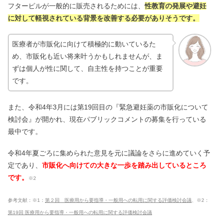
フターピルが一般的に販売されるためには、
性教育の発展や避妊
に対して軽視されている背景を改善する必要がありそうです。
医療者が市販化に向けて積極的に動いているた
め、市販化も近い将来叶うかもしれませんが、ま
ずは個人が性に関して、自主性を持つことが重要
です。
また、令和4年3月には第19回目の『緊急避妊薬の市販化について
検討会』が開かれ、現在パブリックコメントの募集を行っている
最中です。
令和4年夏ごろに集められた意見を元に議論をさらに進めていく予
定であり、
市販化へ向けての大きな一歩を踏み出しているところ
です。
※2
参考文献：※1：
第２回 医療用から要指導・一般用への転用に関する評価検討会議
、※2：
第19回 医療用から要指導・一般用への転用に関する評価検討会議