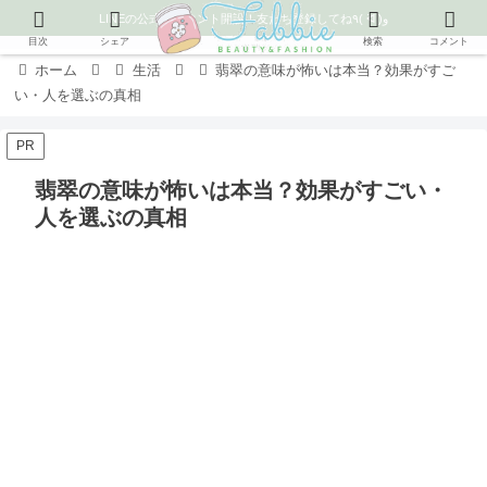
LINEの公式アカウント開設！友だち登録してね٩( ᐛ )و
目次
シェア
検索
コメント
ホーム
生活
翡翠の意味が怖いは本当？効果がすご
い・人を選ぶの真相
PR
翡翠の意味が怖いは本当？効果がすごい・
人を選ぶの真相