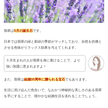
翡翠は
5月の誕生石
です。
日本では翡翠の緑と新緑の季節がマッチしており、自然を彷彿と
させる色味がリラックス効果を与えてくれます。
５月生まれの人が翡翠を身に着けることで、より
強い加護に恵まれますよ！
また、翡翠は
結婚35周年に贈られる宝石
でもあります。
生活に溶け込んだ色合いで、なおかつ神秘的な美しさのある翡翠
を手にすることで、穏やかな結婚生活を送れることでしょう。