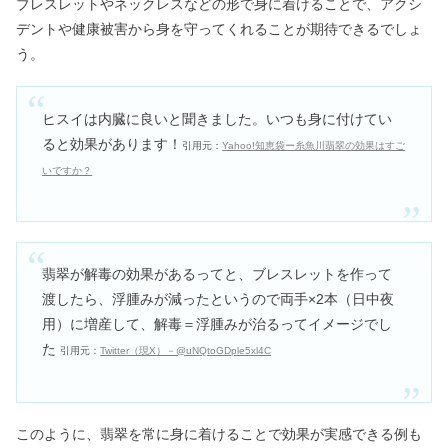
ブレスレットやネックレスなどの形で身に着けることで、アクシ
デントや健康被害から身を守ってくれることが期待できるでしょ
う。
ヒスイは内臓に良いと聞きました。いつも身に付けてい
ると効果があります！
引用元：
Yahoo!知恵袋ー糸魚川翡翠の効果はすご
いですか？
翡翠が解毒の効果があるってと、ブレスレットを作って
渡したら、浮腫みが減ったというので両手×2本（日中夜
用）に増産して、解毒＝浮腫みが治るってイメージでし
た
引用元：
Twitter（現X）－@uNQtoGDple5xl4C
このように、翡翠を常に身に着けることで効果が実感できる例も