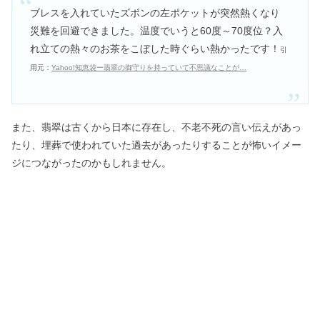
ブレスを入れていたズボンの左ポケットが突然熱くなり
災難を回避できました。温度でいうと60度～70度位？入
れ立ての熱々のお茶をこぼした時ぐらい熱かったです！
引
用元：
Yahoo!知恵袋ー翡翠の御守りを持っていて不思議なことが…
また、翡翠は古くから日本に存在し、不老不死の言い伝えがあっ
たり、埋葬で使われていた過去があったりすることが怖いイメー
ジにつながったのかもしれません。