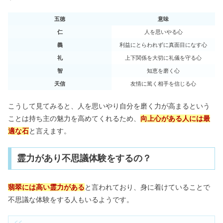
五徳
意味
仁
人を思いやる心
義
利益にとらわれずに真面目になす心
礼
上下関係を大切に礼儀を守る心
智
知恵を磨く心
天信
友情に篤く相手を信じる心
こうして見てみると、人を思いやり自分を磨く力が高まるという
ことは持ち主の魅力を高めてくれるため、
向上心がある人には最
適な石
と言えます。
霊力があり不思議体験をするの？
翡翠には高い霊力がある
と言われており、身に着けていることで
不思議な体験をする人もいるようです。