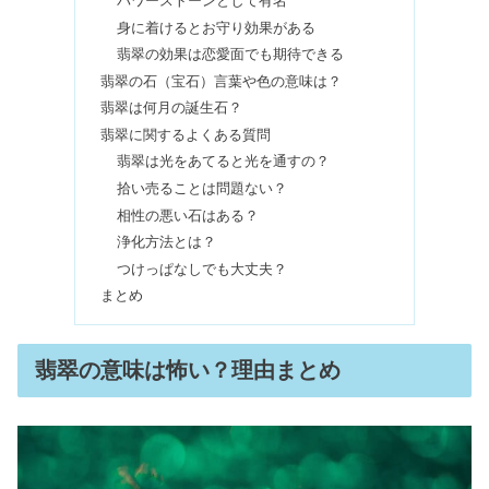
パワーストーンとして有名
おみくじ凶は運がいい？スピリチュア
身に着けるとお守り効果がある
ルな内容&引いた人の確率
翡翠の効果は恋愛面でも期待できる
翡翠の石（宝石）言葉や色の意味は？
翡翠は何月の誕生石？
ゲッターズ飯田の携帯番号占い｜悪い
翡翠に関するよくある質問
場合＆名前・生年月日との違い
翡翠は光をあてると光を通すの？
拾い売ることは問題ない？
相性の悪い石はある？
金星人プラスは性格が悪い？2023＆
浄化方法とは？
2024の年表｜霊合星人は？
つけっぱなしでも大丈夫？
まとめ
ツインレイとは？特徴・確認方法｜公
にしてはいけないの？
翡翠の意味は怖い？理由まとめ
お祓いをした方がいい人とは？人生が
変わった&効果は本当？