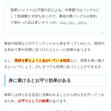
翡翠(ジェイド)も守護の石だよね、中華圏ではバングルに
して肌身離さず持ち歩くので、事故の際バングルが割れ
て助かった話は多いそう
引用元：
Twitter（現X）－浜野Oct
事故や怪我などのアクシデントから身を守ってくれたり、精神力
を高めて夢や目標に近づけたりといった効果があります。
もし、
現状を変えようとあがいている状況
なら、翡翠を身に着け
るといいでしょう。少しずつでも目標に近づくことができます。
身に着けるとお守り効果がある
翡翠には持ち主を災厄に見舞われることから持ち主を守ってくれ
るため、
お守りとしての効果
があります。