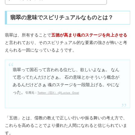
翡翠の意味でスピリチュアルなものとは？
翡翠は、所有することで
五徳が高まり魂のステージを向上させる
と言われており、そのスピリチュアル的な要素の強さが怖いと考
えられる一因になっているようです。
翡翠って国石って言われる位だし、欲しいよなぁ。 なん
て思ってたんだけどさぁ。 石の意味とかそういう概念が
あるんだけどさぁ 魂のステージを一段階上げる。やにな
った。
引用
元：
Twitter（現X）-@Lucius_Goat
「五徳」とは、儒教の教えで正しい行いや振る舞いの考え方で、
これらを高めることでより優れた人間になれると信じられていま
す。