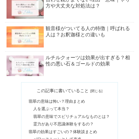
方や大丈夫な対処法は？
観音様がついてる人の特徴｜呼ばれる
人は？お釈迦様との違いも
ルチルクォーツは効果が出すぎる？相
性の悪い石＆ゴールドの効果
【ゲッターズ飯田】小網神社｜強運の
この記事に書いていること
しずく玉やブレスレットの効果
翡翠の意味は怖い？理由まとめ
人を選ぶって本当？
ツインレイと繋がっている証拠＆二人
翡翠の意味でスピリチュアルなものとは？
だけのサイン【不思議な感覚】
霊力があり不思議体験をするの？
翡翠の効果はすごいの？体験談まとめ