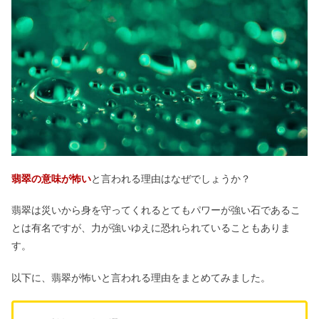
嘘つきに効く言葉7選｜顔の特徴やラ
インで見抜く対処法まとめ
【天王星人マイナス】性格＆大殺界の
過ごし方｜霊合星人の相性は？
古いお守りを持ち続けると？一年以上
&返納は違う神社でOK？
翡翠の意味が怖い
と言われる理由はなぜでしょうか？
翡翠は災いから身を守ってくれるとてもパワーが強い石であるこ
ゾロ目をよく見る意味｜宝くじが当た
とは有名ですが、力が強いゆえに恐れられていることもありま
る&恋愛の前兆？心理や意味も
す。
以下に、翡翠が怖いと言われる理由をまとめてみました。
頭痛のスピリチュアルサイン｜好転反
応が最終段階？恋愛運は？