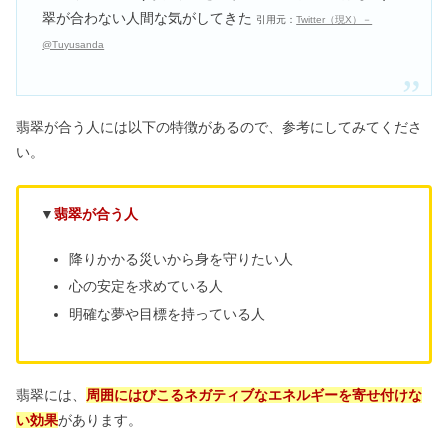
翠が合わない人間な気がしてきた
引用元：
Twitter（現X）－
@Tuyusanda
翡翠が合う人には以下の特徴があるので、参考にしてみてくださ
い。
▼
翡翠が合う人
降りかかる災いから身を守りたい人
心の安定を求めている人
明確な夢や目標を持っている人
翡翠には、
周囲にはびこるネガティブなエネルギーを寄せ付けな
い効果
があります。