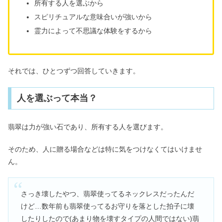
所有する人を選ぶから
スピリチュアルな意味合いが強いから
盛り塩は危ない&やめたほうがいい？
霊力によって不思議な体験をするから
作り方や効果がすごい体験談
それでは、ひとつずつ回答していきます。
亡くなった人は見てる？夢で会いにき
たら近くにいる＆家にいる？
人を選ぶって本当？
ぬいぐるみと一緒に寝るのはダメ？ス
翡翠は力が強い石であり、所有する人を選びます。
ピリチュアル効果&太るの噂
そのため、人に贈る場合などは特に気をつけなくてはいけませ
ん。
さっき壊したやつ、翡翠使ってるネックレスだったんだ
けど…数年前も翡翠使ってるお守りを落とした拍子に壊
したりしたので(あまり物を壊すタイプの人間ではない)翡