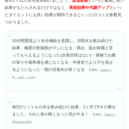
毎日1～2Lの水を飲み続けることで、
血流改善
といった健康に良い
結果がもたらされるだけではなく、
美肌効果や代謝アップ
といっ
たダイエットにも良い効果が期待できるといった口コミが多数見
つかりました。
10日間普段より水分補給を意識し、2ℓ弱水を飲み続けた
結果、極度の乾燥肌がマシになる・美白、肌が綺麗と言
ってもらえるようになった(自覚症状はない)・便秘でお腹
の張りや違和感を感じなくなる・半身浴でより汗を流せ
るようになった・朝の目覚めが良くなる
引用元：
Twitterー
@__suki___pyon
毎日2リットルの水を飲み続けた結果、1ヶ月で5キロ痩せ
ました。それに体が軽くなった気がする！
引用元：
Twitterー
@kurofuku999