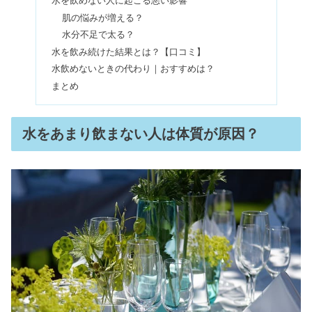
水を飲めない人に起こる悪い影響
アヤナスは買ってはいけない？本音の
肌の悩みが増える？
口コミ！50代は毛穴広がる？
水分不足で太る？
水を飲み続けた結果とは？【口コミ】
水飲めないときの代わり｜おすすめは？
アルビオンを使い続けると？乳液だけ
まとめ
使ってる人&やめた理由の口コミ
水をあまり飲まない人は体質が原因？
顔のたるみ改善はためしてガッテン！
ニパニパ体操で劇的改善？
アルージェは買ってはいけない？愛用
芸能人＆キュレルと比較
ビニール肌とは？見分け方&改善する
治し方｜レチノールが原因？