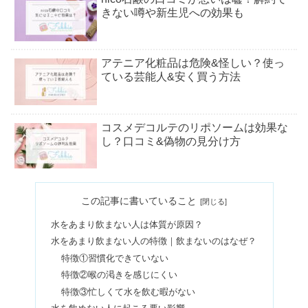
きない噂や新生児への効果も
アテニア化粧品は危険&怪しい？使っ
ている芸能人&安く買う方法
コスメデコルテのリポソームは効果な
し？口コミ&偽物の見分け方
角栓大きいのが取れた！毛穴パックは
この記事に書いていること
取れすぎ？ごっそり取る方法も
水をあまり飲まない人は体質が原因？
水をあまり飲まない人の特徴｜飲まないのはなぜ？
美容鍼を続けた結果とは？効果や頻度
特徴①習慣化できていない
まとめ｜何回目で実感する？
特徴②喉の渇きを感じにくい
特徴③忙しくて水を飲む暇がない