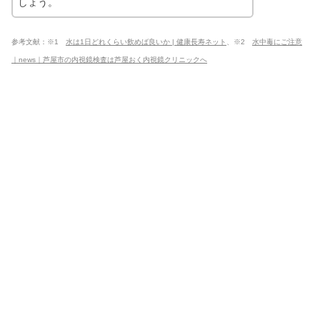
しょう。
参考文献：※1
水は1日どれくらい飲めば良いか | 健康長寿ネット
、※2
水中毒にご注意
｜news｜芦屋市の内視鏡検査は芦屋おく内視鏡クリニックへ