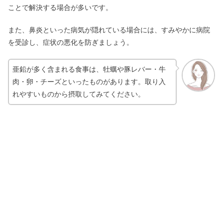
ことで解決する場合が多いです。
ヴァーナルは最悪？悪い口コミや黒い
また、鼻炎といった病気が隠れている場合には、すみやかに病院
噂は嘘！使ってる芸能人も
を受診し、症状の悪化を防ぎましょう。
亜鉛が多く含まれる食事は、牡蠣や豚レバー・牛
Nオーガニックの口コミは悪い？シミ
肉・卵・チーズといったものがあります。取り入
が消えるは嘘なのか【効果】
れやすいものから摂取してみてください。
ノーモアブラックヘッドは危ない？売
ってる場所＆お風呂の使い方