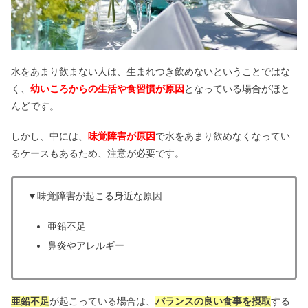
ダーマリフトマスクの口コミ｜効果な
い・怪しい評判は嘘？
水をあまり飲まない人は、生まれつき飲めないということではな
く、
幼いころからの生活や食習慣が原因
となっている場合がほと
ビハキュアは効かない？騙された声は
嘘？厚生労働省認可の評判
んどです。
しかし、中には、
味覚障害が原因
で水をあまり飲めなくなってい
肌を白くする方法5選｜中学生でも韓
るケースもあるため、注意が必要です。
国風！全身きれいになる？
▼味覚障害が起こる身近な原因
アスハダの悪い口コミ｜効かない＆怪
亜鉛不足
しい？解約できないは嘘？
鼻炎やアレルギー
イプサは評判悪い&ニキビが増えた？
合わない人・おすすめの年代
亜鉛不足
が起こっている場合は、
バランスの良い食事を摂取
する