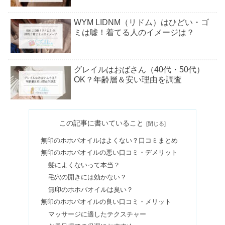
WYM LIDNM（リドム）はひどい・ゴ
ミは嘘！着てる人のイメージは？
グレイルはおばさん（40代・50代）
OK？年齢層＆安い理由を調査
化粧崩れがひどい！うろこや目の下が
この記事に書いていること
黒くなる原因＆直し方も
無印のホホバオイルはよくない？口コミまとめ
無印のホホバオイルの悪い口コミ・デメリット
プルームテックプラスの評判｜寿命
髪によくないって本当？
は？カプセルなしで吸うのはOK？
毛穴の開きには効かない？
無印のホホバオイルは臭い？
無印のホホバオイルの良い口コミ・メリット
脱毛・除毛クリームは毛がだんだん薄
マッサージに適したテクスチャー
くなる？根元から抜ける使い方