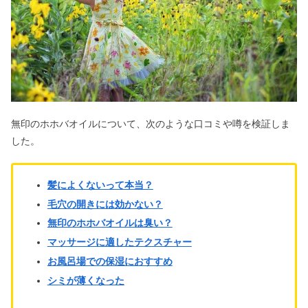
ない？デメリット＆口コミ
美肌注射プレミアムは効果なし？危険
性・失敗の口コミ＆持続期間も
ファンデを塗った瞬間毛穴落ちする原
無印のホホバオイルについて、次のような口コミや噂を検証しま
因は？ひどい場合の直し方
した。
電気バリブラシは意味ない？おばさん
髪によくないって本当？
が使い続けると効果ない？
毛穴の開きには効かない？
無印のホホバオイルは臭い？
マッサージに適したテクスチャー
レディディオールは何歳まで？ 愛用芸
お風呂場での保湿におすすめ
能人や値上げの真実を調べてみた
シミが薄くなった