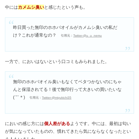
中には
カメムシ臭い
と感じたという声も。
昨日買った無印のホホバオイルがカメムシ臭いの私だ
け？これが通常なの？
引用元：
Twitter-@u_u_nemu
一方で、においはないという口コミもみられました。
無印のホホバオイル臭いもなくてベタつかないのにちゃ
んと保湿されてる！後で無印行って大きいの買いたいな
(´˘`＊)
引用元：
Twitter-@miyukichi35
においの感じ方には
個人差がある
ようです。中には、最初は匂い
が気になっていたものの、慣れてきたら気にならなくなったとい
う人もいました。