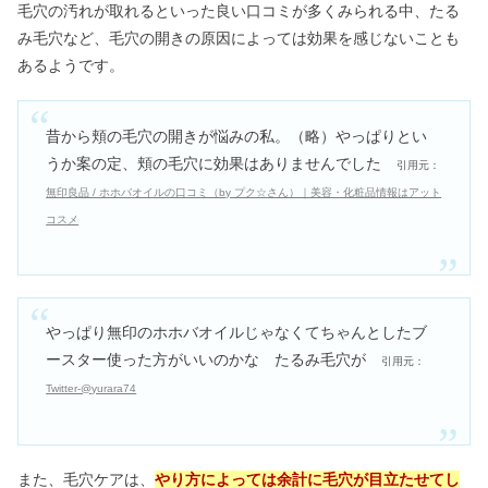
毛穴の汚れが取れるといった良い口コミが多くみられる中、たる
み毛穴など、毛穴の開きの原因によっては効果を感じないことも
あるようです。
昔から頬の毛穴の開きが悩みの私。（略）やっぱりとい
うか案の定、頬の毛穴に効果はありませんでした
引用元：
無印良品 / ホホバオイルの口コミ（by プク☆さん）｜美容・化粧品情報はアット
コスメ
やっぱり無印のホホバオイルじゃなくてちゃんとしたブ
ースター使った方がいいのかな たるみ毛穴が
引用元：
Twitter-@yurara74
また、毛穴ケアは、
やり方によっては余計に毛穴が目立たせてし