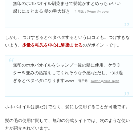
無印のホホバオイル馴染ませて髪乾かすとめっちゃいい
感じにまとまる 髪の毛大好き
引用元：
Twitter-@nbeye_
しかし、つけすぎるとベタベタするという口コミも。つけすぎな
いよう、
少量を毛先を中心に馴染ませる
のがポイントです。
無印のホホバオイルをシャンプー後の髪に使用。ケラ※
ター※並みの活躍をしてくれそうな予感♪ただし、つけ過
ぎるとベタベタになりますwww
引用元：
Twitter-@ekka_nyan
ホホバオイルは肌だけでなく、髪にも使用することが可能です。
髪の毛の使用に関して、無印の公式サイトでは、次のような使い
方が紹介されています。