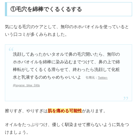
①毛穴を綿棒でくるくるする
気になる毛穴のケアとして、無印のホホバオイルを使っていると
いう口コミが多くみられました。
洗顔してあったかいタオルで鼻の毛穴開いたら、無印の
ホホバオイルを綿棒に染み込むまでつけて、鼻の上で綿
棒転がしてくるくる滑らせて、終わったら洗顔して化粧
水と乳液するのめちゃめちゃいいよ
引用元：
Twitter-
@ayane_bkw_04ls
擦りすぎ、やりすぎは
肌を痛める可能性
があります。
オイルをたっぷりつけ、優しく馴染ませて擦らないように気をつ
けましょう。