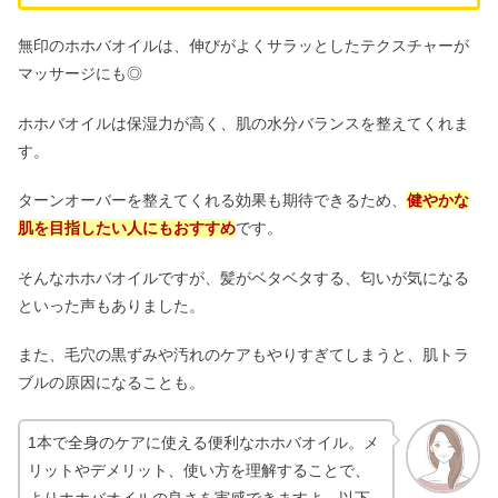
グレイルのサイズ感｜GRLのロングブ
ーツ・スカート・デニムの口コミ
無印のホホバオイルは、伸びがよくサラッとしたテクスチャーが
マッサージにも◎
ホワイトエッセンスのやばい口コミ＆
ホホバオイルは保湿力が高く、肌の水分バランスを整えてくれま
効果ない評判は本当？高いの？
す。
ターンオーバーを整えてくれる効果も期待できるため、
健やかな
はちみつレモンは体に悪い？効果や健
肌を目指したい人にもおすすめ
です。
康・喉にいい？【日持ち】
そんなホホバオイルですが、髪がベタベタする、匂いが気になる
といった声もありました。
また、毛穴の黒ずみや汚れのケアもやりすぎてしまうと、肌トラ
ブルの原因になることも。
1本で全身のケアに使える便利なホホバオイル。メ
リットやデメリット、使い方を理解することで、