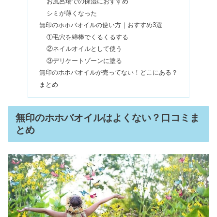
お風呂場での保湿におすすめ
シミが薄くなった
無印のホホバオイルの使い方｜おすすめ3選
ティルティルのクッションファンデは
①毛穴を綿棒でくるくるする
崩れる？下地はいるorいらない？
②ネイルオイルとして使う
③デリケートゾーンに塗る
無印のホホバオイルが売ってない！どこにある？
コーチのアウトレット品が安い理由｜
まとめ
バレる&安っぽい？見分け方も
無印のホホバオイルはよくない？口コミま
【ノードグリーン】時計が恥ずかしい
とめ
は嘘！怪しい？芸能人まとめ
SK-IIを使い続けると？使っている人の
肌&口コミ｜安く買うには
アイマッサージャーは目に悪い？効果