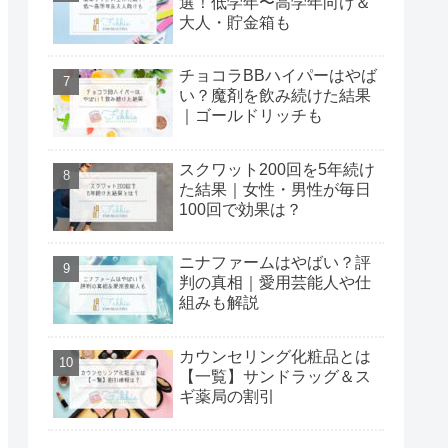
選！低学年〜高学年向け＆
大人・貯金箱も
チョコラBBハイパーはやば
い？魔剤を飲み続けた結果
｜ゴールドリッチも
スクワット200回を5年続け
た結果｜女性・男性が毎日
100回で効果は？
ニナファームはやばい？評
判の真相｜愛用芸能人や仕
組みも解説
カウンセリング化粧品とは
【一覧】サンドラッグ＆ス
ギ薬局の割引