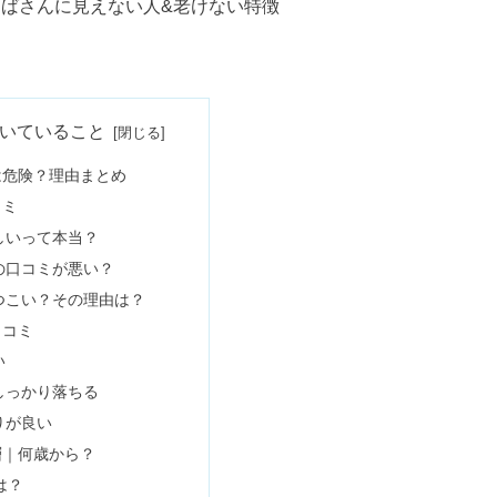
おばさんに見えない人&老けない特徴
も韓国風！全身きれいになる？
いていること
は危険？理由まとめ
コミ
黒い噂は嘘！使ってる芸能人も
しいって本当？
の口コミが悪い？
つこい？その理由は？
色落ち？繰り返すと痛むデメリットも
口コミ
い
しっかり落ちる
r履きやすい？流行りはいつまでか
りが良い
層｜何歳から？
は？