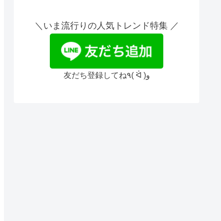
＼いま流行りの人気トレンド特集 ／
友だち登録してね٩( ᐛ )و