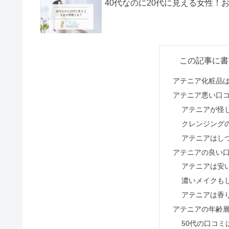
40代なのに20代に見える女性！
肌を白くする方法5選｜中学生で
この記事に書
アテニア化粧品
アテニア悪い口
ヴァーナルは最悪？悪い口コミや
アテニアが怪
クレンジング
アテニアはし
イルミナカラーで後悔&1週間で
アテニアの良い
アテニアは安
濃いメイクも
グルカサンダルはダサい？痛いo
アテニアは香
アテニアの年齢
50代の口コミ