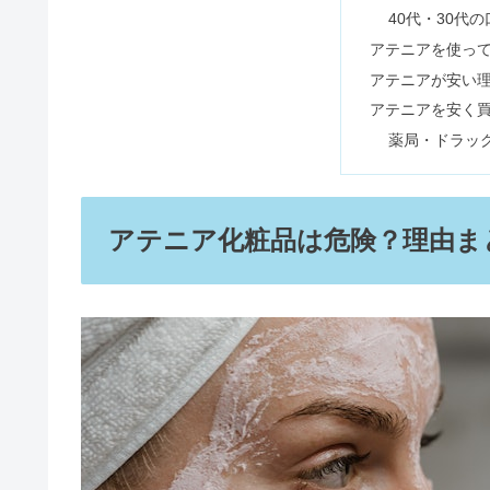
40代・30代
無印スーツケースは買ってはいけ
アテニアを使っ
アテニアが安い
アテニアを安く
絹女は口コミが悪い？【リファ比
薬局・ドラッ
ポールスミスの年齢層＆評判まと
アテニア化粧品は危険？理由ま
ミンネはひどいって本当？下手な
ファンデを塗った瞬間毛穴落ちす