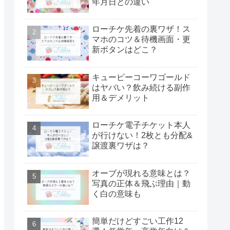
年月日との違い
ローチケ先着の裏ワザ！ス
マホのコツ＆待機画面・更
新ボタンはどこ？
キューピーコーワゴールド
はヤバい？飲み続ける副作
用＆デメリット
ローチケ電子チケット本人
が行けない！2枚とも分配&
譲渡裏ワザは？
オーブが現れる意味とは？
写真の正体＆飛ぶ理由｜動
く白の意味も
簡単だけどすごい工作12