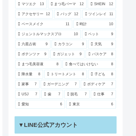
マツエク
13
まつ毛パーマ
12
SHEIN
12
アクセサリー
12
バッグ
12
ツインレイ
11
ベースメイク
11
時計
10
ジェントルマックスプロ
10
ペット
9
六星占術
9
カラコン
9
天気
9
ポテンツァ
9
ガジェット
9
バスケア
8
まつ毛美容液
8
食べてはいけない
8
降水量
8
トリートメント
8
子ども
8
家事
7
ガーデニング
7
ボディケア
7
USJ
7
歯
7
脱毛
7
仕事
7
愛知
6
東京
6
▼LINE公式アカウント