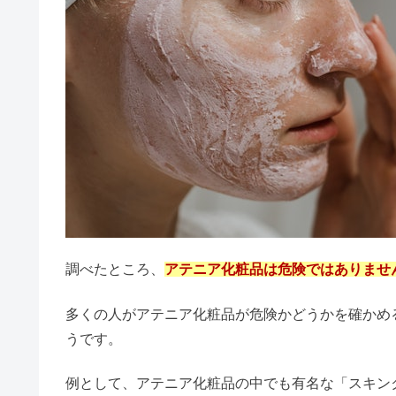
クマケアクリニック大阪の口コミ
全粒粉とは体に悪い？パスタがま
タイガーバームはやばい？なぜ中
調べたところ、
アテニア化粧品は危険ではありませ
鉄緑会はやばい？闇が怖い・つい
多くの人がアテニア化粧品が危険かどうかを確かめ
うです。
長袖に半袖はダサい？ポロシャツ
例として、アテニア化粧品の中でも有名な「スキン