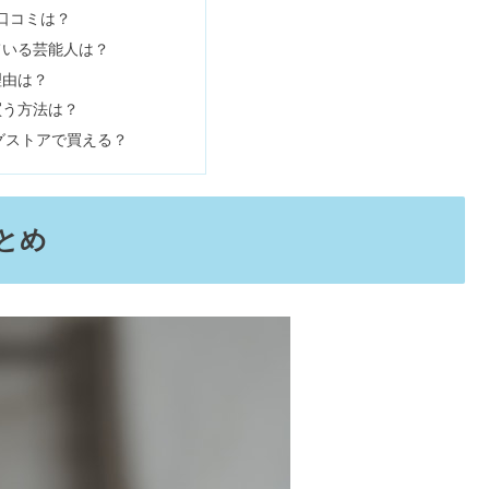
の口コミは？
ないと評判？機内持ち込み＆色人気も
ている芸能人は？
理由は？
買う方法は？
較・違い】壊れやすい評判も
グストアで買える？
め｜時計や財布が恥ずかしいって本当？
とめ
作品・売れないの評判やトラブル
る原因は？ひどい場合の直し方