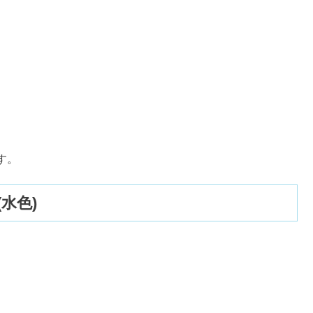
。
す。
水色)