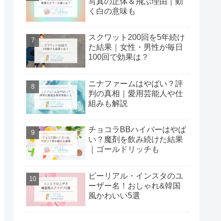
写真の正体＆飛ぶ理由｜動
く白の意味も
スクワット200回を5年続け
た結果｜女性・男性が毎日
100回で効果は？
ニナファームはやばい？評
判の真相｜愛用芸能人や仕
組みも解説
チョコラBBハイパーはやば
い？魔剤を飲み続けた結果
｜ゴールドリッチも
ビーリアル・インスタのユ
ーザー名！おしゃれ&韓国
風かわいい5選