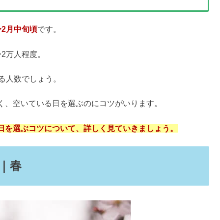
さレベル＆落ちる回数や浮遊感は？
料で楽しめるor料金が高い？
で潰れる？なぜ大分の口コミ
使い回しOK？値段・事前購入も
イミングをまとめました。
？リニューアル失敗？【口コミ】