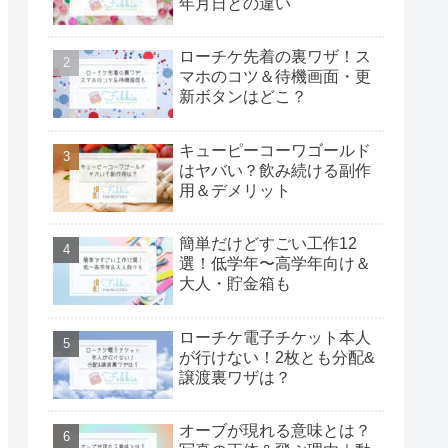
年月日との違い
ローチケ先着の裏ワザ！ス
マホのコツ＆待機画面・更
新ボタンはどこ？
キューピーコーワゴールド
はヤバい？飲み続ける副作
用＆デメリット
簡単だけどすごい工作12
選！低学年〜高学年向け＆
大人・貯金箱も
ローチケ電子チケット本人
が行けない！2枚とも分配&
譲渡裏ワザは？
オーブが現れる意味とは？