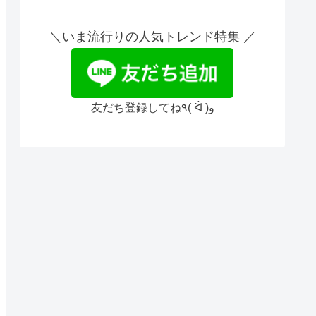
＼いま流行りの人気トレンド特集 ／
友だち登録してね٩( ᐛ )و