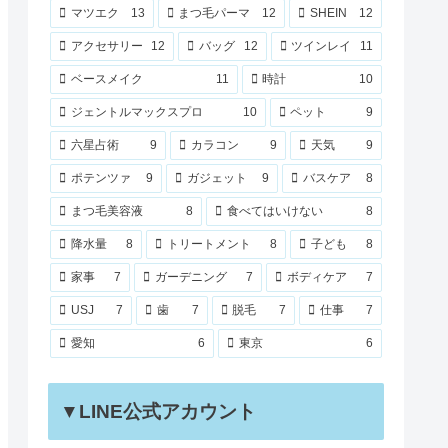
マツエク
13
まつ毛パーマ
12
SHEIN
12
アクセサリー
12
バッグ
12
ツインレイ
11
ベースメイク
11
時計
10
ジェントルマックスプロ
10
ペット
9
六星占術
9
カラコン
9
天気
9
ポテンツァ
9
ガジェット
9
バスケア
8
まつ毛美容液
8
食べてはいけない
8
降水量
8
トリートメント
8
子ども
8
家事
7
ガーデニング
7
ボディケア
7
USJ
7
歯
7
脱毛
7
仕事
7
愛知
6
東京
6
▼LINE公式アカウント