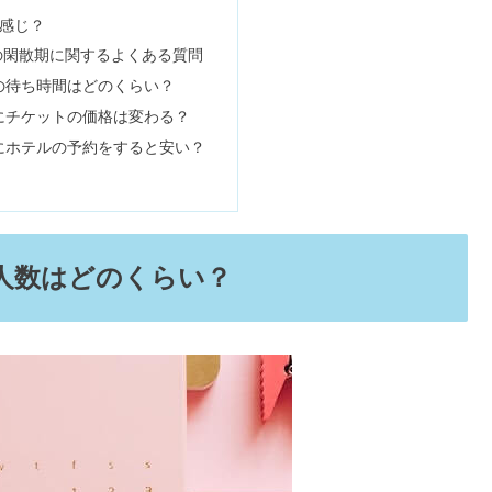
！タートルトークでキレる事故・出禁？
ラはどこ？イクスピアリ以外は？
いていること
ていつ&人数はどのくらい？
カレンダー｜春
がっかり？滞在時間・絶叫系の口コミ
期3月はどんな様子？
場所｜何の肉？まずいの？
カレンダー｜夏
期は6月にもある？
！今日何時から並ぶ？待ち場所も
ある？
カレンダー｜秋