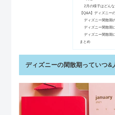
クラッシュにしてはいけない質問
ディズニーランド＆シーのプリク
この記事に書
ディズニーの閑散期っ
ディズニーの閑散期
サンリオピューロランドは怖い・
ディズニーの閑散
4月は？
5月はどんな感じ？
ユニバのターキーレッグの値段＆
ディズニーの閑散期
ディズニーの閑散
7月の様子は？
ディズニーシー開園時間は早まる
8月にも閑散期は
ディズニーの閑散期