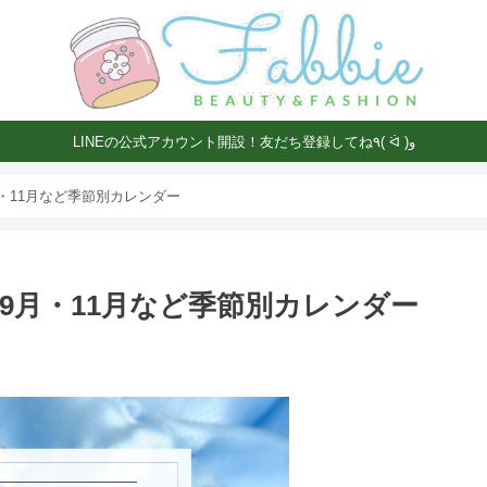
LINEの公式アカウント開設！友だち登録してね٩( ᐛ )و
・11月など季節別カレンダー
9月・11月など季節別カレンダー