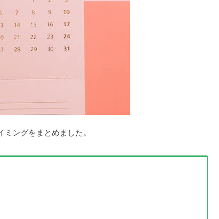
キー＆絵の仕組みも｜つまらない？
は11月って本当？
カレンダー｜冬
12月はどう？
浮遊感や速度で酔う？
な感じ？
の閑散期に関するよくある質問
から？料金＆コツ【完全版】
の待ち時間はどのくらい？
にチケットの価格は変わる？
にホテルの予約をすると安い？
？他のディズニシーアトラクションも
人数はどのくらい？
高い？当日の流れ・攻略法も