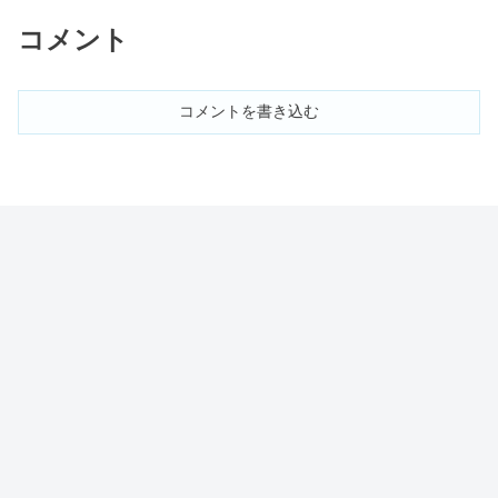
ベル＆落ちる回数や浮遊感は？
コメント
西武園ゆうえんちはひどい＆最悪？リ
ニューアル失敗？【口コミ】
コメントを書き込む
サンリオピューロランドは怖い・がっ
かり？滞在時間・絶叫系の口コミ
バケーションパッケージで後悔&高
い？当日の流れ・攻略法も
ユニバサングラス＆メガネ一覧
【2023】値段＆売ってる場所は？