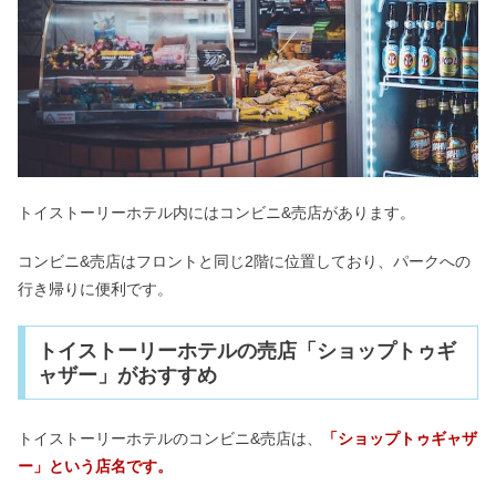
感や速度で酔う？
パワーアップバンドはいらない？使い
回しOK？値段・事前購入も
ニジゲンノモリは最悪＆失敗？無料で
トイストーリーホテル内にはコンビニ&売店があります。
楽しめるor料金が高い？
コンビニ&売店はフロントと同じ2階に位置しており、パークへの
行き帰りに便利です。
ハーモニーランドは最悪・ひどいで潰
れる？なぜ大分の口コミ
トイストーリーホテルの売店「ショップトゥギ
ャザー」がおすすめ
ディズニーランド＆シーのプリクラは
どこ？イクスピアリ以外は？
トイストーリーホテルのコンビニ&売店は、
「ショップトゥギャザ
ー」という店名です。