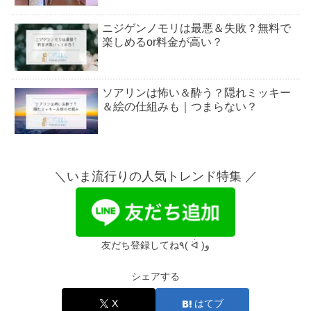
ニジゲンノモリは最悪＆失敗？無料で
楽しめるor料金が高い？
ソアリンは怖い＆酔う？隠れミッキー
＆絵の仕組みも｜つまらない？
バケーションパッケージ予約いつか
ら？料金＆コツ【完全版】
＼いま流行りの人気トレンド特集 ／
ディズニーの閑散期っていつ？9月・
11月など季節別カレンダー
友だち登録してね٩( ᐛ )و
シェアする
ユニバのターキーレッグの値段＆場所
｜何の肉？まずいの？
X
はてブ