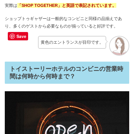
ユニバのターキーレッグの値段＆場所
実際は
「SHOP TOGETHER」と英語で表記されています。
｜何の肉？まずいの？
ショップトゥギャザーは一般的なコンビニと同様の品揃えであ
り、多くのゲストから必要なものが揃っていると好評です。
スペースマウンテン休止いつまで？他
Save
のディズニシーアトラクションも
黄色のエントランスが目印です。
ソアリンは怖い＆酔う？隠れミッキー
＆絵の仕組みも｜つまらない？
トイストーリーホテルのコンビニの営業時
間は何時から何時まで？