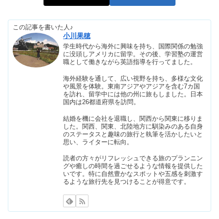
この記事を書いた人♪
ディズニーシーのお酒・アルコール｜
小川果穂
持ち歩き・おすすめメニューも
学生時代から海外に興味を持ち、国際関係の勉強
に没頭しアメリカに留学。その後、学習塾の運営
職として働きながら英語指導を行ってました。
スペースマウンテン休止いつまで？他
海外経験を通して、広い視野を持ち、多様な文化
のディズニシーアトラクションも
や風景を体験。東南アジアやアジアを含む7カ国
を訪れ、留学中には他の州に旅もしました。日本
国内は26都道府県を訪問。
結婚を機に会社を退職し、関西から関東に移りま
ディズニーシーカチューシャ&被り物
した。関西、関東、北陸地方に馴染みのある自身
一覧【2023】売り場・在庫確認は？
のステータスと趣味の旅行と執筆を活かしたいと
思い、ライターに転向。
読者の方々がリフレッシュできる旅のプランニン
スペースマウンテンに怖いお札？浮遊
グや癒しの時間を過ごせるような情報を提供した
いです。特に自然豊かなスポットや五感を刺激す
感や速度で酔う？
るような旅行先を見つけることが得意です。
センターオブジアースは怖い？怖さレ