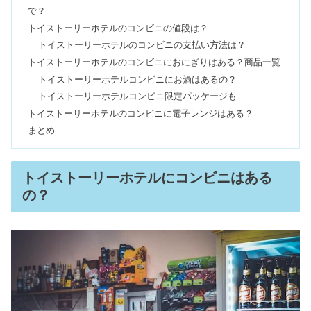
で？
トイストーリーホテルのコンビニの値段は？
ディズニーシー開園時間は早まる！今
トイストーリーホテルのコンビニの支払い方法は？
日何時から並ぶ？待ち場所も
トイストーリーホテルのコンビニにおにぎりはある？商品一覧
トイストーリーホテルコンビニにお酒はあるの？
トイストーリーホテルコンビニ限定パッケージも
バケーションパッケージで後悔&高
トイストーリーホテルのコンビニに電子レンジはある？
い？当日の流れ・攻略法も
まとめ
ディズニーシーカチューシャ&被り物
トイストーリーホテルにコンビニはある
一覧【2023】売り場・在庫確認は？
の？
クラッシュにしてはいけない質問！タ
ートルトークでキレる事故・出禁？
スペースマウンテンに怖いお札？浮遊