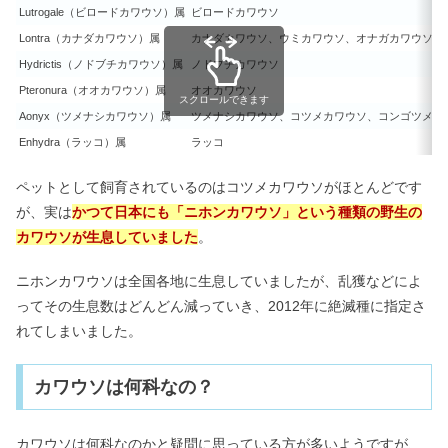
Lutrogale（ビロードカワウソ）属
ビロードカワウソ
Lontra（カナダカワウソ）属
カナダカワウソ、ウミカワウソ、オナガカワウソ、
Hydrictis（ノドブチカワウソ）属
ノドブチカワウソ
Pteronura（オオカワウソ）属
オオカワウソ
スクロールできます
Aonyx（ツメナシカワウソ）属
ツメナシカワウソ、コツメカワウソ、コンゴツメナ
Enhydra（ラッコ）属
ラッコ
ペットとして飼育されているのはコツメカワウソがほとんどです
が、実は
かつて日本にも「ニホンカワウソ」という種類の野生の
カワウソが生息していました
。
ニホンカワウソは全国各地に生息していましたが、乱獲などによ
ってその生息数はどんどん減っていき、2012年に絶滅種に指定さ
れてしまいました。
カワウソは何科なの？
カワウソは何科なのかと疑問に思っている方が多いようですが、