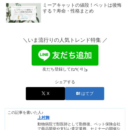
ミーアキャットの値段！ペットは後悔
する？寿命・性格まとめ
ヒョウモントカゲモドキ（レオパ）は
なつく？噛む・つまらないは本当？
＼いま流行りの人気トレンド特集 ／
フェレットはムカつく？なつくの？値
段やデメリットも
友だち登録してね٩( ᐛ )و
シェアする
ペット保険をやめた理由｜いらない・
後悔の口コミや裏ワザは？
X
はてブ
この記事を書いた人♪
上村舞
動物病院で獣医師として勤務後、ペット保険会社
で商品開発や支払い査定業務、セミナーの開催な