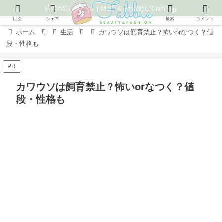
LINEの公式アカウント開設！友だち登録してね٩( ᐛ )و
目次
シェア
検索
コメント
ホーム
生活
カワウソは飼育禁止？怖いorなつく？値
段・性格も
PR
カワウソは飼育禁止？怖いorなつく？値
段・性格も