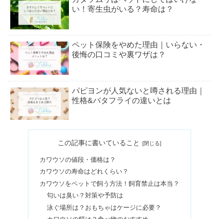
い！寄生虫がいる？寿命は？
ペット保険をやめた理由｜いらない・
後悔の口コミや裏ワザは？
パピヨンが人気ないと噂される理由｜
性格&バタフライの違いとは
ハリネズミはむかつく・臭いで後悔す
この記事に書いていること
る？なつく性格か調査
カワウソの値段・価格は？
カワウソの寿命はどれくらい？
チンチラの値段＆寿命は？なつく飼い
カワウソをペットで飼う方法！飼育禁止は本当？
方とは【むかつくけどかわいい】
匂いは臭い？対策や予防は
泳ぐ場所は？おもちゃはケージに必要？