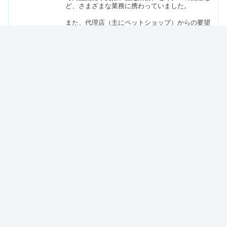
ど、さまざまな業務に携わっていました。
また、代理店（主にペットショップ）からの要望
で、お客様に配布するチラシ用に、ペットの飼育
方法やよくある病気などについてのライティング
業務も行っていました。
そして間接的にペットの病気や事故を未然に防ぐ
ことができることに気づき、より多くの情報を発
信していきたいと考え、WEBライターへと転身し
ました。
ネット上にはさまざまな情報が散在しているた
め、誤情報を鵜呑みにしてしまう方も多くいま
す。そのため、正しい情報を誰が読んでもわかり
やすい言葉でお伝えしていきたいと思います。
コメント
コメントを書き込む