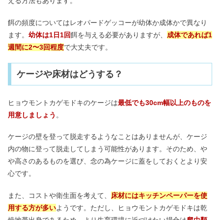
える方法もあります。
餌の頻度についてはレオパードゲッコーが幼体か成体かで異なり
ます。
幼体は1日1回
餌を与える必要がありますが、
成体であれば1
週間に2〜3回程度
で大丈夫です。
ケージや床材はどうする？
ヒョウモントカゲモドキのケージは
最低でも30cm幅以上のものを
用意しましょう
。
ケージの壁を登って脱走するようなことはありませんが、ケージ
内の物に登って脱走してしまう可能性があります。そのため、や
や高さのあるものを選び、念の為ケージに蓋をしておくとより安
心です。
また、コストや衛生面を考えて、
床材にはキッチンペーパーを使
用する方が多い
ようです。ただし、ヒョウモントカゲモドキは乾
燥地帯出身であるため、より生育環境に近づけたい場合は
爬虫類