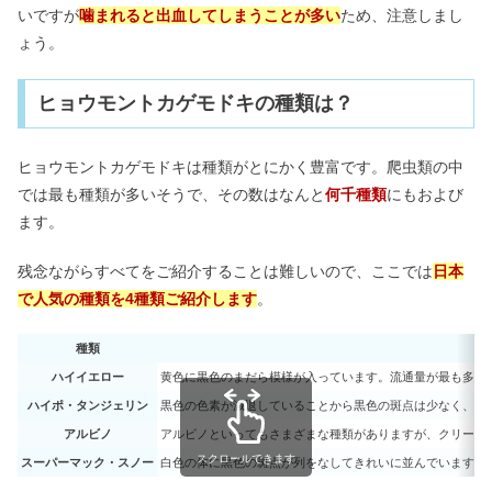
いですが
噛まれると出血してしまうことが多い
ため、注意しまし
ょう。
ヒョウモントカゲモドキの種類は？
ヒョウモントカゲモドキは種類がとにかく豊富です。爬虫類の中
では最も種類が多いそうで、その数はなんと
何千種類
にもおよび
ます。
残念ながらすべてをご紹介することは難しいので、ここでは
日本
で人気の種類を4種類ご紹介します
。
種類
ハイイエロー
黄色に黒色のまだら模様が入っています。流通量が最も多く
ハイポ・タンジェリン
黒色の色素が減退していることから黒色の斑点は少なく、全
アルビノ
アルビノといってもさまざまな種類がありますが、クリーム
スクロールできます
スーパーマック・スノー
白色の体に黒色の斑点が列をなしてきれいに並んでいます。