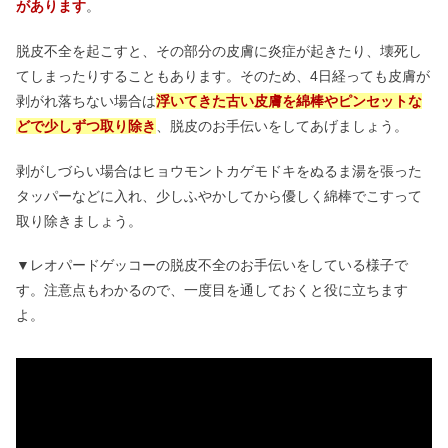
があります
。
脱皮不全を起こすと、その部分の皮膚に炎症が起きたり、壊死し
てしまったりすることもあります。そのため、4日経っても皮膚が
剥がれ落ちない場合は
浮いてきた古い皮膚を綿棒やピンセットな
どで少しずつ取り除き
、脱皮のお手伝いをしてあげましょう。
剥がしづらい場合はヒョウモントカゲモドキをぬるま湯を張った
タッパーなどに入れ、少しふやかしてから優しく綿棒でこすって
取り除きましょう。
▼レオパードゲッコーの脱皮不全のお手伝いをしている様子で
す。注意点もわかるので、一度目を通しておくと役に立ちます
よ。