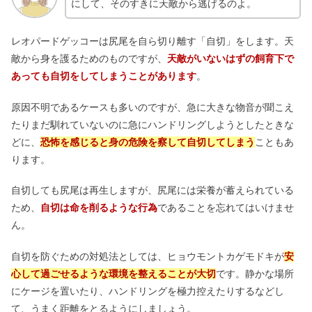
にして、そのすきに天敵から逃げるのよ。
レオパードゲッコーは尻尾を自ら切り離す「自切」をします。天
敵から身を護るためのものですが、
天敵がいないはずの飼育下で
あっても自切をしてしまうことがあります
。
原因不明であるケースも多いのですが、急に大きな物音が聞こえ
たりまだ馴れていないのに急にハンドリングしようとしたときな
どに、
恐怖を感じると身の危険を察して自切してしまう
こともあ
ります。
自切しても尻尾は再生しますが、尻尾には栄養が蓄えられている
ため、
自切は命を削るような行為
であることを忘れてはいけませ
ん。
自切を防ぐための対処法としては、ヒョウモントカゲモドキが
安
心して過ごせるような環境を整えることが大切
です。静かな場所
にケージを置いたり、ハンドリングを極力控えたりするなどし
て、うまく距離をとるようにしましょう。