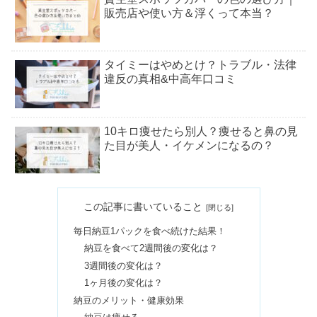
販売店や使い方＆浮くって本当？
タイミーはやめとけ？トラブル・法律
違反の真相&中高年口コミ
10キロ痩せたら別人？痩せると鼻の見
た目が美人・イケメンになるの？
スタバカードは嬉しくない？プレゼン
この記事に書いていること
トされたら&いくらで買える？
毎日納豆1パックを食べ続けた結果！
納豆を食べて2週間後の変化は？
クレムドアンの悪質な口コミは嘘？解
3週間後の変化は？
約方法や白髪に効果なしの真相
1ヶ月後の変化は？
納豆のメリット・健康効果