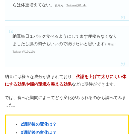
らは体重増えてない。
引用元：
Twitter-@l4_dc
アンドハニーのヘアオイルは良くな
い？どれがいい・違いや使い方
納豆毎日１パック食べるようにしてます便秘もなくなり
ましたし肌の調子もいいので続けたいと思います
アイマッサージャーは目に悪い？効果
引用元：
ない？デメリット＆口コミ
Twitter-@10v10e
クロエ財布の年齢層や芸能人！ミニ財
納豆には様々な成分が含まれており、
代謝を上げて太りにくい体
布は使いやすいor使いにくい？
にする効果や腸内環境を整える効果
などに期待ができます。
では、食べた期間によってどう変化がみられるのかも調べてみま
した。
2週間後の変化は？
3週間後の変化は？