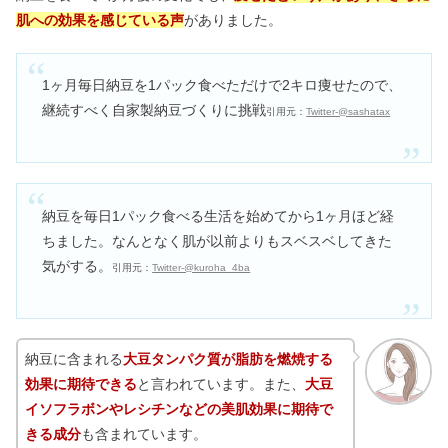
肌への効果を感じている声
がありました。
1ヶ月毎日納豆を1パック食べただけで2キロ痩せたので、
継続すべく自家製納豆づくりに挑戦
引用元：
Twitter-@sashatax
納豆を毎日1パック食べる生活を始めてから1ヶ月ほど経
ちました。なんとなく肌が以前よりもスベスベしてきた
気がする。
引用元：
Twitter-@kuroha_4ba
納豆に含まれる
大豆タンパク質が脂肪を燃焼する
効果に期待できる
と言われています。また、
大豆
イソフラボンやレシチンなどの美肌効果に期待で
きる成分
も含まれています。