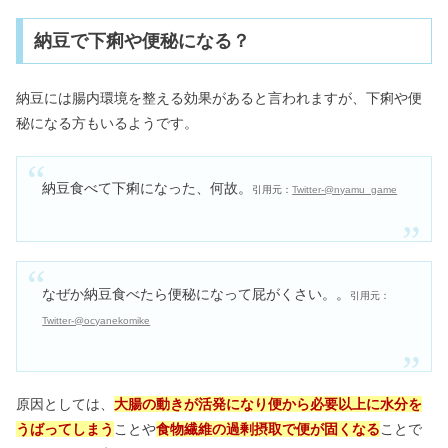
納豆で下痢や便秘になる？
納豆には腸内環境を整える効果があると言われますが、下痢や便
秘になる方もいるようです。
納豆食べて下痢になった、何故。
引用元：
Twitter-@nyamu_game
なぜか納豆食べたら便秘になって屁がくさい。。
引用元：
Twitter-@ocyanekomike
原因としては、
大腸の動きが活発になり便から必要以上に水分を
うばってしまう
ことや
食物繊維の過剰摂取で便が固くなる
ことで