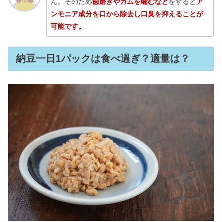
ん。そのため
歯磨きやガムを噛むなど
をすると
ア
ンモニア成分を口から除去し口臭を抑えることが
可能です。
納豆一日1パックは食べ過ぎ？適量は？