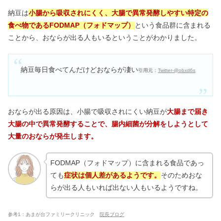
納豆は
小腸から吸収されにくく、大腸で異常発酵しやすい特定の
食べ物であるFODMAP（フォドマップ）
という食品群に含まれる
ことから、おならが出る人もいるということがわかりました。
納豆毎日食べてんだけどおならが凄い
引用元：
Twitter-@obxd6s
おならが出る原因は、小腸で吸収されにくい納豆が
大腸まで届き
大腸の中で異常発酵することで、腸内細菌が分解をしようとして
大量のおならが発生します。
FODMAP（フォドマップ）に含まれる食品であっ
ても
症状は個人差があるようです。
そのためおな
らが出る人もいれば出ない人もいるようですね。
参考1：あまが台ファミリークリニック
院長ブログ