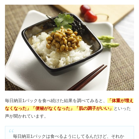
シリカ水のデメリット｜危険&怪し
い？飲んではいけない人も
ヘアマニキュアを続けると？白髪染め
やめてのデメリット&美容院料金
五本指ソックスはやめた方がいい？デ
メリットや自律神経の効果
【2024】サマンサタバサ福袋はひど
毎日納豆1パックを食べ続けた結果を調べてみると、
「体重が増え
い？中身ネタバレ&予約方法
なくなった」「便秘がなくなった」「肌の調子がいい」
といった
声が聞かれています。
チープカシオの愛用芸能人！つけてる
人はお金持ち？ダサいって本当？
毎日納豆1パックは食べるようにしてるんだけど、それか