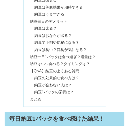
納豆は痩せる
ドクターリセラは最悪・怪しい？偽物
納豆は美肌効果が期待できる
の口コミや愛用芸能人も
納豆はうますぎる
納豆毎日のデメリット
納豆は太る？
TOKIOトリートメントが向いてる人｜
納豆はおならが出る？
効果ないは嘘？くせ毛の口コミも
納豆で下痢や便秘になる？
納豆は臭い？口臭が気になる？
納豆一日1パックは食べ過ぎ？適量は？
ヤクルト1000飲みすぎは体に悪い？効
納豆はいつ食べる？タイミングは？
果なし・下痢になる口コミは本当？
【Q&A】納豆のよくある質問
納豆の効果的な食べ方は？
納豆が合わない人は？
モッズコートのメンズはダサい？おば
さんで似合わない人は？
納豆1パックの栄養は？
まとめ
グレイル（GRL）が届くまで！いつ届
毎日納豆1パックを食べ続けた結果！
く？届かない&発送遅い場合は？