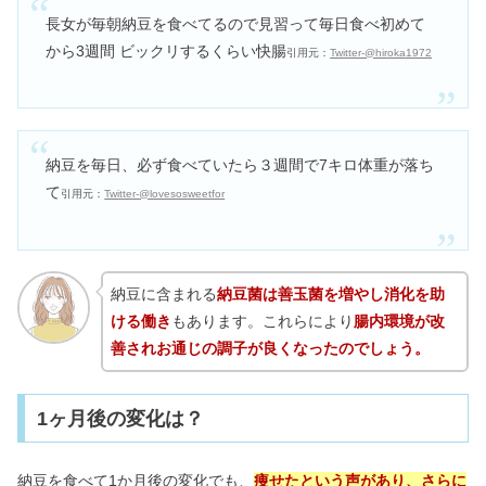
長女が毎朝納豆を食べてるので見習って毎日食べ初めて
から3週間 ビックリするくらい快腸
引用元：
Twitter-@hiroka1972
納豆を毎日、必ず食べていたら３週間で7キロ体重が落ち
て
引用元：
Twitter-@lovesosweetfor
納豆に含まれる
納豆菌は善玉菌を増やし消化を助
ける働き
もあります。これらにより
腸内環境が改
善されお通じの調子が良くなったのでしょう。
1ヶ月後の変化は？
納豆を食べて1か月後の変化でも、
痩せたという声があり、さらに