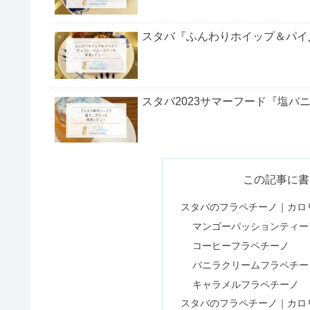
スタバ『ふんわりホイップ＆パイ
スタバ2023サマーフード『塩バ
【ファミマダイエット】糖質制限
この記事に書
スタバのフラペチーノ｜カロ
マンゴーパッションティー
1日の摂取カロリーモデルはどの
コーヒーフラペチーノ
バニラクリームフラペチー
キャラメルフラペチーノ
スタバ2023レトロフード【カ
スタバのフラペチーノ｜カロ