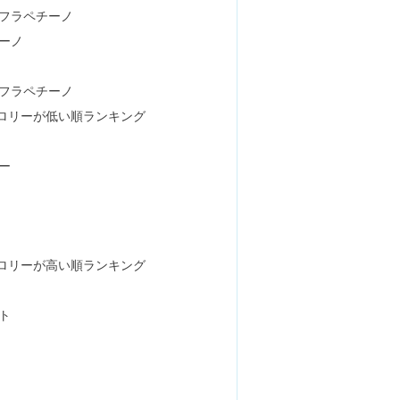
フラペチーノ
ーノ
アメリカンワッフルwithキャラメルプレッツェル』
フラペチーノ
ロリーが低い順ランキング
お菓子で低カロリーな組み合わせ11選
ー
【2023】当日予約なしでも買える？
ロリーが高い順ランキング
モールで低いのは？糖質も
ト
ンワッフル with クラッシュ クッキー』実食！値段＆カ