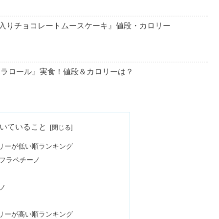
入りチョコレートムースケーキ』値段・カロリー
ニラロール』実食！値段＆カロリーは？
＆低カロリー9選！ランチの組み合わせは？
いていること
リーが低い順ランキング
フラペチーノ
位？痩せてる人に近づくコツや計算法
ノ
フェオレロール】実食レビュー！値段やカロリーは？
リーが高い順ランキング