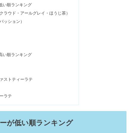
低い順ランキング
クラウド・アールグレイ・ほうじ茶）
パッション）
ーナツ』を実食レビュー！値段やカロリーも
高い順ランキング
ードーナツ】レビュー！値段&カロリーは？
ァストティーラテ
ティパックの持ち帰り＆31日は安い？
ーラテ
質制限・低カロリー11選｜ランチなど
ーが低い順ランキング