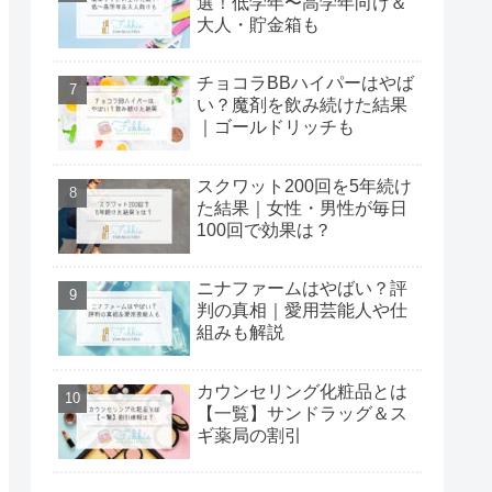
選！低学年〜高学年向け＆
大人・貯金箱も
チョコラBBハイパーはやば
い？魔剤を飲み続けた結果
｜ゴールドリッチも
スクワット200回を5年続け
た結果｜女性・男性が毎日
100回で効果は？
ニナファームはやばい？評
判の真相｜愛用芸能人や仕
組みも解説
カウンセリング化粧品とは
【一覧】サンドラッグ＆ス
ギ薬局の割引