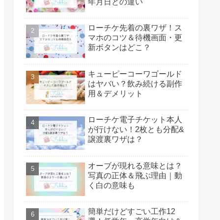
年月日との違い
ローチケ先着の裏ワザ！ス
マホのコツ＆待機画面・更
新ボタンはどこ？
キューピーコーワゴールド
はヤバい？飲み続ける副作
用＆デメリット
ローチケ電子チケット本人
が行けない！2枚とも分配&
譲渡裏ワザは？
オーブが現れる意味とは？
写真の正体＆飛ぶ理由｜動
く白の意味も
簡単だけどすごい工作12