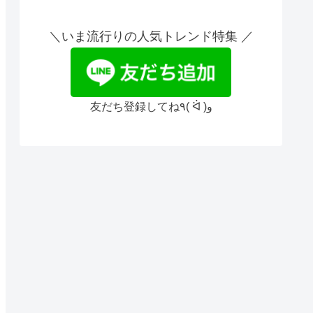
＼いま流行りの人気トレンド特集 ／
友だち登録してね٩( ᐛ )و