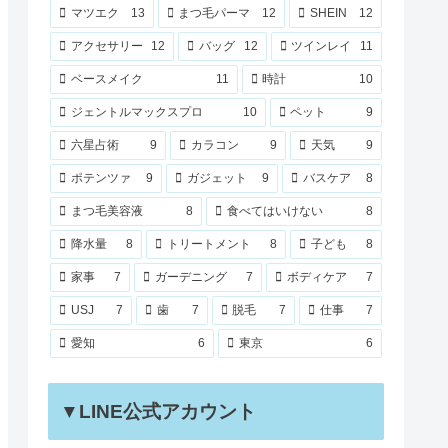
マツエク
13
まつ毛パーマ
12
SHEIN
12
アクセサリー
12
バッグ
12
ツインレイ
11
ベースメイク
11
時計
10
ジェントルマックスプロ
10
ペット
9
六星占術
9
カラコン
9
天気
9
ポテンツァ
9
ガジェット
9
バスケア
8
まつ毛美容液
8
食べてはいけない
8
降水量
8
トリートメント
8
子ども
8
家事
7
ガーデニング
7
ボディケア
7
USJ
7
歯
7
脱毛
7
仕事
7
愛知
6
東京
6
▼LINE公式アカウント