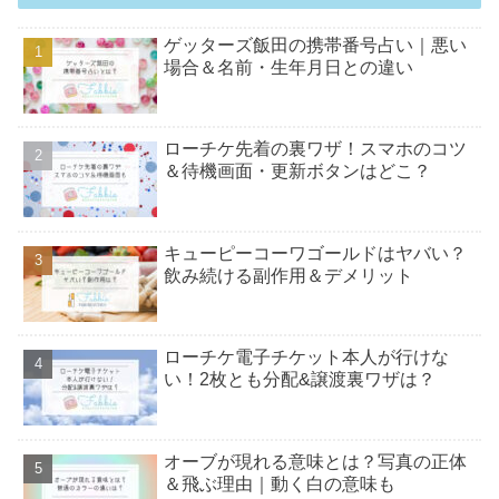
ゲッターズ飯田の携帯番号占い｜悪い
場合＆名前・生年月日との違い
ローチケ先着の裏ワザ！スマホのコツ
＆待機画面・更新ボタンはどこ？
キューピーコーワゴールドはヤバい？
飲み続ける副作用＆デメリット
ローチケ電子チケット本人が行けな
い！2枚とも分配&譲渡裏ワザは？
オーブが現れる意味とは？写真の正体
＆飛ぶ理由｜動く白の意味も