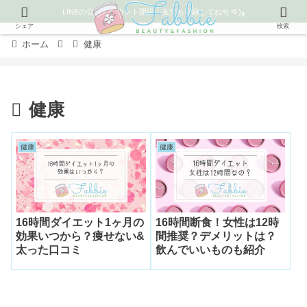
LINEの公式アカウント開設！友だち登録してね٩( ᐛ )و
シェア
検索
ホーム
健康
健康
健康
健康
16時間ダイエット1ヶ月の
16時間断食！女性は12時
効果いつから？痩せない&
間推奨？デメリットは？
太った口コミ
飲んでいいものも紹介