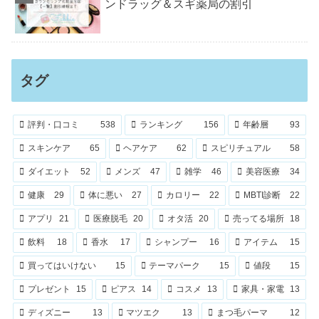
ンドラッグ＆スギ薬局の割引
タグ
評判・口コミ
538
ランキング
156
年齢層
93
スキンケア
65
ヘアケア
62
スピリチュアル
58
ダイエット
52
メンズ
47
雑学
46
美容医療
34
健康
29
体に悪い
27
カロリー
22
MBTI診断
22
アプリ
21
医療脱毛
20
オタ活
20
売ってる場所
18
飲料
18
香水
17
シャンプー
16
アイテム
15
買ってはいけない
15
テーマパーク
15
値段
15
プレゼント
15
ピアス
14
コスメ
13
家具・家電
13
ディズニー
13
マツエク
13
まつ毛パーマ
12