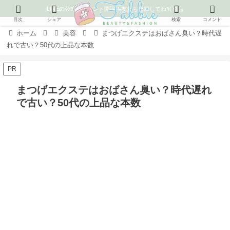
LINEの公式アカウント開設！友だち登録してね٩( ᐛ )و
目次
シェア
検索
コメント
ホーム
美容
まつげエクステはおばさん臭い？時代遅
れで古い？50代の上品な本数
PR
まつげエクステはおばさん臭い？時代遅れ
で古い？50代の上品な本数