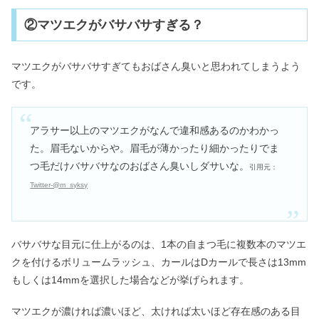
②マツエクがバサバサすぎる？
マツエクがバサバサすぎてもおばさん臭いと思われてしまうよう
です。
アラサー以上のマツエクがなんで違和感あるのかわかっ
た。眉毛ないからや。眉毛が薄かったり細かったりでま
つ毛だけバサバサなのおばさん臭いしダサいな。
引用元：
Twitter-@m_syksy
バサバサな目元に仕上がるのは、1本の自まつ毛に複数本のマツエ
クを付けるボリュームラッシュ、カールはDカールで長さは13mm
もしくは14mmを選択した場合などが挙げられます。
マツエクが濃ければ濃いほど、太ければ太いほど存在感のある目