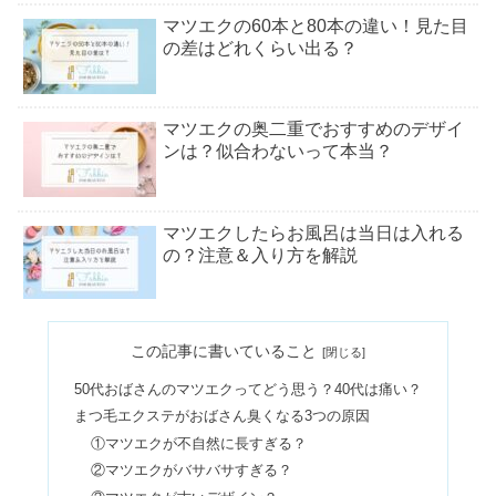
マツエクの60本と80本の違い！見た目
の差はどれくらい出る？
マツエクの奥二重でおすすめのデザイ
ンは？似合わないって本当？
マツエクしたらお風呂は当日は入れる
の？注意＆入り方を解説
マツエクのセーブル・ミンク・シルク
この記事に書いていること
の違い！画像で比較あり
50代おばさんのマツエクってどう思う？40代は痛い？
まつ毛エクステがおばさん臭くなる3つの原因
マツエクをセルフで！ドンキで買える
①マツエクが不自然に長すぎる？
人気のキットは？
②マツエクがバサバサすぎる？