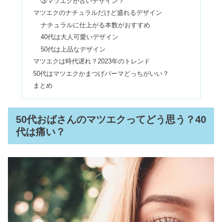
③マツエクが古いデザイン？
マツエクのナチュラルだけど盛れるデザイン
マツエク『ミックス』の組み合わせ一
ナチュラルに仕上がる本数がおすすめ
覧！おすすめのデザインは？
40代は大人可愛いデザイン
50代は上品なデザイン
マツエクは時代遅れ？2023年のトレンド
マツエクJカールとCカールの違い！自
50代はマツエクかまつげパーマどっちがいい？
分に合うのはどっち？
まとめ
マツエク100本と120本！違いはどれく
50代おばさんのマツエクってどう思う？40
らいある？【画像アリ】
代は痛い？
ドラッグストアで買える！マツエクの
メイク落としおすすめ10選
マツエクの当日はメイクどこまでして
いい？ファンデ・アイプチはＯＫな