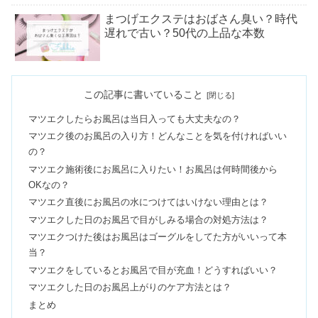
まつげエクステはおばさん臭い？時代
遅れで古い？50代の上品な本数
マツエクの当日はメイクどこまでして
この記事に書いていること
いい？ファンデ・アイプチはＯＫな
の？
マツエクしたらお風呂は当日入っても大丈夫なの？
マツエク後のお風呂の入り方！どんなことを気を付ければいい
マツエクのセーブル・ミンク・シルク
の？
の違い！画像で比較あり
マツエク施術後にお風呂に入りたい！お風呂は何時間後から
OKなの？
マツエク直後にお風呂の水につけてはいけない理由とは？
マツエクJカールとCカールの違い！自
マツエクした日のお風呂で目がしみる場合の対処方法は？
分に合うのはどっち？
マツエクつけた後はお風呂はゴーグルをしてた方がいいって本
当？
マツエクをしているとお風呂で目が充血！どうすればいい？
マツエク『ミックス』の組み合わせ一
マツエクした日のお風呂上がりのケア方法とは？
覧！おすすめのデザインは？
まとめ