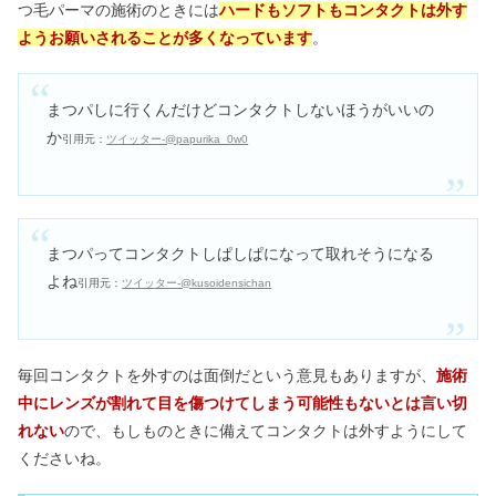
つ毛パーマの施術のときには
ハードもソフトも
コンタクトは外す
ようお願いされることが多くなっています
。
まつパしに行くんだけどコンタクトしないほうがいいの
か
引用元：
ツイッター-@papurika_0w0
まつパってコンタクトしぱしぱになって取れそうになる
よね
引用元：
ツイッター-@kusoidensichan
毎回コンタクトを外すのは面倒だという意見もありますが、
施術
中にレンズが割れて目を傷つけてしまう可能性もないとは言い切
れない
ので、もしものときに備えてコンタクトは外すようにして
くださいね。