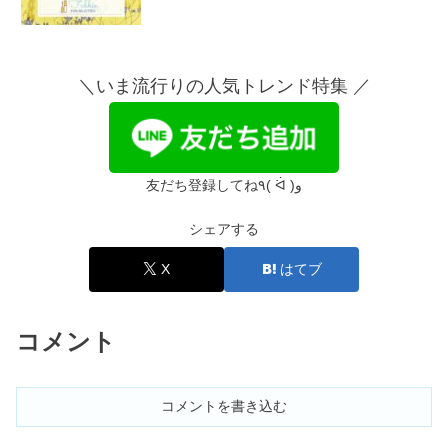
まつ毛パーマのデメリット｜痛む・チ
リチリになる？埋没はNG？
＼いま流行りの人気トレンド特集 ／
まつ毛パーマをやめた！やめたい・で
きない人の特徴は？
友だち登録してね٩( ᐛ )و
シェアする
まつ毛パーマの頻度1ヶ月後はNG！間
隔＆落ちかけるのはいつ？
X
はてブ
コメント
パリジェンヌラッシュリフトとは？失
敗や一重のデメリットまとめ
コメントを書き込む
まつ毛パーマとパリジェンヌどっちが