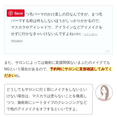
Save
今日はまつ毛パーマのかけ直しの日なんですが、まつ毛
パーマする前は何もしないほうがしっかりかかるので、
マスカラやアイシャドウ、アイラインなどアイメイクを
せずに行かなきゃいけないんですよね
引用元：
ツイッター-
@fooldog
また、サロンによっては施術に直接関係ないまぶたのメイクでも
NGという場合があるので、
予約時にサロンに直接確認してみてく
ださい
ね。
どうしてもサロンに行く前にメイクをしないとい
けない場合は、マスカラは塗らないことを徹底し
つつ、施術前にシートタイプのクレンジングなど
で他のアイメイクをオフするといいですよ。