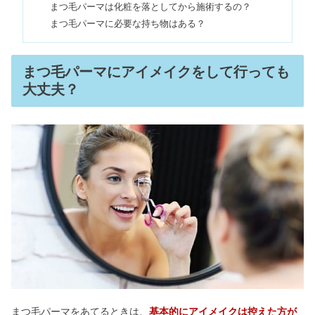
まつ毛パーマは化粧を落としてから施術するの？
洗顔｜マスカラの落とし方は？
まつ毛パーマに必要な持ち物はある？
まつ毛パーマの期間・持ちの平均はど
まつ毛パーマにアイメイクをして行っても
のくらい？長持ちさせる3つの方法
大丈夫？
パリジェンヌラッシュリフトとは？失
敗や一重のデメリットまとめ
まつ毛パーマをあてるときは、
基本的にアイメイクは控えた方が