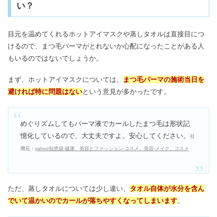
い？
目元を温めてくれるホットアイマスクや蒸しタオルは直接目につ
けるので、まつ毛パーマがとれないか心配になったことがある人
もいるのではないでしょうか。
まず、ホットアイマスクについては、
まつ毛パーマの施術当日を
避ければ特に問題はない
という意見が多かったです。
めぐりズムしてもパーマ液でカールしたまつ毛は形状記
憶化しているので、大丈夫ですよ。安心してください。
引
用元：
yahoo知恵袋-健康、美容とファッション-コスメ、美容-メイク、コスメ
ただ、蒸しタオルについては少し違い、
タオル自体が水分を含ん
でいて温かいのでカールが落ちやすくなってしまいます
。