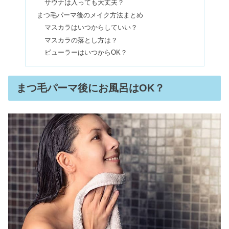
サウナは入っても大丈夫？
まつ毛パーマ後のメイク方法まとめ
まつ毛パーマをやめた！やめたい・で
マスカラはいつからしていい？
きない人の特徴は？
マスカラの落とし方は？
ビューラーはいつからOK？
まつ毛パーマの値段相場｜上下はいく
ら？無料モデルについても
まつ毛パーマ後にお風呂はOK？
まつ毛パーマの期間・持ちの平均はど
のくらい？長持ちさせる3つの方法