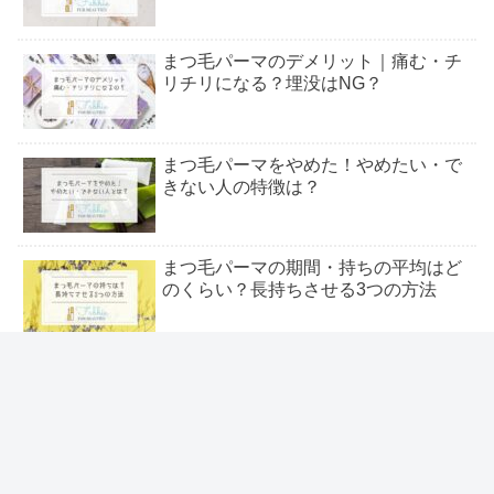
まつ毛パーマのデメリット｜痛む・チ
リチリになる？埋没はNG？
まつ毛パーマをやめた！やめたい・で
きない人の特徴は？
まつ毛パーマの期間・持ちの平均はど
のくらい？長持ちさせる3つの方法
まつ毛パーマの値段相場｜上下はいく
ら？無料モデルについても
＼いま流行りの人気トレンド特集 ／
まつ毛パーマとパリジェンヌどっちが