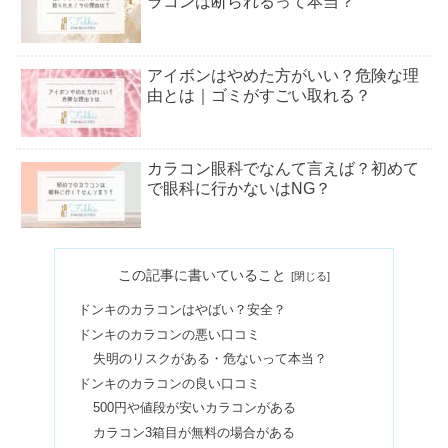
ラコンは断られるって本当？
アイボンはやめた方がいい？危険な理
由とは｜ゴミがすごい取れる？
カラコン眼科でなんて言えば？初めて
で眼科に行かないはNG？
ハパクリスティンはドンキにある？ど
この記事に書いていること
こで買える&安全性は？
ドンキのカラコンはやばい？安全？
ドンキのカラコンの悪い口コミ
カラコンで宇宙人に！？着色直径のサ
失明のリスクがある・危ないって本当？
イズ＆フチあり・なしどっち？
ドンキのカラコンの良い口コミ
500円や値段が安いカラコンがある
カラコン3箱目が無料の場合がある