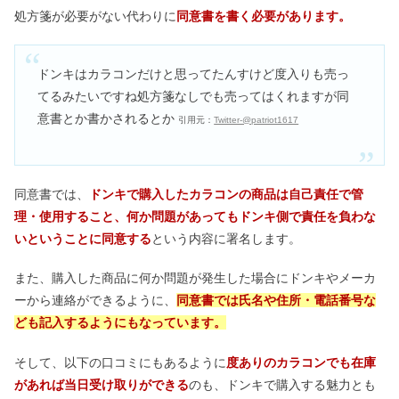
処方箋が必要がない代わりに
同意書を書く必要があります。
ドンキはカラコンだけと思ってたんすけど度入りも売っ
てるみたいですね処方箋なしでも売ってはくれますが同
意書とか書かされるとか
引用元：
Twitter-@patriot1617
同意書では、
ドンキで購入したカラコンの商品は自己責任で管
理・使用すること、何か問題があってもドンキ側で責任を負わな
いということに同意する
という内容に署名します。
また、購入した商品に何か問題が発生した場合にドンキやメーカ
ーから連絡ができるように、
同意書では氏名や住所・電話番号な
ども記入するようにもなっています。
そして、以下の口コミにもあるように
度ありのカラコンでも在庫
があれば当日受け取りができる
のも、ドンキで購入する魅力とも