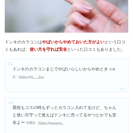
ドンキのカラコンは
やばいからやめておいた方がよい
という口コ
ミもあれば、
使い方を守れば安全
といった口コミもありました。
ドンキのカラコンまじでやばいらしいからやめとき
引用
元：
Twitter-@N___3qq
普段もコスの時もずっとカラコン入れてるけど、ちゃん
と使い方守って使えばドンキに売ってるやつとかでも安
全よ〜
引用元：
Twitter-@sasacos_