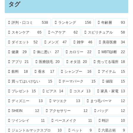
タグ
評判・口コミ
538
ランキング
156
年齢層
93
スキンケア
65
ヘアケア
62
スピリチュアル
58
ダイエット
52
メンズ
47
雑学
46
美容医療
34
健康
29
体に悪い
27
カロリー
22
MBTI診断
22
アプリ
21
医療脱毛
20
オタ活
20
売ってる場所
18
飲料
18
香水
17
シャンプー
16
アイテム
15
買ってはいけない
15
テーマパーク
15
値段
15
プレゼント
15
ピアス
14
コスメ
13
家具・家電
13
ディズニー
13
マツエク
13
まつ毛パーマ
12
SHEIN
12
アクセサリー
12
バッグ
12
ツインレイ
11
ベースメイク
11
時計
10
ジェントルマックスプロ
10
ペット
9
六星占術
9