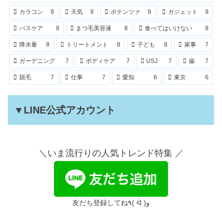
カラコン
9
天気
9
ポテンツァ
9
ガジェット
9
バスケア
8
まつ毛美容液
8
食べてはいけない
8
降水量
8
トリートメント
8
子ども
8
家事
7
ガーデニング
7
ボディケア
7
USJ
7
歯
7
脱毛
7
仕事
7
愛知
6
東京
6
▼LINE公式アカウント
＼いま流行りの人気トレンド特集 ／
友だち登録してね٩( ᐛ )و