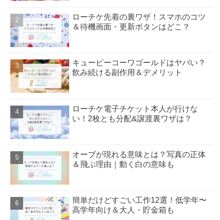
ローチケ先着の裏ワザ！スマホのコツ
＆待機画面・更新ボタンはどこ？
キューピーコーワゴールドはヤバい？
飲み続ける副作用＆デメリット
ローチケ電子チケット本人が行けな
い！2枚とも分配&譲渡裏ワザは？
オーブが現れる意味とは？写真の正体
＆飛ぶ理由｜動く白の意味も
簡単だけどすごい工作12選！低学年〜
高学年向け＆大人・貯金箱も