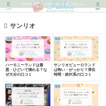
LINEの公式アカウント開設！友だち登録してね٩( ᐛ )و
シェア
検索
サンリオ
生活
生活
ハーモニーランドは最
サンリオピューロランド
悪・ひどいで潰れる？な
は怖い・がっかり？滞在
ぜ大分の口コミ
時間・絶叫系の口コミ
生活
生活