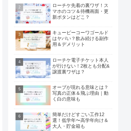
ローチケ先着の裏ワザ！ス
マホのコツ＆待機画面・更
新ボタンはどこ？
キューピーコーワゴールド
はヤバい？飲み続ける副作
用＆デメリット
ローチケ電子チケット本人
が行けない！2枚とも分配&
譲渡裏ワザは？
オーブが現れる意味とは？
写真の正体＆飛ぶ理由｜動
く白の意味も
簡単だけどすごい工作12
選！低学年〜高学年向け＆
大人・貯金箱も