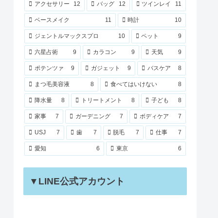
アクセサリー
12
バッグ
12
ツインレイ
11
ベースメイク
11
時計
10
ジェントルマックスプロ
10
ペット
9
六星占術
9
カラコン
9
天気
9
ポテンツァ
9
ガジェット
9
バスケア
8
まつ毛美容液
8
食べてはいけない
8
降水量
8
トリートメント
8
子ども
8
家事
7
ガーデニング
7
ボディケア
7
USJ
7
歯
7
脱毛
7
仕事
7
愛知
6
東京
6
▼LINE公式アカウント