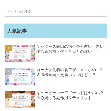
人気記事
ゲッターズ飯田の携帯番号占い｜悪い
場合＆名前・生年月日との違い
ローチケ先着の裏ワザ！スマホのコツ
＆待機画面・更新ボタンはどこ？
キューピーコーワゴールドはヤバい？
飲み続ける副作用＆デメリット