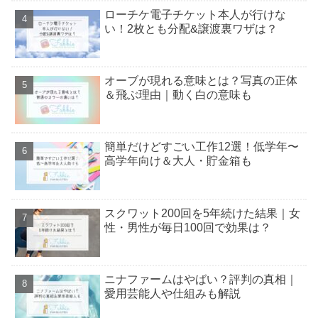
ローチケ電子チケット本人が行けな
い！2枚とも分配&譲渡裏ワザは？
オーブが現れる意味とは？写真の正体
＆飛ぶ理由｜動く白の意味も
簡単だけどすごい工作12選！低学年〜
高学年向け＆大人・貯金箱も
スクワット200回を5年続けた結果｜女
性・男性が毎日100回で効果は？
ニナファームはやばい？評判の真相｜
愛用芸能人や仕組みも解説