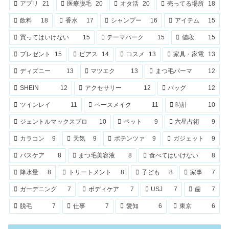
アプリ
21
医療脱毛
20
オタ活
20
売ってる場所
18
飲料
18
香水
17
シャンプー
16
アイテム
15
買ってはいけない
15
テーマパーク
15
値段
15
プレゼント
15
ピアス
14
コスメ
13
家具・家電
13
ディズニー
13
マツエク
13
まつ毛パーマ
12
SHEIN
12
アクセサリー
12
バッグ
12
ツインレイ
11
ベースメイク
11
時計
10
ジェントルマックスプロ
10
ペット
9
六星占術
9
カラコン
9
天気
9
ポテンツァ
9
ガジェット
9
バスケア
8
まつ毛美容液
8
食べてはいけない
8
降水量
8
トリートメント
8
子ども
8
家事
7
ガーデニング
7
ボディケア
7
USJ
7
歯
7
脱毛
7
仕事
7
愛知
6
東京
6