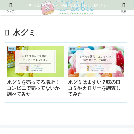
LINEの公式アカウント開設！友だち登録してね٩( ᐛ )و
シェア
検索
水グミ
食事
食事
水グミを売ってる場所！
水グミはまずい？味の口
コンビニで売ってないか
コミやカロリーを調査し
調べてみた
てみた