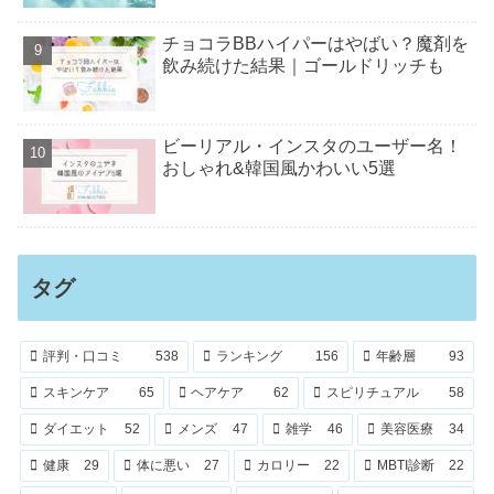
チョコラBBハイパーはやばい？魔剤を
飲み続けた結果｜ゴールドリッチも
ビーリアル・インスタのユーザー名！
おしゃれ&韓国風かわいい5選
タグ
評判・口コミ
538
ランキング
156
年齢層
93
スキンケア
65
ヘアケア
62
スピリチュアル
58
ダイエット
52
メンズ
47
雑学
46
美容医療
34
健康
29
体に悪い
27
カロリー
22
MBTI診断
22