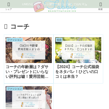
LINEの公式アカウント開設！友だち登録してね٩( ᐛ )و
シェア
検索
コーチ
ファッション
福袋
コーチの年齢層は？ダサ
【2024】コーチ公式福袋
い・プレゼントにいらな
をネタバレ！ひどいの口
い評判は嘘！愛用芸能人
コミは本当？
も
ファッション