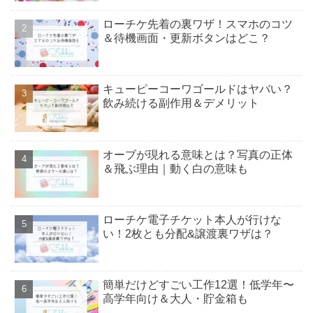
ローチケ先着の裏ワザ！スマホのコツ
＆待機画面・更新ボタンはどこ？
キューピーコーワゴールドはヤバい？
飲み続ける副作用＆デメリット
オーブが現れる意味とは？写真の正体
＆飛ぶ理由｜動く白の意味も
ローチケ電子チケット本人が行けな
い！2枚とも分配&譲渡裏ワザは？
簡単だけどすごい工作12選！低学年〜
高学年向け＆大人・貯金箱も