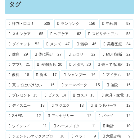
タグ
評判・口コミ
538
ランキング
156
年齢層
93
スキンケア
65
ヘアケア
62
スピリチュアル
58
ダイエット
52
メンズ
47
雑学
46
美容医療
34
健康
29
体に悪い
27
カロリー
22
MBTI診断
22
アプリ
21
医療脱毛
20
オタ活
20
売ってる場所
18
飲料
18
香水
17
シャンプー
16
アイテム
15
買ってはいけない
15
テーマパーク
15
値段
15
プレゼント
15
ピアス
14
コスメ
13
家具・家電
13
ディズニー
13
マツエク
13
まつ毛パーマ
12
SHEIN
12
アクセサリー
12
バッグ
12
ツインレイ
11
ベースメイク
11
時計
10
ジェントルマックスプロ
10
ペット
9
六星占術
9