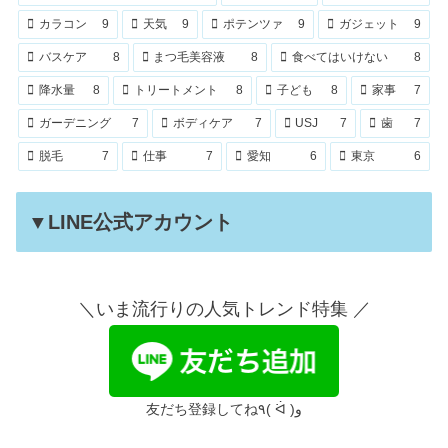
カラコン
9
天気
9
ポテンツァ
9
ガジェット
9
バスケア
8
まつ毛美容液
8
食べてはいけない
8
降水量
8
トリートメント
8
子ども
8
家事
7
ガーデニング
7
ボディケア
7
USJ
7
歯
7
脱毛
7
仕事
7
愛知
6
東京
6
▼LINE公式アカウント
＼いま流行りの人気トレンド特集 ／
友だち登録してね٩( ᐛ )و