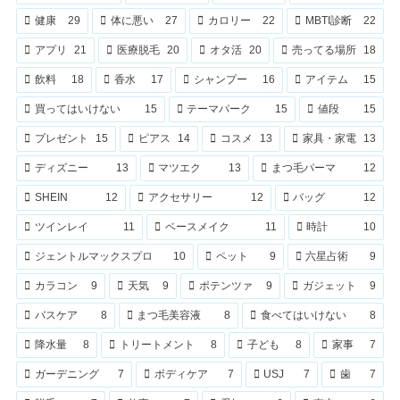
健康
29
体に悪い
27
カロリー
22
MBTI診断
22
アプリ
21
医療脱毛
20
オタ活
20
売ってる場所
18
飲料
18
香水
17
シャンプー
16
アイテム
15
買ってはいけない
15
テーマパーク
15
値段
15
プレゼント
15
ピアス
14
コスメ
13
家具・家電
13
ディズニー
13
マツエク
13
まつ毛パーマ
12
SHEIN
12
アクセサリー
12
バッグ
12
ツインレイ
11
ベースメイク
11
時計
10
ジェントルマックスプロ
10
ペット
9
六星占術
9
カラコン
9
天気
9
ポテンツァ
9
ガジェット
9
バスケア
8
まつ毛美容液
8
食べてはいけない
8
降水量
8
トリートメント
8
子ども
8
家事
7
ガーデニング
7
ボディケア
7
USJ
7
歯
7