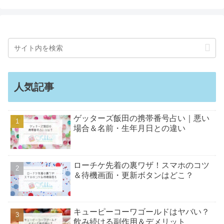
人気記事
ゲッターズ飯田の携帯番号占い｜悪い
場合＆名前・生年月日との違い
ローチケ先着の裏ワザ！スマホのコツ
＆待機画面・更新ボタンはどこ？
キューピーコーワゴールドはヤバい？
飲み続ける副作用＆デメリット