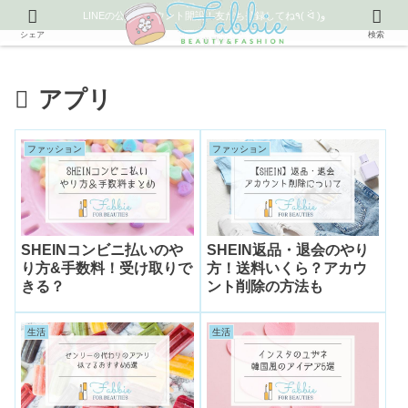
LINEの公式アカウント開設！友だち登録してね٩( ᐛ )و
シェア
検索
アプリ
ファッション
ファッション
SHEINコンビニ払いのや
SHEIN返品・退会のやり
り方&手数料！受け取りで
方！送料いくら？アカウ
きる？
ント削除の方法も
生活
生活