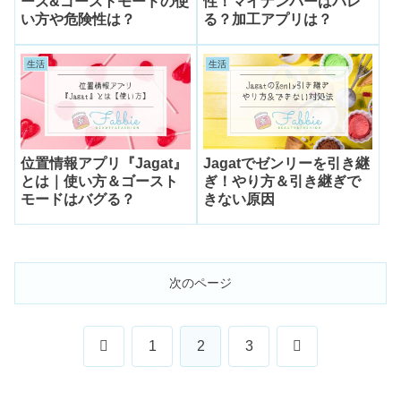
ーズ&ゴーストモードの使
性！マイナンバーはバレ
い方や危険性は？
る？加工アプリは？
生活
生活
位置情報アプリ『Jagat』
Jagatでゼンリーを引き継
とは｜使い方＆ゴースト
ぎ！やり方＆引き継ぎで
モードはバグる？
きない原因
次のページ
前
次
1
2
3
へ
へ