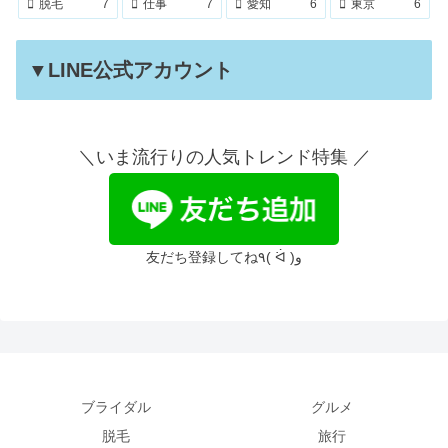
脱毛
7
仕事
7
愛知
6
東京
6
▼LINE公式アカウント
＼いま流行りの人気トレンド特集 ／
友だち登録してね٩( ᐛ )و
ブライダル
グルメ
脱毛
旅行