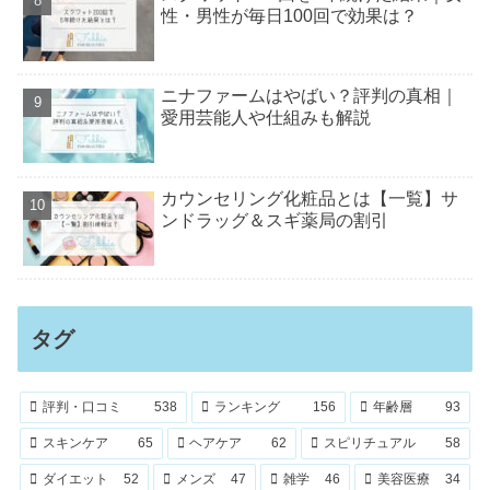
性・男性が毎日100回で効果は？
ニナファームはやばい？評判の真相｜
愛用芸能人や仕組みも解説
カウンセリング化粧品とは【一覧】サ
ンドラッグ＆スギ薬局の割引
タグ
評判・口コミ
538
ランキング
156
年齢層
93
スキンケア
65
ヘアケア
62
スピリチュアル
58
ダイエット
52
メンズ
47
雑学
46
美容医療
34