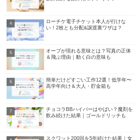
ローチケ電子チケット本人が行けな
い！2枚とも分配&譲渡裏ワザは？
オーブが現れる意味とは？写真の正体
＆飛ぶ理由｜動く白の意味も
簡単だけどすごい工作12選！低学年〜
高学年向け＆大人・貯金箱も
チョコラBBハイパーはやばい？魔剤を
飲み続けた結果｜ゴールドリッチも
スクワット200回を5年続けた結果｜女