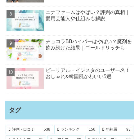
ニナファームはやばい？評判の真相｜
愛用芸能人や仕組みも解説
チョコラBBハイパーはやばい？魔剤を
飲み続けた結果｜ゴールドリッチも
ビーリアル・インスタのユーザー名！
おしゃれ&韓国風かわいい5選
タグ
評判・口コミ
538
ランキング
156
年齢層
93