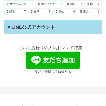
ガーデニング
7
ボディケア
7
USJ
7
歯
7
脱毛
7
仕事
7
愛知
6
東京
6
▼LINE公式アカウント
＼いま流行りの人気トレンド特集 ／
友だち登録してね٩( ᐛ )و