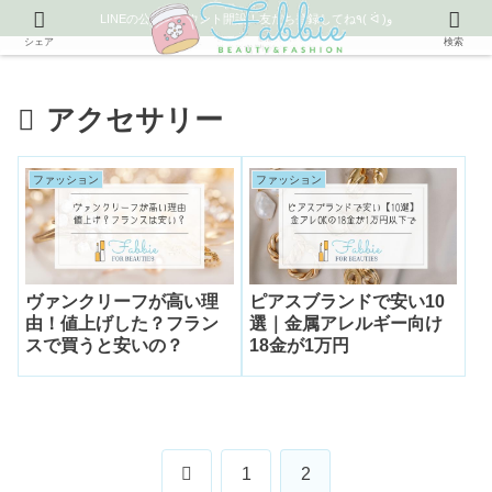
LINEの公式アカウント開設！友だち登録してね٩( ᐛ )و
シェア
検索
アクセサリー
ファッション
ファッション
ヴァンクリーフが高い理
ピアスブランドで安い10
由！値上げした？フラン
選｜金属アレルギー向け
スで買うと安いの？
18金が1万円
前
1
2