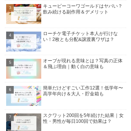
キューピーコーワゴールドはヤバい？
飲み続ける副作用＆デメリット
ローチケ電子チケット本人が行けな
い！2枚とも分配&譲渡裏ワザは？
オーブが現れる意味とは？写真の正体
＆飛ぶ理由｜動く白の意味も
簡単だけどすごい工作12選！低学年〜
高学年向け＆大人・貯金箱も
スクワット200回を5年続けた結果｜女
性・男性が毎日100回で効果は？