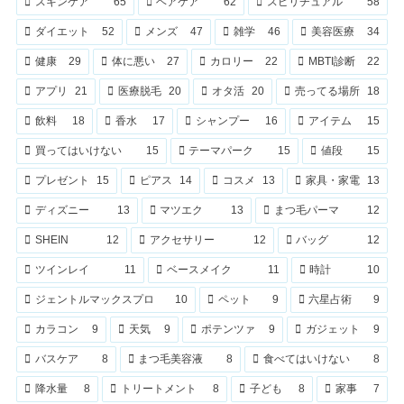
スキンケア
65
ヘアケア
62
スピリチュアル
58
ダイエット
52
メンズ
47
雑学
46
美容医療
34
健康
29
体に悪い
27
カロリー
22
MBTI診断
22
アプリ
21
医療脱毛
20
オタ活
20
売ってる場所
18
飲料
18
香水
17
シャンプー
16
アイテム
15
買ってはいけない
15
テーマパーク
15
値段
15
プレゼント
15
ピアス
14
コスメ
13
家具・家電
13
ディズニー
13
マツエク
13
まつ毛パーマ
12
SHEIN
12
アクセサリー
12
バッグ
12
ツインレイ
11
ベースメイク
11
時計
10
ジェントルマックスプロ
10
ペット
9
六星占術
9
カラコン
9
天気
9
ポテンツァ
9
ガジェット
9
バスケア
8
まつ毛美容液
8
食べてはいけない
8
降水量
8
トリートメント
8
子ども
8
家事
7