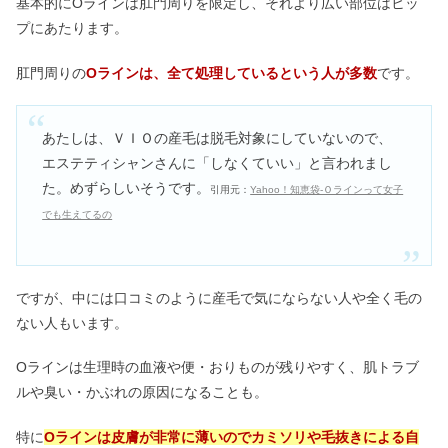
基本的にOラインは肛門周りを限定し、それより広い部位はヒッ
プにあたります。
肛門周りの
Oラインは、全て処理しているという人が多数
です。
あたしは、ＶＩＯの産毛は脱毛対象にしていないので、
エステティシャンさんに「しなくていい」と言われまし
た。めずらしいそうです。
引用元：
Yahoo！知恵袋-Ｏラインって女子
でも生えてるの
ですが、中には口コミのように産毛で気にならない人や全く毛の
ない人もいます。
Oラインは生理時の血液や便・おりものが残りやすく、肌トラブ
ルや臭い・かぶれの原因になることも。
特に
Oラインは皮膚が非常に薄いのでカミソリや毛抜きによる自