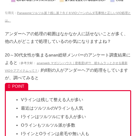
医療脱毛で後悔するポイントとは？
VIO・顔やローンの後悔【実例】
引用元：
Panasonicツルツル派？残し派？今ドキVIOゾーンのムダ毛事情と正しいVIO処理と
は。
大阪・梅田でジェントルマックスプロ
アンダーヘアの処理の範囲はなかなか人に話せないことが多く、
が安い！全身脱毛おすすめ8選
他の人がどこまで処理しているのか気になりますよね？
20～30代女性が集まるanan総研メンバーのアンケート調査結果に
ソプラノチタニウム・アイスプラチナ
よると
（参考文献：
ananweb マガジンハウス｜密着度UP?! 彼をムラッとさせる最新
ムが東京で安い！おすすめ5選
約8割の人がアンダーヘアの処理をしています
VIOケアアイテムって？
）
が、調べてみると
ジェントルマックスプロin名古屋｜安
い愛知の医療脱毛6選
Vラインは残して整える人が多い
最近はツルツルのVラインも人気
Iラインはツルツルにする人が多い
ジェントルマックスプロin東京で安い
｜都度払いの医療脱毛6選
Oラインもツルツル派が多数
IラインとOラインは産毛や無い人も