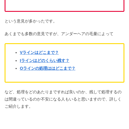
京都でジェントルマックスプロ・ジェ
ントルレーズプロが安い4選
という意見が多かったです。
あくまでも多数の意見ですが、アンダーヘアの毛量によって
熱破壊式と蓄熱式脱毛はどっちがい
い？効果の違いや機械比較
Vラインはどこまで？
Iラインはどのくらい残す？
ジェントルマックスプロ・福岡｜安い
Oラインの処理ははどこまで？
おすすめ6選
など、処理をどのあたりまですれば良いのか、残して処理するの
は間違っているのか不安になる人もいると思いますので、詳しく
ご紹介します。