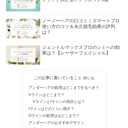
ノーノーヘアの口コミ｜スマートプロ
使い方のコツ＆永久脱毛効果の評判
は？
ジェントルマックスプロのシミへの効
果は？【レーザーフェイシャル】
熱破壊式の医療脱毛を名古屋で！安い
この記事に書いていること
おすすめ5選
アンダーヘアの処理はどこまでするべき？
Vラインはどこまで？
神奈川・横浜でジェントルマックスプ
VラインとIラインの境目とは？
ロが安い6選｜川崎・藤沢も
Iラインはどのくらい残す？
Oラインの処理ははどこまで？
アンダーヘアのおすすめデザイン
ジェントルマックスプロの口コミ！効