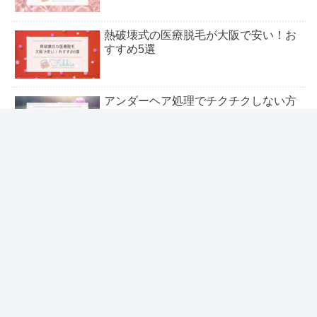
熱破壊式の医療脱毛が大阪で安い！お
すすめ5選
アンダーヘア処理でチクチクしない方
法｜長い毛の切り方【セルフ】
ノーノーヘアの口コミ｜スマートプロ
使い方のコツ＆永久脱毛効果の評判
＼いま流行りの人気トレンド特集 ／
は？
医療脱毛で後悔するポイントとは？
VIO・顔やローンの後悔【実例】
友だち登録してね٩( ᐛ )و
シェアする
大阪・梅田でジェントルマックスプロ
が安い！全身脱毛おすすめ8選
X
はてブ