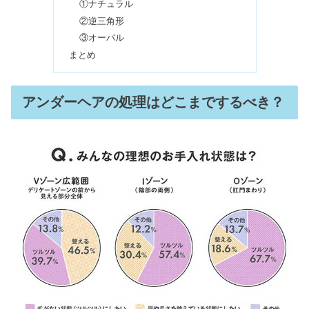
①ナチュラル
果ない？抜けるまでの回数も
②逆三角形
③オーバル
まとめ
医療脱毛ぶっちゃけどこがいい？効果
が高い機械のクリニック5選
アンダーヘアの処理はどこまでするべき？
ジェントルマックスプロの産毛の効果
｜顔脱毛1回・5回はどうなる？
熱破壊式の医療脱毛in福岡｜安いクリ
ニック5選
アンダーヘア処理でチクチクしない方
法｜長い毛の切り方【セルフ】